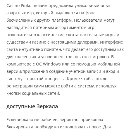
Casino Pinko онлайн предложила уникальный опыт
азартных игр, который выделяется на фоне
бесчисленных других платформ. Пользователи могут
насладиться пятерным ассортиментом игр,
включительно классические слоты, настольные игры и
существами казино с настоящими дилерами. Интерфейс
сайта интуитивно понятен, что делает его доступным как
для коллег, так и усовершенство опытных игроков. В
компьютере с ОС Windows или со помощью мобильной
версии/приложения создание учетной записи и вход и
систему – простой процессы. Кроме чтобы, после
регистрации сами можете войти а систему, используя
кнопки социальных сетей.
доступные Зеркала
Если зеркало не рабочее, вероятно, произошла
блокировка а необходимо использовать новое. Для