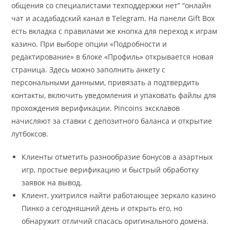
общения со специалистами техподдержки нет” “онлайн
чат и асадабадский канал в Telegram. На панели Gift Box
есть вкладка с правилами же кнопка для переход к играм
казино. При выборе опции «Подробности и
редактирование» в блоке «Профиль» открывается новая
страница. Здесь можно заполнить анкету с
персональными данными, привязать а подтвердить
контакты, включить уведомления и упаковать файлы для
прохождения верификации. Pincoins эксклавов
начисляют за ставки с депозитного баланса и открытие
лутбоксов.
Клиенты отметить разнообразие бонусов а азартных
игр, простые верификацию и быстрый обработку
заявок на вывод.
Клиент, ухитрился найти работающее зеркало казино
Пинко а сегодняшний день и открыть его, но
обнаружит отличий спасась оригинального домена.