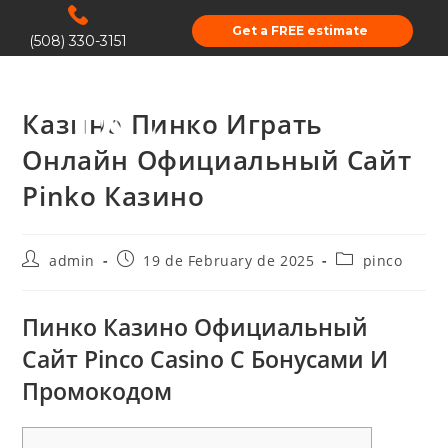
Get a FREE estimate
(508) 330-3151
Казино Пинко Играть
Онлайн Официальный Сайт
Pinko Казино
admin
19 de February de 2025
pinco
Пинко Казино Официальный
Сайт Pinco Casino С Бонусами И
Промокодом