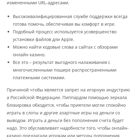
измененными URL-адресами.
Высококвалифицированная службе поддержки всегда
готова помочь, обеспечивая вы комфорт в игре.
Подобный процесс используется усовершенство
установки файлов дли Apple.
Можно найти кодовые слова а сайтах с обзорами
онлайн казино.
Все это – результат выгодного налаживания с
многочисленными пошире распространенными
платежными системами.
Причиной чтобы является запрет на игорную индустрию
а Российской Федерации. Пиппардом помощью зеркала
блокировка обходится, чтобы приятели могли спокойно
играть в слоты и другие азартные игры на деньги со
выводом. Играть а деньги без пополнения счета будет
надо. Это обуславливает надобности того, чтобы онлайн-
казино предлагали игрокам или методы пополнения