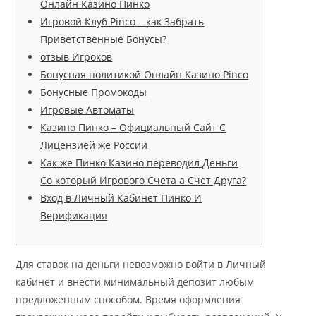
Онлайн Казино Пинко
Игровой Клуб Pinco – как Забрать
Приветственные Бонусы?
отзыв Игроков
Бонусная политикой Онлайн Казино Pinco
Бонусные Промокоды
Игровые Автоматы
Казино Пинко – Официальный Сайт С
Лицензией же России
Как же Пинко Казино переводил Деньги
Со который Игрового Счета а Счет Друга?
Вход в Личный Кабинет Пинко И
Верификация
Для ставок на деньги невозможно войти в Личный
кабинет и внести минимальный депозит любым
предложенным способом. Время оформления