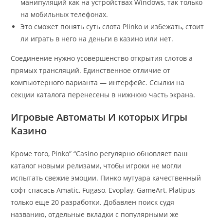
манипуляций как на устройствах Windows, так только
на мобильных телефонах.
Это сможет понять суть слота Plinko и избежать, стоит
ли играть в него на деньги в казино или нет.
Соединение нужно усовершенство открытия слотов а
прямых трансляций. Единственное отличие от
компьютерного варианта — интерфейс. Ссылки на
секции каталога перенесены в нижнюю часть экрана.
Игровые Автоматы И которых Игры
Казино
Кроме того, Pinko” “Casino регулярно обновляет ваш
каталог новыми релизами, чтобы игроки не могли
испытать свежие эмоции. Пинко мутуара качественный
софт спасась Amatic, Fugaso, Evoplay, GameArt, Platipus
только еще 20 разработки. Добавлен поиск судя
названию, отдельные вкладки с популярными же