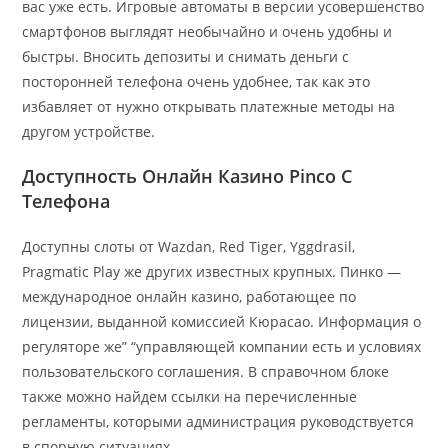
вас уже есть. Игровые автоматы в версии усовершенство
смартфонов выглядят необычайно и очень удобны и
быстры. Вносить депозиты и снимать деньги с
посторонней телефона очень удобнее, так как это
избавляет от нужно открывать платежные методы на
другом устройстве.
Доступность Онлайн Казино Pinco С
Телефона
Доступны слоты от Wazdan, Red Tiger, Yggdrasil,
Pragmatic Play же других известных крупных. Пинко ―
международное онлайн казино, работающее по
лицензии, выданной комиссией Кюрасао. Информация о
регуляторе же” “управляющей компании есть и условиях
пользовательского соглашения. В справочном блоке
также можно найдем ссылки на перечисленные
регламенты, которыми администрация руководствуется
в спорную ситуациях.