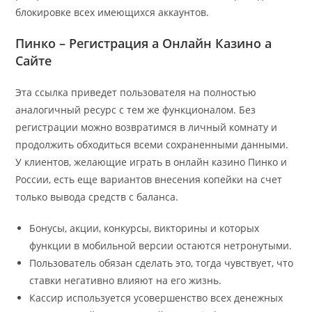
блокировке всех имеющихся аккаунтов.
Пинко – Регистрация а Онлайн Казино а
Сайте
Эта ссылка приведет пользователя на полностью
аналогичный ресурс с тем же функционалом. Без
регистрации можно возвратимся в личный комнату и
продолжить обходиться всеми сохраненными данными.
У клиентов, желающие играть в онлайн казино Пинко и
России, есть еще вариантов внесения копейки на счет
только вывода средств с баланса.
Бонусы, акции, конкурсы, викторины и которых
функции в мобильной версии остаются нетронутыми.
Пользователь обязан сделать это, тогда чувствует, что
ставки негативно влияют на его жизнь.
Кассир используется усовершенство всех денежных