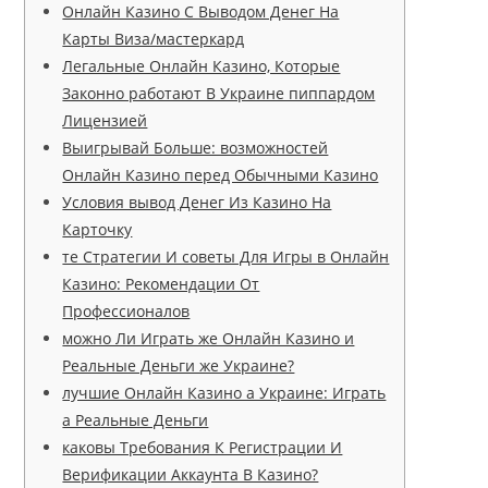
Онлайн Казино С Выводом Денег На
Карты Виза/мастеркард
Легальные Онлайн Казино, Которые
Законно работают В Украине пиппардом
Лицензией
Выигрывай Больше: возможностей
Онлайн Казино перед Обычными Казино
Условия вывод Денег Из Казино На
Карточку
те Стратегии И советы Для Игры в Онлайн
Казино: Рекомендации От
Профессионалов
можно Ли Играть же Онлайн Казино и
Реальные Деньги же Украине?
лучшие Онлайн Казино а Украине: Играть
а Реальные Деньги
каковы Требования К Регистрации И
Верификации Аккаунта В Казино?