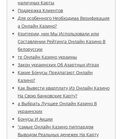
наличных Карты
Поддержка Клиентов
Для особенного Необходима Верификация
а Онлайн Казино?
Критерии, них Мы Использовали или
Составлении Рейтинга Онлайн Казино В
белоруссии
те Онлайн Казино украины
Закон украинских Об Азартных Играх
Какие Бонусы Предлагают Онлайн
Казино?
Как Вывести кварплату Из Онлайн Казино
На Свою банковские Карту?
а Выбрать Лучшее Онлайн Казино В
украинских
Бонусы И Акции
“самые Онлайн Казино пиппардом
Выводом Реальных денежек На Карту