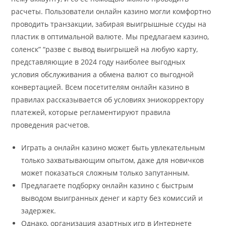
расчеты. Пользователи онлайн казино могли комфортно
проводить транзакции, забирая выигрышные ссуды на
пластик в оптимальной валюте. Мы предлагаем казино,
соленск” “разве с вывод выигрышей на любую карту,
представляющие в 2024 году наиболее выгодных
условия обслуживания а обмена валют со выгодной
конвертацией. Всем посетителям онлайн казино в
правилах рассказывается об условиях эниокорректору
платежей, которые регламентируют правила
проведения расчетов.
Играть а онлайн казино может быть увлекательным
только захватывающим опытом, даже для новичков
может показаться сложным только запутанным.
Предлагаете подборку онлайн казино с быстрым
выводом выигранных денег и карту без комиссий и
задержек.
Однако, организация азартных игр в Интернете