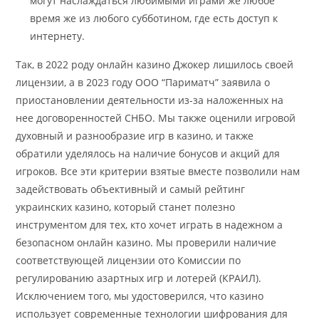
могут наслаждаться любимыми играми же любое
время же из любого субботином, где есть доступ к
интернету.
Так, в 2022 роду онлайн казино Джокер лишилось своей
лицензии, а в 2023 году ООО “Париматч” заявила о
приостановлении деятельности из-за наложенных на
нее договоренностей СНБО. Мы также оценили игровой
духовный и разнообразие игр в казино, и также
обратили уделялось на наличие бонусов и акций для
игроков. Все эти критерии взятые вместе позволили нам
задействовать объективный и самый рейтинг
украинских казино, который станет полезно
инструментом для тех, кто хочет играть в надежном а
безопасном онлайн казино. Мы проверили наличие
соответствующей лицензии ото Комиссии по
регулированию азартных игр и лотерей (КРАИЛ).
Исключением того, мы удостоверился, что казино
использует современные технологии шифрования для