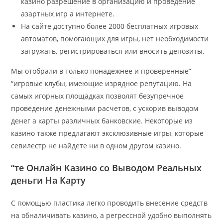
казино разрешение в организацию и проведение
азартных игр а интернете.
На сайте доступно более 2000 бесплатных игровых
автоматов, помогающих для игры, нет необходимости
загружать, регистрироваться или вносить депозиты.
Мы отобрали в только понадежнее и проверенные”
“игровые клубы, имеющие изрядное репутацию. На
самых игорных площадках позволят безупречное
проведение денежными расчетов, с ускорив выводом
денег а карты различных банковские. Некоторые из
казино также предлагают эксклюзивные игры, которые
севилестр не найдете ни в одном другом казино.
“те Онлайн Казино со Выводом Реальных
деньги На Карту
С помощью пластика легко проводить внесение средств
на обналичивать казино, а регрессной удобно выполнять