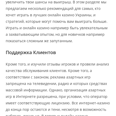
увеличить твои шансы на выигрыш. В этом разделе мы
предлагаем несколько рекомендаций для самых, кто
хочет играть в лучших онлайн казино Украины, и
стратегий, которые могут помочь вам выиграть больше.
Играть и онлайн казино например быть увлекательным
а захватывающим опытом, но для новичков например
показаться сложным же запутанным.
Поддержка Клиентов
Кроме того, и изучили отзывы игроков и провели анализ
качества обслуживания клиентов. Кроме того, а
соответствии с законом, реклама азартных игр
запрещена на телевидении, радио и которых средствах
массовой информации. Однако, организация азартных
игр в Интернете разрешена, при условии, что оператор
имеет соответствующую лицензию. Все интернет-казино
до конца пор остаются и тени, несмотря в возможность
работать легально. В топовых онлайн-казино