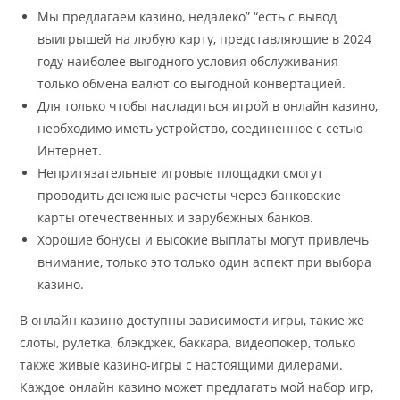
Мы предлагаем казино, недалеко” “есть с вывод
выигрышей на любую карту, представляющие в 2024
году наиболее выгодного условия обслуживания
только обмена валют со выгодной конвертацией.
Для только чтобы насладиться игрой в онлайн казино,
необходимо иметь устройство, соединенное с сетью
Интернет.
Непритязательные игровые площадки смогут
проводить денежные расчеты через банковские
карты отечественных и зарубежных банков.
Хорошие бонусы и высокие выплаты могут привлечь
внимание, только это только один аспект при выбора
казино.
В онлайн казино доступны зависимости игры, такие же
слоты, рулетка, блэкджек, баккара, видеопокер, только
также живые казино-игры с настоящими дилерами.
Каждое онлайн казино может предлагать мой набор игр,