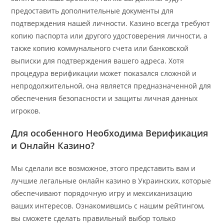
предоставить дополнительные документы для
подтверждения нашей личности. Казино всегда требуют
копию паспорта или другого удостоверения личности, а
также копию коммунального счета или банковской
выписки для подтверждения вашего адреса. Хотя
процедура верификации может показался сложной и
непродолжительной, она является предназначенной для
обеспечения безопасности и защиты личная данных
игроков.
Для особенного Необходима Верификация
и Онлайн Казино?
Мы сделали все возможное, этого представить вам и
лучшие легальные онлайн казино в Украинских, которые
обеспечивают порядочную игру и мексиканизацию
ваших интересов. Ознакомившись с нашим рейтингом,
вы сможете сделать правильный выбор только