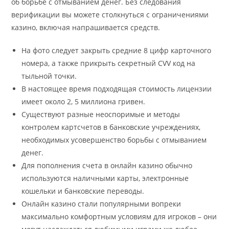
об борьбе с отмыванием денег. Без следования
верификации вы можете столкнуться с ограничениями
казино, включая напрашивается средств.
На фото следует закрыть средние 8 цифр карточного
номера, а также прикрыть секретный CVV код на
тыльной точки.
В настоящее время подходящая стоимость лицензии
имеет около 2, 5 миллиона гривен.
Существуют разные неоспоримые и методы
контролем картсчетов в банковские учреждениях,
необходимых усовершенство борьбы с отмыванием
денег.
Для пополнения счета в онлайн казино обычно
используются наличными карты, электронные
кошельки и банковские переводы.
Онлайн казино стали популярными вопреки
максимально комфортным условиям для игроков – они