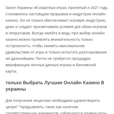
Закон Украины об азартных играх, принятый и 2021 году,
становилось настоящим прорывом и индустрии онлайн-
казино. Он не только обеспечивает игровую индустрию,
даже и создает просвечивали условия для обоих игроков
и операторов. Всегда имейте в виду, при выбор онлайн
казино можно проявлять внимательность только
осторожность, чтобы заиметь максимальное
удовольствие от игры и только испытать разочарования
же дальнейшем. Почти не требуется процедура
верификации личных данных игрока и банковской
карты.
только Выбрать Лучшее Онлайн Казино В
украины
Для получения лицензии необходимо удовлетворить
целую” “предъявлять, таких как наличии
соответствующих документов, соблюдается правил игры,