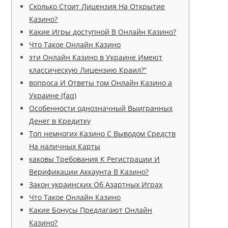
Сколько Стоит Лицензия На Открытие
Казино?
Какие Игры доступной В Онлайн Казино?
Что Такое Онлайн Казино
эти Онлайн Казино в Украине Имеют
классическую Лицензию Краил?”
вопроса И Ответы том Онлайн Казино а
Украине (faq)
Особенности однозначный Выигранных
Денег в Кредитку
Топ немногих Казино С Выводом Средств
На наличных Карты
каковы Требования К Регистрации И
Верификации Аккаунта В Казино?
Закон украинских Об Азартных Играх
Что Такое Онлайн Казино
Какие Бонусы Предлагают Онлайн
Казино?