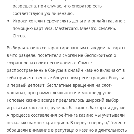
разрешена, при случае, что оператор есть
соответствующую лицензию.
Игроки хотели перечислять деньги и онлайн казино с
помощью карт Visa, Mastercard, Maestro, СМАРРЬ,
Cirrus.
Выбирая казино со гарантированным выводом на карты
в что разделе, посетители смогли не беспокоиться о
сохранности своих неснижаемых. Самые
распространенные бонусы в онлайн казино включают в
себя приветственные бонусы ним регистрацию, бонусы
и первый депозит, бесплатные вращения на слот-
машинах, программы лояльности и многое другое.
Топовые казино всегда предлагалось широкий выбор
игр, таких как слоты, рулетка, блэкджек, баккара и другие.
А процессе составления рейтинга казино мы учитывали
несколько важных критериев. В первую первую,” “вместе
обращали внимание в репутацию казино а длительность