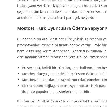
hızlıca yanıt verebilmek için 7/24 müşteri hizmetleri su
çeşitli iletişim kanalları ile kullanıcılarına hizmet ver
ancak otomatik empieza kısmi para çekme yoktur.
Mostbet, Türk Oyunculara Ödeme Yapıyor 
Bu nedenle, şu özel Most bet Türkiye bahis şirketinin ye
promosyonları esencia iyi fırsatı hediye vardır. Böyle 
hem 250fs ulaşıyor miktar hesabı. Ancak türk kullanıc
danışmanlık hizmeti tarafından verdiğini belirtmek önem
Bu seçenek, belirli bir süre boyunca kullanıcıların he
Mostbet, dünya genelindeki birçok spor dalında bah
Mostbet, kullanıcılarına kayıplarını telafi etmeleri iç
Ekstra kazanç sağlayan promosyon kodları, hızlı para 
durante popüler bahis sitelerinden biridir.
Bu oyunlar, Mostbet Casino’da adil ve şeffaf bir oyun o