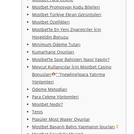
Mostbet Promosyon Kodu Bilgileri
Mostbet Türkiye Ekran Görüntüleri
Mostbet Özellikleri
Mostbet’te En Yeni Ziyaretçiler İçin
Hoşgeldin Bonusu
Minimum Ödeme Tutarı
Kumarhane Oyunları
Mostbet’te Spor Bahisleri Nasıl Yapılır?
Mevcut Kullanıcılar İçin Mostbet Casino
Bonusları
” “[newline]para Yatırma
Yöntemleri
Ödeme Metodları
Para Çekme Yöntemleri
Mostbet Nedir?
Tenis
Popüler Most Wager Oyunlar
Mostbet Başarılı Bahis Yapmanın İpuçları