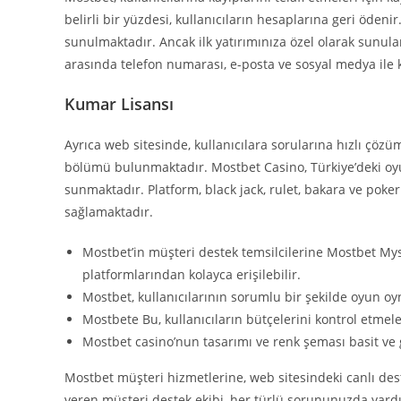
belirli bir yüzdesi, kullanıcıların hesaplarına geri öden
sunulmaktadır. Ancak ilk yatırımınıza özel olarak sunula
arasında telefon numarası, e-posta ve sosyal medya ile k
Kumar Lisansı
Ayrıca web sitesinde, kullanıcılara sorularına hızlı çöz
bölümü bulunmaktadır. Mostbet Casino, Türkiye’deki oyu
sunmaktadır. Platform, black jack, rulet, bakara ve poke
sağlamaktadır.
Mostbet’in müşteri destek temsilcilerine Mostbet My
platformlarından kolayca erişilebilir.
Mostbet, kullanıcılarının sorumlu bir şekilde oyun oy
Mostbete Bu, kullanıcıların bütçelerini kontrol etme
Mostbet casino’nun tasarımı ve renk şeması basit ve
Mostbet müşteri hizmetlerine, web sitesindeki canlı deste
veren müşteri destek ekibi, her türlü sorununuzda yardım