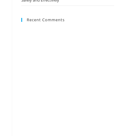
Safely and Effectively
Recent Comments