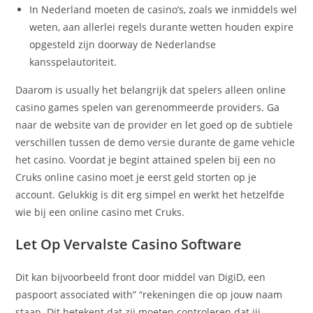
In Nederland moeten de casino’s, zoals we inmiddels wel
weten, aan allerlei regels durante wetten houden expire
opgesteld zijn doorway de Nederlandse
kansspelautoriteit.
Daarom is usually het belangrijk dat spelers alleen online
casino games spelen van gerenommeerde providers. Ga
naar de website van de provider en let goed op de subtiele
verschillen tussen de demo versie durante de game vehicle
het casino. Voordat je begint attained spelen bij een no
Cruks online casino moet je eerst geld storten op je
account. Gelukkig is dit erg simpel en werkt het hetzelfde
wie bij een online casino met Cruks.
Let Op Vervalste Casino Software
Dit kan bijvoorbeeld front door middel van DigiD, een
paspoort associated with” “rekeningen die op jouw naam
staan. Dit betekent dat zij moeten controleren dat jij