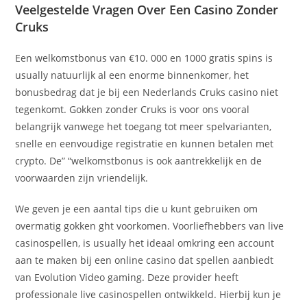
Veelgestelde Vragen Over Een Casino Zonder
Cruks
Een welkomstbonus van €10. 000 en 1000 gratis spins is
usually natuurlijk al een enorme binnenkomer, het
bonusbedrag dat je bij een Nederlands Cruks casino niet
tegenkomt. Gokken zonder Cruks is voor ons vooral
belangrijk vanwege het toegang tot meer spelvarianten,
snelle en eenvoudige registratie en kunnen betalen met
crypto. De” “welkomstbonus is ook aantrekkelijk en de
voorwaarden zijn vriendelijk.
We geven je een aantal tips die u kunt gebruiken om
overmatig gokken ght voorkomen. Voorliefhebbers van live
casinospellen, is usually het ideaal omkring een account
aan te maken bij een online casino dat spellen aanbiedt
van Evolution Video gaming. Deze provider heeft
professionale live casinospellen ontwikkeld. Hierbij kun je