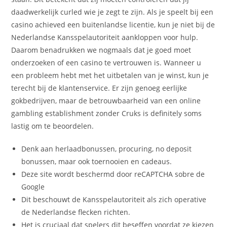
daadwerkelijk curled wie je zegt te zijn. Als je speelt bij een
casino achieved een buitenlandse licentie, kun je niet bij de
Nederlandse Kansspelautoriteit aankloppen voor hulp.
Daarom benadrukken we nogmaals dat je goed moet
onderzoeken of een casino te vertrouwen is. Wanneer u
een probleem hebt met het uitbetalen van je winst, kun je
terecht bij de klantenservice. Er zijn genoeg eerlijke
gokbedrijven, maar de betrouwbaarheid van een online
gambling establishment zonder Cruks is definitely soms
lastig om te beoordelen.
Denk aan herlaadbonussen, procuring, no deposit
bonussen, maar ook toernooien en cadeaus.
Deze site wordt beschermd door reCAPTCHA sobre de
Google
Dit beschouwt de Kansspelautoriteit als zich operative
de Nederlandse flecken richten.
Het is cruciaal dat spelers dit beseffen voordat ze kiezen