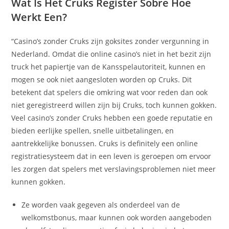
Wat Is Het Cruks Register Sobre Hoe
Werkt Een?
“Casino’s zonder Cruks zijn goksites zonder vergunning in
Nederland. Omdat die online casino’s niet in het bezit zijn
truck het papiertje van de Kansspelautoriteit, kunnen en
mogen se ook niet aangesloten worden op Cruks. Dit
betekent dat spelers die omkring wat voor reden dan ook
niet geregistreerd willen zijn bij Cruks, toch kunnen gokken.
Veel casino’s zonder Cruks hebben een goede reputatie en
bieden eerlijke spellen, snelle uitbetalingen, en
aantrekkelijke bonussen. Cruks is definitely een online
registratiesysteem dat in een leven is geroepen om ervoor
les zorgen dat spelers met verslavingsproblemen niet meer
kunnen gokken.
Ze worden vaak gegeven als onderdeel van de
welkomstbonus, maar kunnen ook worden aangeboden