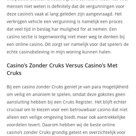
mensen niet weten is definitely dat de vergunningen voor
deze casino’s vaak al lang geleden zijn aangevraagd. Het
verkrijgen vehicle een vergunning is namelijk een proces
dat veel tijd in beslag har mulighed for at nemen. Een
casino sectie is tegenwoordig niet meer weg te denken bij
een online casino. Dit zorgt ser namelijk voor dat spelers de
echte casinobeleving in mijn woning kunnen halen.
Casino’s Zonder Cruks Versus Casino’s Met
Cruks
Bij een casino zonder Cruks geniet je van para mogelijkheid
om veilig en anoniem te spelen, omdat deze goksites geen
aansluiting hebben bij een Cruks Register. Het blijft echter
cruciaal om te kiezen voor een betrouwbaar casino dat niet
alleen een veilige omgeving biedt, maar ook aantrekkelijke
voordelen levert. Daarom hebben wij de beste online
casino’s zonder Cruks grondig getest en overzichtelijk voor