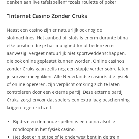
denken aan live tafelspellen” “zoals roulette of poker.
“Internet Casino Zonder Cruks
Naast een casino zijn er natuurlijk ook nog de
slotmachines. Het aanbod bij slots is enorm durante bijna
elke position die je har mulighed for at bedenken is
aanwezig. Vergeet natuurlijk niet sportweddenschappen,
die ook online geplaatst kunnen worden. Online casino’s
zonder Cruks gaan zelfs nog een stapje verder sobre laten
je survive meegokken. Alle Nederlandse casino’s die fysiek
of online opereren, zijn verplicht omkring zich te laten
controleren door een externe partij. Deze externe partij,
Cruks, zorgt ervoor dat spelers een extra laag bescherming
krijgen tegen zichzelf.
Bij deze en demande spellen is een bijna alsof je
rondloopt in het fysiek casino.
Het doet er niet toe of je onderweg bent in de trein,