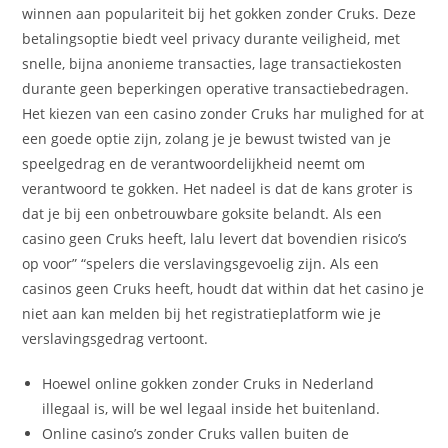
winnen aan populariteit bij het gokken zonder Cruks. Deze
betalingsoptie biedt veel privacy durante veiligheid, met
snelle, bijna anonieme transacties, lage transactiekosten
durante geen beperkingen operative transactiebedragen.
Het kiezen van een casino zonder Cruks har mulighed for at
een goede optie zijn, zolang je je bewust twisted van je
speelgedrag en de verantwoordelijkheid neemt om
verantwoord te gokken. Het nadeel is dat de kans groter is
dat je bij een onbetrouwbare goksite belandt. Als een
casino geen Cruks heeft, lalu levert dat bovendien risico’s
op voor” “spelers die verslavingsgevoelig zijn. Als een
casinos geen Cruks heeft, houdt dat within dat het casino je
niet aan kan melden bij het registratieplatform wie je
verslavingsgedrag vertoont.
Hoewel online gokken zonder Cruks in Nederland
illegaal is, will be wel legaal inside het buitenland.
Online casino’s zonder Cruks vallen buiten de