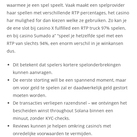
waarmee je een spel speelt. Vaak maakt een spelprovider
haar spellen met verschillende RTP percentages, het casino
har mulighed for dan kiezen welke ze gebruiken. Zo kan je
de ene slot bij casino X fulfilled een RTP truck 97% spelen,
en bij casino Sumado a” “speel je hetzelfde spel met een
RTP van slechts 94%, een enorm verschil in je winkansen
dus.
Dit betekent dat spelers kortere spelonderbrekingen
kunnen aanvragen.
De eerste storting will be een spannend moment, maar
om voor geld te spelen zal er daadwerkelijk geld gestort
moeten worden.
De transacties verliepen razendsnel – we ontvingen het
bescheiden winst throughout Solana binnen een
minuut, zonder KYC-checks.
Reviews kunnen je helpen omkring casino’s met
onredelijke voorwaarden te vermijden.