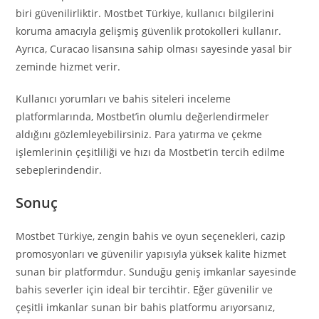
biri güvenilirliktir. Mostbet Türkiye, kullanıcı bilgilerini
koruma amacıyla gelişmiş güvenlik protokolleri kullanır.
Ayrıca, Curacao lisansına sahip olması sayesinde yasal bir
zeminde hizmet verir.
Kullanıcı yorumları ve bahis siteleri inceleme
platformlarında, Mostbet’in olumlu değerlendirmeler
aldığını gözlemleyebilirsiniz. Para yatırma ve çekme
işlemlerinin çeşitliliği ve hızı da Mostbet’in tercih edilme
sebeplerindendir.
Sonuç
Mostbet Türkiye, zengin bahis ve oyun seçenekleri, cazip
promosyonları ve güvenilir yapısıyla yüksek kalite hizmet
sunan bir platformdur. Sunduğu geniş imkanlar sayesinde
bahis severler için ideal bir tercihtir. Eğer güvenilir ve
çeşitli imkanlar sunan bir bahis platformu arıyorsanız,