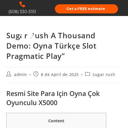
Get a FREE estimate
(508) 330-3151
Sugar Rush A Thousand
Demo: Oyna Türkçe Slot
Pragmatic Play”
admin
8 de April de 2025
sugar rush
Resmi Site Para Için Oyna Çok
Oyunculu X5000
Content