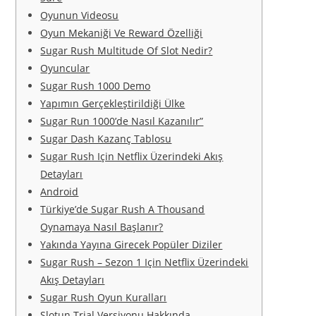
Oyunun Videosu
Oyun Mekaniği Ve Reward Özelliği
Sugar Rush Multitude Of Slot Nedir?
Oyuncular
Sugar Rush 1000 Demo
Yapımın Gerçekleştirildiği Ülke
Sugar Run 1000’de Nasıl Kazanılır”
Sugar Dash Kazanç Tablosu
Sugar Rush Için Netflix Üzerindeki Akış
Detayları
Android
Türkiye’de Sugar Rush A Thousand
Oynamaya Nasıl Başlanır?
Yakında Yayına Girecek Popüler Diziler
Sugar Rush – Sezon 1 Için Netflix Üzerindeki
Akış Detayları
Sugar Rush Oyun Kuralları
Slotun Trial Versiyonu Hakkında