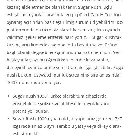
kazanç elde etmenize olanak tanır. Sugar Rush, üçlü
eşleştirme oyunları arasında en popüleri Candy Crush’ın
oynanış açısından basitleştirilmiş sürümü diyebilirim. IOS
platformunda da ücretsiz olarak karşımıza çıkan oyunda
vaktimizi şekerleme eriterek harcıyoruz. – Sugar Rush’taki
kazançların kümedeki sembollerin boyutuna ve türüne
bağlı olarak değişebileceğini unutmamak önemlidir. Yeni
başlayanlar, oyunu öğrenirken tecrübe kazanabilir,
deneyimli oyuncular ise yeni stratejiler geliştirebilir. Sugar
Rush bugün JustWatch günlük streaming sıralamasında”
“3438 numarada yer alıyor.
Sugar Rush 1000 Türkçe olarak tüm cihazlarda
erişilebilir ve yüksek volatilitesi ile büyük kazanç
potansiyeli sunar.
Sugar Rush 1000 oynamak için yapmanız gereken, 7×7
ızgarada en az 5 aynı sembolü yatay veya dikey olarak
eşleştirmektir.