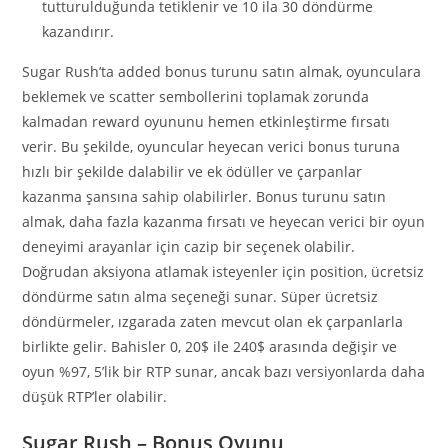
tutturulduğunda tetiklenir ve 10 ila 30 döndürme
kazandırır.
Sugar Rush’ta added bonus turunu satın almak, oyunculara
beklemek ve scatter sembollerini toplamak zorunda
kalmadan reward oyununu hemen etkinleştirme fırsatı
verir. Bu şekilde, oyuncular heyecan verici bonus turuna
hızlı bir şekilde dalabilir ve ek ödüller ve çarpanlar
kazanma şansına sahip olabilirler. Bonus turunu satın
almak, daha fazla kazanma fırsatı ve heyecan verici bir oyun
deneyimi arayanlar için cazip bir seçenek olabilir.
Doğrudan aksiyona atlamak isteyenler için position, ücretsiz
döndürme satın alma seçeneği sunar. Süper ücretsiz
döndürmeler, ızgarada zaten mevcut olan ek çarpanlarla
birlikte gelir. Bahisler 0, 20$ ile 240$ arasında değişir ve
oyun %97, 5’lik bir RTP sunar, ancak bazı versiyonlarda daha
düşük RTP’ler olabilir.
Sugar Rush – Bonus Oyunu