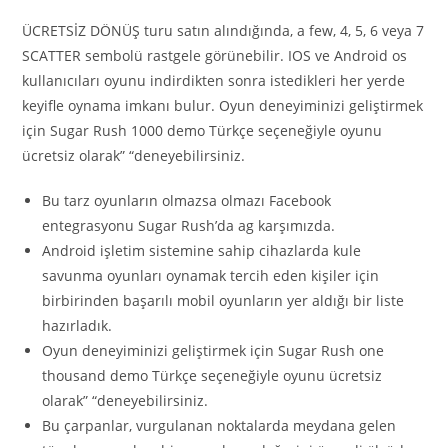
ÜCRETSİZ DÖNÜŞ turu satın alındığında, a few, 4, 5, 6 veya 7
SCATTER sembolü rastgele görünebilir. IOS ve Android os
kullanıcıları oyunu indirdikten sonra istedikleri her yerde
keyifle oynama imkanı bulur. Oyun deneyiminizi geliştirmek
için Sugar Rush 1000 demo Türkçe seçeneğiyle oyunu
ücretsiz olarak” “deneyebilirsiniz.
Bu tarz oyunların olmazsa olmazı Facebook
entegrasyonu Sugar Rush’da ag karşımızda.
Android işletim sistemine sahip cihazlarda kule
savunma oyunları oynamak tercih eden kişiler için
birbirinden başarılı mobil oyunların yer aldığı bir liste
hazırladık.
Oyun deneyiminizi geliştirmek için Sugar Rush one
thousand demo Türkçe seçeneğiyle oyunu ücretsiz
olarak” “deneyebilirsiniz.
Bu çarpanlar, vurgulanan noktalarda meydana gelen