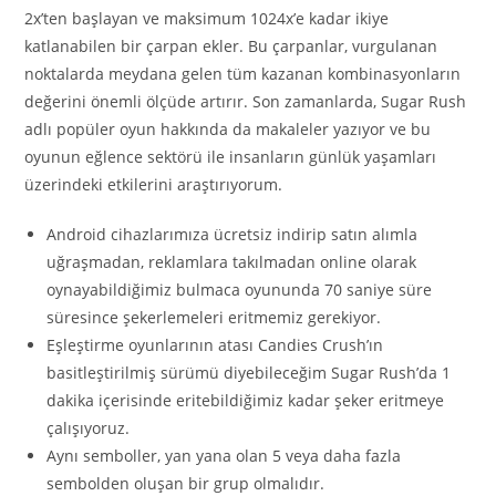
2x’ten başlayan ve maksimum 1024x’e kadar ikiye
katlanabilen bir çarpan ekler. Bu çarpanlar, vurgulanan
noktalarda meydana gelen tüm kazanan kombinasyonların
değerini önemli ölçüde artırır. Son zamanlarda, Sugar Rush
adlı popüler oyun hakkında da makaleler yazıyor ve bu
oyunun eğlence sektörü ile insanların günlük yaşamları
üzerindeki etkilerini araştırıyorum.
Android cihazlarımıza ücretsiz indirip satın alımla
uğraşmadan, reklamlara takılmadan online olarak
oynayabildiğimiz bulmaca oyununda 70 saniye süre
süresince şekerlemeleri eritmemiz gerekiyor.
Eşleştirme oyunlarının atası Candies Crush’ın
basitleştirilmiş sürümü diyebileceğim Sugar Rush’da 1
dakika içerisinde eritebildiğimiz kadar şeker eritmeye
çalışıyoruz.
Aynı semboller, yan yana olan 5 veya daha fazla
sembolden oluşan bir grup olmalıdır.