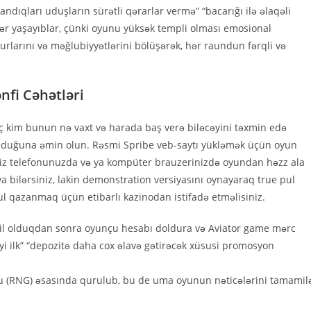
dıqları uduşların sürətli qərarlar vermə” “bacarığı ilə əlaqəli
ilər yaşayıblar, çünki oyunu yüksək templi olması emosional
ğurlarını və məğlubiyyətlərini bölüşərək, hər raundun fərqli və
fi Cəhətləri
eç kim bunun nə vaxt və harada baş verə biləcəyini təxmin edə
olduğuna əmin olun. Rəsmi Spribe veb-saytı yükləmək üçün oyun
, siz telefonunuzda və ya kompüter brauzerinizdə oyundan həzz ala
a bilərsiniz, lakin demonstration versiyasını oynayaraq true pul
ul qazanmaq üçün etibarlı kazinodan istifadə etməlisiniz.
xil olduqdan sonra oyunçu hesabı doldura və Aviator game mərc
i ilk” “depozitə daha cox əlavə gətirəcək xüsusi promosyon
ru (RNG) əsasında qurulub, bu de uma oyunun nəticələrini tamamil