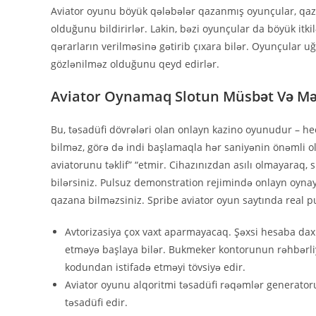
Aviator oyunu böyük qələbələr qazanmış oyunçular, qazan
olduğunu bildirirlər. Lakin, bəzi oyunçular da böyük itk
qərarların verilməsinə gətirib çıxara bilər. Oyunçular u
gözlənilməz olduğunu qeyd edirlər.
Aviator Oynamaq Slotun Müsbət Və Mən
Bu, təsadüfi dövrələri olan onlayn kazino oyunudur – h
bilməz, görə də indi başlamaqla hər saniyənin önəmli 
aviatorunu təklif” “etmir. Cihazınızdan asılı olmayaraq
bilərsiniz. Pulsuz demonstration rejimində onlayn oynay
qazana bilməzsiniz. Spribe aviator oyun saytında real p
Avtorizasiya çox vaxt aparmayacaq. Şəxsi hesaba da
etməyə başlaya bilər. Bukmeker kontorunun rəhbərliy
kodundan istifadə etməyi tövsiyə edir.
Aviator oyunu alqoritmi təsadüfi rəqəmlər generato
təsadüfi edir.