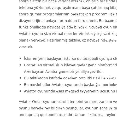
sonra sistem bir neçə variant verəcək, onların arasınd
telefona yükləmək və quraşdırmanı başa çatdırmaq kif
sonra qumar proqramlarının pərəstişkarı proqramı işə sa
dizaynı orijinal onlayn formatdan fərqlənmir. Bu baxımda
funksionallıqda naviqasiya edə biləcək. Növbəti oyun bitd
Aviator oyunu sizə virtual mərclər etməklə yaxşı vaxt k
olanak verəcək. Hazırlanmış taktika, öz növbəsində, gə
verəcək.
İstər en yeni başlayan, istərsə də təcrübəli oyunçu o
Göstərilən virtual klub kifayət qədər gənc platformad
Azerbaycan Aviator game bir yeniliyə çevrildi.
Bu taktikadan istifadə edərkən orta itki riski ilə x2-x3
Bu məsləhətlər Aviator oyununda başlanğıc mərhələ
Aviator oyununda əsas məqsəd təyyarənin uçuşunu 
Aviator Onlar oyunun sürətli tempini və mərc zamanı ver
oyunu barədə rəy bildirən oyunçular, oyunun şans və t
anı tapmaq qələbənin əsasıdır. Ümumilikdə, real rəylər gö