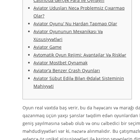
Casino’da Gerçek Para Ile Oynayın
Aviator Uduşları Necə Problemsiz Çıxarmaq
Olar?
Aviator Oyunu’ Nu Hardan Tapmaq Olar
Aviator Oyununun Mexanikası Və
Xüsusiyyətləri
Aviator Game
Avtomatik Oyun Rejimi: Avantajlar Və Risklər
Aviator Mostbet Oynamak
Aviator’a Benzer Crash Oyunları
Aviator Sübut Edilə Bilən Ədalət Sisteminin
Mahiyyəti
Oyun real vaxtda baş verir, bu da həyəcanı və marağı dah
qazanmaq üçün yaxşı şanslar təqdim edən oyunlardan bir
geniş yayılmasına səbəb olub və onu cəlbedici bir seçim h
məhdudiyyətləri var ki, nəzərə alınmalıdır. Bu çatışmazl
əyləncə öz unikal xüsusiyyətləri ilə kazino sevənlərin d