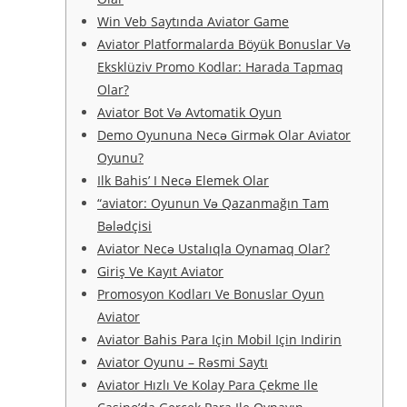
Win Veb Saytında Aviator Game
Aviator Platformalarda Böyük Bonuslar Və
Eksklüziv Promo Kodlar: Harada Tapmaq
Olar?
Aviator Bot Və Avtomatik Oyun
Demo Oyununa Necə Girmək Olar Aviator
Oyunu?
Ilk Bahis’ I Necə Elemek Olar
“aviator: Oyunun Və Qazanmağın Tam
Bələdçisi
Aviator Necə Ustalıqla Oynamaq Olar?
Giriş Ve Kayıt Aviator
Promosyon Kodları Ve Bonuslar Oyun
Aviator
Aviator Bahis Para Için Mobil Için Indirin
Aviator Oyunu – Rəsmi Saytı
Aviator Hızlı Ve Kolay Para Çekme Ile