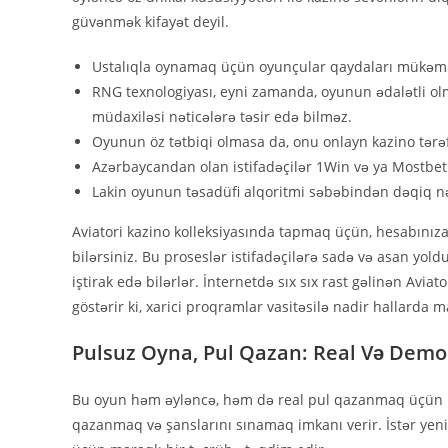
güvənmək kifayət deyil.
Ustalıqla oynamaq üçün oyunçular qaydaları mükəmməl
RNG texnologiyası, eyni zamanda, oyunun ədalətli olma
müdaxiləsi nəticələrə təsir edə bilməz.
Oyunun öz tətbiqi olmasa da, onu onlayn kazino tə
Azərbaycandan olan istifadəçilər 1Win və ya Mostbet 
Lakin oyunun təsadüfi alqoritmi səbəbindən dəqiq nət
Aviatori kazino kolleksiyasında tapmaq üçün, hesabınız
bilərsiniz. Bu proseslər istifadəçilərə sadə və asan yold
iştirak edə bilərlər. İnternetdə sıx sıx rast gəlinən Avia
göstərir ki, xarici proqramlar vasitəsilə nadir hallard
Pulsuz Oyna, Pul Qazan: Real Və Demo
Bu oyun həm əyləncə, həm də real pul qazanmaq üçün id
qazanmaq və şanslarını sınamaq imkanı verir. İstər yeni