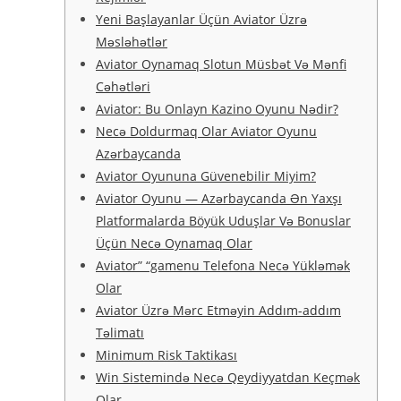
Yeni Başlayanlar Üçün Aviator Üzrə
Məsləhətlər
Aviator Oynamaq Slotun Müsbət Və Mənfi
Cəhətləri
Aviator: Bu Onlayn Kazino Oyunu Nədir?
Necə Doldurmaq Olar Aviator Oyunu
Azərbaycanda
Aviator Oyununa Güvenebilir Miyim?
Aviator Oyunu — Azərbaycanda Ən Yaxşı
Platformalarda Böyük Uduşlar Və Bonuslar
Üçün Necə Oynamaq Olar
Aviator” “gamenu Telefona Necə Yükləmək
Olar
Aviator Üzrə Mərc Etməyin Addım-addım
Təlimatı
Minimum Risk Taktikası
Win Sistemində Necə Qeydiyyatdan Keçmək
Olar