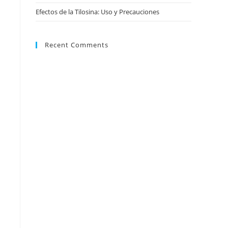
Efectos de la Tilosina: Uso y Precauciones
Recent Comments