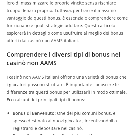
loro di massimizzare le proprie vincite senza rischiare
troppo denaro proprio. Tuttavia, per trarre il massimo
vantaggio da questi bonus, è essenziale comprendere come
funzionano e quali strategie adottare. Questo articolo
esplorerà in dettaglio come usufruire al meglio dei bonus
offerti dai casinò non AAMS italiani.
Comprendere i diversi tipi di bonus nei
casinò non AAMS
I casinò non AAMS italiani offrono una varietà di bonus che
i giocatori possono sfruttare. È importante conoscere le
differenze tra questi bonus per utilizzarli in modo ottimale.
Ecco alcuni dei principali tipi di bonus:
Bonus di Benvenuto:
One dei più comuni bonus, è
spesso destinato ai nuovi giocatori, incentivandoli a
registrarsi e depositare nel casinò.