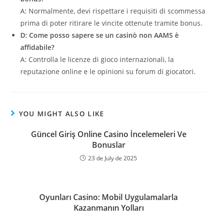
A: Normalmente, devi rispettare i requisiti di scommessa
prima di poter ritirare le vincite ottenute tramite bonus.
D: Come posso sapere se un casinò non AAMS è
affidabile?
A: Controlla le licenze di gioco internazionali, la
reputazione online e le opinioni su forum di giocatori.
YOU MIGHT ALSO LIKE
Güncel Giriş Online Casino İncelemeleri Ve
Bonuslar
23 de July de 2025
Oyunları Casino: Mobil Uygulamalarla
Kazanmanın Yolları