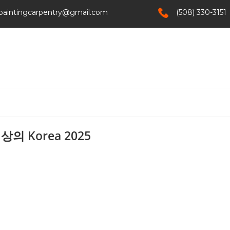
paintingcarpentry@gmail.com
(508) 330-3151
Home
Services
About Us
Contact
의 Korea 2025