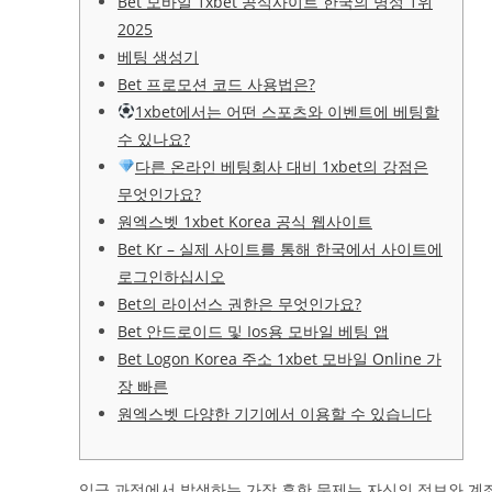
Bet 모바일 1xbet 공식사이트 한국의 명성 1위
2025
베팅 생성기
Bet 프로모션 코드 사용법은?
1xbet에서는 어떤 스포츠와 이벤트에 베팅할
수 있나요?
다른 온라인 베팅회사 대비 1xbet의 강점은
무엇인가요?
원엑스벳 1xbet Korea 공식 웹사이트
Bet Kr – 실제 사이트를 통해 한국에서 사이트에
로그인하십시오
Bet의 라이선스 권한은 무엇인가요?
Bet 안드로이드 및 Ios용 모바일 베팅 앱
Bet Logon Korea 주소 1xbet 모바일 Online 가
장 빠른
원엑스벳 다양한 기기에서 이용할 수 있습니다
입금 과정에서 발생하는 가장 흔한 문제는 자신의 정보와 계좌