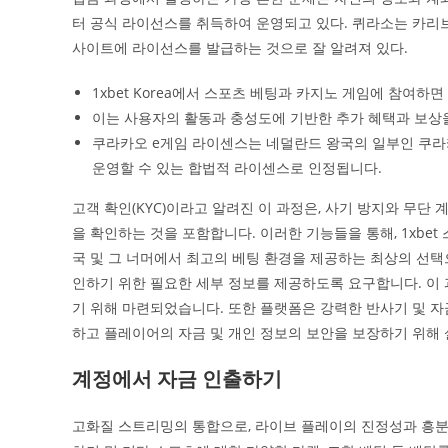
터 공식 라이선스를 취득하여 운영되고 있다. 퀴라소는 카리브
사이트에 라이선스를 발급하는 것으로 잘 알려져 있다.
1xbet Korea에서 스포츠 베팅과 카지노 게임에 참여
이는 사용자의 활동과 충성도에 기반한 추가 혜택과 보상
쿠라카오 e게임 라이센스는 네덜란드 왕국의 일부인 쿠라
운영할 수 있는 합법적 라이센스로 인정됩니다.
고객 확인(KYC)이라고 알려진 이 과정은, 사기 방지와 무단
을 확인하는 것을 포함합니다. 이러한 기능들을 통해, 1xbe
국 및 그 너머에서 최고의 베팅 환경을 제공하는 최상의 선택
인하기 위한 필요한 세부 정보를 제공하도록 요구합니다. 이
기 위해 마련되었습니다. 또한 플랫폼은 강력한 반사기 및 자금
하고 플레이어의 자금 및 개인 정보의 보안을 보장하기 위해
계정에서 자금 인출하기
고화질 스트리밍의 통합으로, 라이브 플레이의 진정성과 흥분은 