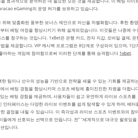
률을 효과적으로 분석하는 데 필요한 모든 것을 제공합니다. 이 베팅 사이
acao eGaming의 운영 허가를 보유하고 있습니다.
어를 위해 맞춤화된 풍부한 보너스 제안으로 자신을 차별화합니다. 후한 환
부터 베팅 여정을 향상시키기 위해 설계되었습니다. 이것들은 나중에 수
스를 청구하는 것입니다. 1xBet은 은행 카드, 전자 지갑, 모바일 결제, 은
방법을 제공합니다. VIP 캐시백 프로그램은 8단계로 구성되어 있으며, 1단
이 좋아하는 게임에 참여함으로써 이러한 단계를 통해 승격합니다
1xbet
.
택한 팀이나 선수의 성능을 기반으로 전략을 세울 수 있는 기회를 제공하
et에서 베팅 경험을 향상시키며 스포츠 베팅에 흥미진진한 차원을 더합니다
감 있는 베팅 경험을 제공하며, 사용자들이 쉽고 유연하게 라이브 스포츠를
 인터페이스는 다양한 라이브 이벤트를 쉽게 탐색할 수 있게 하며, 베터
한 결정을 내릴 수 있습니다. 이 즉각성과 라이브 스포츠 이벤트와의 참
이들에게 선호되는 선택으로 만듭니다. 전” “세계적으로 대규모 팔로잉을
 옵션입니다.