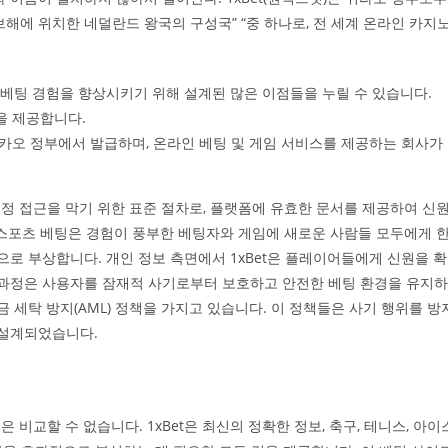
해에 위치한 네덜란드 왕국의 구성국” “중 하나로, 전 세계 온라인 카지
하면 베팅 경험을 향상시키기 위해 설계된 많은 이점들을 누릴 수 있습니다.
을 제공합니다.
카오 정부에서 발급하며, 온라인 베팅 및 게임 서비스를 제공하는 회사가
 계정 접근을 막기 위한 표준 절차로, 플랫폼에 유효한 문서를 제공하여 신
t 스포츠 베팅은 경험이 풍부한 베팅자와 게임에 새로운 사람들 모두에게 
으로 부상합니다. 개인 정보 측면에서 1xBet은 플레이어들에게 신원을 확
 과정은 사용자를 잠재적 사기로부터 보호하고 안전한 베팅 환경을 유지하
 세탁 방지(AML) 정책을 가지고 있습니다. 이 정책들은 사기 행위를 방
 설계되었습니다.
비교할 수 없습니다. 1xBet은 최신의 정확한 정보, 축구, 테니스, 아이