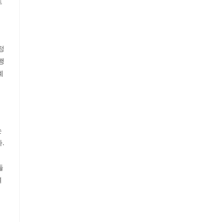
트
영
정
행
계
는
.
들
여