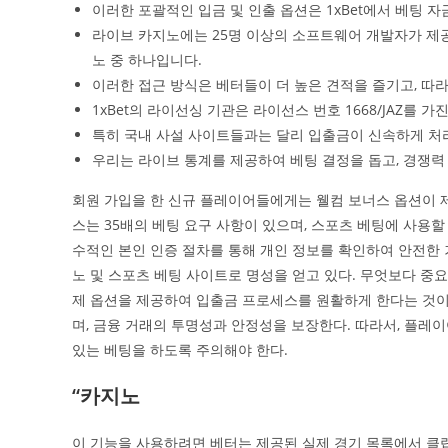
이러한 포괄적인 입금 및 인출 옵션은 1xBet에서 베팅
라이브 카지노에는 25명 이상의 소프트웨어 개발자가 제공
노 중 하나입니다.
이러한 접근 방식은 베터들이 더 높은 견적을 즐기고, 따라
1xBet의 라이선싱 기관은 라이선스 번호 1668/JAZ를 
특히 국내 사설 사이트들과는 달리 입출금이 신속하게 처
우리는 라이브 통계를 제공하여 베팅 결정을 돕고, 경쟁
회원 가입을 한 신규 플레이어들에게는 웰컴 보너스 옵션이 제공되
스는 35배의 베팅 요구 사항이 있으며, 스포츠 베팅에 사용할 수
수적인 본인 인증 절차를 통해 개인 정보를 확인하여 안전한 거
노 및 스포츠 베팅 사이트로 명성을 얻고 있다. 무엇보다 중
제 옵션을 제공하여 입출금 프로세스를 원활하게 한다는 것이
며, 금융 거래의 투명성과 안정성을 보장한다. 따라서, 플레
있는 베팅을 하도록 주의해야 한다.
“카지노
이 기능을 사용하려면 베터는 제공된 실제 경기 목록에서 클럽