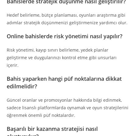
Bahislerde stratejik düşünme nasıl geliştirilir?
Hedef belirleme, bütçe planlaması, oyunları araştırma gibi
adımlar stratejik düşünmenizi geliştirmenize yardımcı olur.
Online bahislerde risk yönetimi nasıl yapılır?
Risk yönetimi, kayıp sınırı belirleme, yedek planlar
geliştirme ve duygularınızı kontrol etme gibi unsurları
içerir.
Bahis yaparken hangi püf noktalarına dikkat
edilmelidir?
Güncel oranlar ve promosyonlar hakkında bilgi edinmek,
sadece lisanslı platformlarda oynamak ve oyun stratejilerini
öğrenmek önemli püf noktalardır.
Başarılı bir kazanma stratejisi nasıl