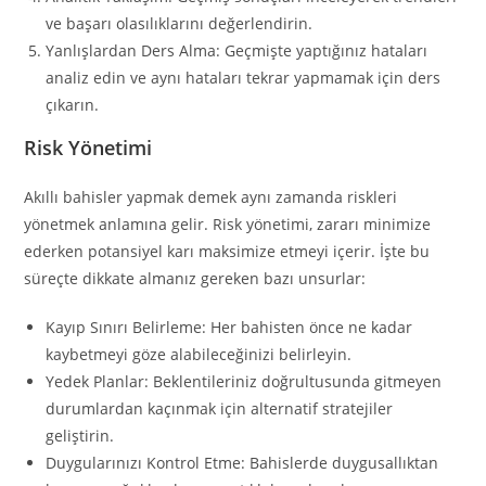
ve başarı olasılıklarını değerlendirin.
Yanlışlardan Ders Alma: Geçmişte yaptığınız hataları
analiz edin ve aynı hataları tekrar yapmamak için ders
çıkarın.
Risk Yönetimi
Akıllı bahisler yapmak demek aynı zamanda riskleri
yönetmek anlamına gelir. Risk yönetimi, zararı minimize
ederken potansiyel karı maksimize etmeyi içerir. İşte bu
süreçte dikkate almanız gereken bazı unsurlar:
Kayıp Sınırı Belirleme: Her bahisten önce ne kadar
kaybetmeyi göze alabileceğinizi belirleyin.
Yedek Planlar: Beklentileriniz doğrultusunda gitmeyen
durumlardan kaçınmak için alternatif stratejiler
geliştirin.
Duygularınızı Kontrol Etme: Bahislerde duygusallıktan