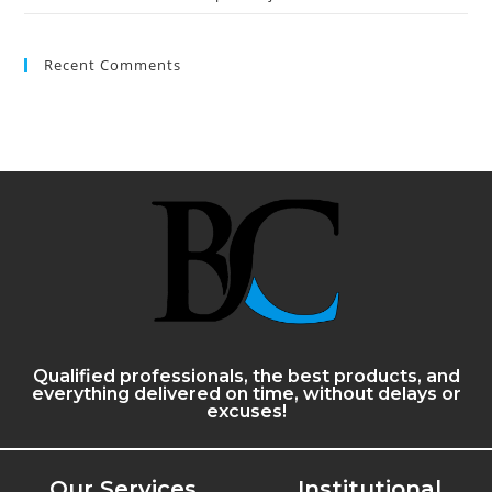
Recent Comments
Qualified professionals, the best products, and
everything delivered on time, without delays or
excuses!
Our Services
Institutional