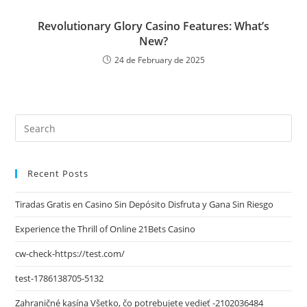
Revolutionary Glory Casino Features: What’s
New?
24 de February de 2025
Recent Posts
Tiradas Gratis en Casino Sin Depósito Disfruta y Gana Sin Riesgo
Experience the Thrill of Online 21Bets Casino
cw-check-https://test.com/
test-1786138705-5132
Zahraničné kasína Všetko, čo potrebujete vedieť -2102036484