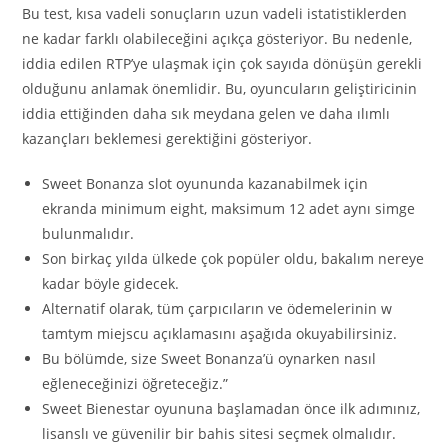
Bu test, kısa vadeli sonuçların uzun vadeli istatistiklerden
ne kadar farklı olabileceğini açıkça gösteriyor. Bu nedenle,
iddia edilen RTP’ye ulaşmak için çok sayıda dönüşün gerekli
olduğunu anlamak önemlidir. Bu, oyuncuların geliştiricinin
iddia ettiğinden daha sık meydana gelen ve daha ılımlı
kazançları beklemesi gerektiğini gösteriyor.
Sweet Bonanza slot oyununda kazanabilmek için
ekranda minimum eight, maksimum 12 adet aynı simge
bulunmalıdır.
Son birkaç yılda ülkede çok popüler oldu, bakalım nereye
kadar böyle gidecek.
Alternatif olarak, tüm çarpıcıların ve ödemelerinin w
tamtym miejscu açıklamasını aşağıda okuyabilirsiniz.
Bu bölümde, size Sweet Bonanza’ü oynarken nasıl
eğleneceğinizi öğreteceğiz.”
Sweet Bienestar oyununa başlamadan önce ilk adımınız,
lisanslı ve güvenilir bir bahis sitesi seçmek olmalıdır.