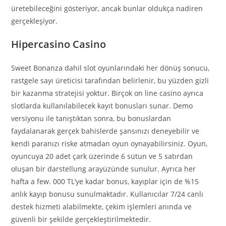
üretebileceğini gösteriyor, ancak bunlar oldukça nadiren
gerçekleşiyor.
Hipercasino Casino
Sweet Bonanza dahil slot oyunlarındaki her dönüş sonucu,
rastgele sayı üreticisi tarafından belirlenir, bu yüzden gizli
bir kazanma stratejisi yoktur. Birçok on line casino ayrıca
slotlarda kullanılabilecek kayıt bonusları sunar. Demo
versiyonu ile tanıştıktan sonra, bu bonuslardan
faydalanarak gerçek bahislerde şansınızı deneyebilir ve
kendi paranızı riske atmadan oyun oynayabilirsiniz. Oyun,
oyuncuya 20 adet çark üzerinde 6 sütun ve 5 satırdan
oluşan bir darstellung arayüzünde sunulur. Ayrıca her
hafta a few. 000 TL’ye kadar bonus, kayıplar için de %15
anlık kayıp bonusu sunulmaktadır. Kullanıcılar 7/24 canlı
destek hizmeti alabilmekte, çekim işlemleri anında ve
güvenli bir şekilde gerçekleştirilmektedir.