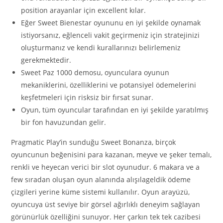
position arayanlar için excellent kılar.
Eğer Sweet Bienestar oyununu en iyi şekilde oynamak
istiyorsanız, eğlenceli vakit geçirmeniz için stratejinizi
oluşturmanız ve kendi kurallarınızı belirlemeniz
gerekmektedir.
Sweet Paz 1000 demosu, oyunculara oyunun
mekaniklerini, özelliklerini ve potansiyel ödemelerini
keşfetmeleri için risksiz bir fırsat sunar.
Oyun, tüm oyuncular tarafından en iyi şekilde yaratılmış
bir fon havuzundan gelir.
Pragmatic Play’in sunduğu Sweet Bonanza, birçok
oyuncunun beğenisini para kazanan, meyve ve şeker temalı,
renkli ve heyecan verici bir slot oyunudur. 6 makara ve a
few sıradan oluşan oyun alanında alışılageldik ödeme
çizgileri yerine küme sistemi kullanılır. Oyun arayüzü,
oyuncuya üst seviye bir görsel ağırlıklı deneyim sağlayan
görünürlük özelliğini sunuyor. Her çarkın tek tek cazibesi