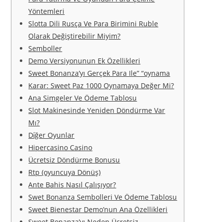
Yöntemleri
Slotta Dili Rusça Ve Para Birimini Ruble
Olarak Değiştirebilir Miyim?
Semboller
Demo Versiyonunun Ek Özellikleri
Sweet Bonanza’yı Gerçek Para Ile” “oynama
Karar: Sweet Paz 1000 Oynamaya Değer Mi?
Ana Simgeler Ve Ödeme Tablosu
Slot Makinesinde Yeniden Döndürme Var
Mı?
Di̇ğer Oyunlar
Hipercasino Casino
Ücretsiz Döndürme Bonusu
Rtp (oyuncuya Dönüş)
Ante Bahis Nasıl Çalışıyor?
Swet Bonanza Sembolleri Ve Ödeme Tablosu
Sweet Bienestar Demo’nun Ana Özellikleri
Sweet Bonanza’yı Neden Ücretsiz