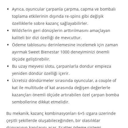
Ayrıca, oyuncular çarpanla çarpma, capma ve bombalı
toplama etkilerinin dışında re-spins gibi değişik
özelliklerle sobre kazanç sağlayabilirler.
Wilds’lerin geri dönüşlerin arttırılmasını amaçlayan
kaliteli bir dizi özelliği de mevcuttur.
Ödeme tablosunu derinlemesine incelemek için zaman
ayırmak Sweet Bienestar 1000 deneyiminizi önemli
ölçüde geliştirebilir.
Bu uzay meyvesi slotu, çarpanlarla dondur empieza
yeniden döndür özelliği içerir.
Ücretsiz döndürmeler sırasında oyuncular, a couple of
kat ile multitude of kat arasında değişen değerlerle
kazançları önemli ölçüde artırabilen özel çarpan bomba
sembollerine dikkat etmelidir.
Bu mekanik, kazanç kombinasyonları 6×5 ızgara üzerinde
çeşitli şekillerde oluşabileceğinden, bir olasılıklar
dünyasının kapılarını açar. Scatter ödeme sistemi,