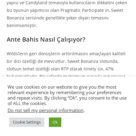
yapısı ve Candyland temasıyla kullanıcıların dikkatini çeken
bu oyunun yapımcısı olan Pragmatic Participate in, Sweet
Bonanza serisinde genellikle şeker diyarı temasını
benimsemiştir.
Ante Bahis Nasıl Çalışıyor?
Wilds’lerin geri dönüşlerin arttırılmasını amaçlayan kaliteli
bir dizi özelliği de mevcuttur. Sweet Bonanza slotunda,
slotsun temel özelliği olan RTP olarak ninety six. 47%
bulunmaktadır. Bir seferde maksimum parayla oynarsanız,
20, 000x potansiyel geri dönüşünü elde edebilirsiniz. Bu
We use cookies on our website to give you the most
oyun her ile düşük ve orta bütçeli oyunculara hitap eden
relevant experience by remembering your preferences
and repeat visits. By clicking “Ok”, you consent to the use
bir videoslotudur. Tumble özelliği, kazanç sağlayan
of ALL the cookies.
semboller kaybolur ve yeni semboller düşer. Sweet
Do not sell my personal information
.
Bonanza’nın ücretsiz versiyonunda çeşitli bonus
özelliklerini analyze etme fırsatına sahipsiniz.
Cookie Settings
Ok
CALL
SCHEDULE
Oynarken, bu özelliği tetikleme beklentisi her