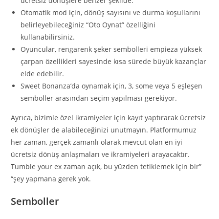
ücretsiz dönüşlere benzer şekilde.
Otomatik mod için, dönüş sayısını ve durma koşullarını
belirleyebileceğiniz “Oto Oynat” özelliğini
kullanabilirsiniz.
Oyuncular, rengarenk şeker sembolleri empieza yüksek
çarpan özellikleri sayesinde kısa sürede büyük kazançlar
elde edebilir.
Sweet Bonanza’da oynamak için, 3, some veya 5 eşleşen
semboller arasından seçim yapılması gerekiyor.
Ayrıca, bizimle özel ikramiyeler için kayıt yaptırarak ücretsiz
ek dönüşler de alabileceğinizi unutmayın. Platformumuz
her zaman, gerçek zamanlı olarak mevcut olan en iyi
ücretsiz dönüş anlaşmaları ve ikramiyeleri arayacaktır.
Tumble your ex zaman açık, bu yüzden tetiklemek için bir”
“şey yapmana gerek yok.
Semboller