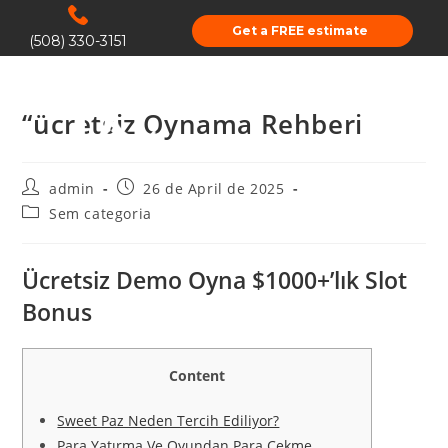
Get a FREE estimate
(508) 330-3151
“ücretsiz Oynama Rehberi
admin
26 de April de 2025
Sem categoria
Ücretsiz Demo Oyna $1000+’lık Slot
Bonus
Content
Sweet Paz Neden Tercih Ediliyor?
Para Yatırma Ve Oyundan Para Çekme