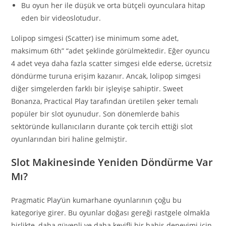
Bu oyun her ile düşük ve orta bütçeli oyunculara hitap
eden bir videoslotudur.
Lolipop simgesi (Scatter) ise minimum some adet,
maksimum 6th” “adet şeklinde görülmektedir. Eğer oyuncu
4 adet veya daha fazla scatter simgesi elde ederse, ücretsiz
döndürme turuna erişim kazanır. Ancak, lolipop simgesi
diğer simgelerden farklı bir işleyişe sahiptir. Sweet
Bonanza, Practical Play tarafından üretilen şeker temalı
popüler bir slot oyunudur. Son dönemlerde bahis
sektöründe kullanıcıların durante çok tercih ettiği slot
oyunlarından biri haline gelmiştir.
Slot Makinesinde Yeniden Döndürme Var
Mı?
Pragmatic Play’ün kumarhane oyunlarının çoğu bu
kategoriye girer. Bu oyunlar doğası gereği rastgele olmakla
birlikte, daha güvenli ve daha keyifli bir bahis deneyimi için