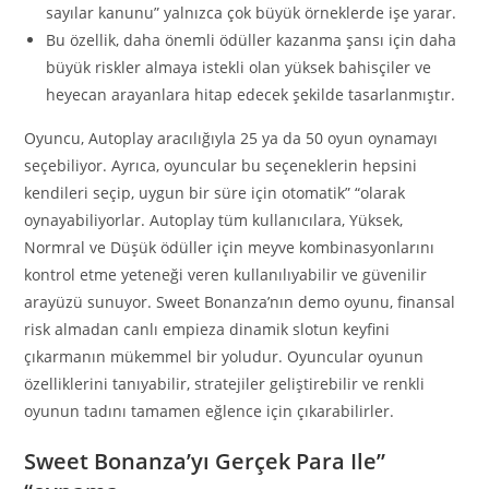
sayılar kanunu” yalnızca çok büyük örneklerde işe yarar.
Bu özellik, daha önemli ödüller kazanma şansı için daha
büyük riskler almaya istekli olan yüksek bahisçiler ve
heyecan arayanlara hitap edecek şekilde tasarlanmıştır.
Oyuncu, Autoplay aracılığıyla 25 ya da 50 oyun oynamayı
seçebiliyor. Ayrıca, oyuncular bu seçeneklerin hepsini
kendileri seçip, uygun bir süre için otomatik” “olarak
oynayabiliyorlar. Autoplay tüm kullanıcılara, Yüksek,
Normral ve Düşük ödüller için meyve kombinasyonlarını
kontrol etme yeteneği veren kullanılıyabilir ve güvenilir
arayüzü sunuyor. Sweet Bonanza’nın demo oyunu, finansal
risk almadan canlı empieza dinamik slotun keyfini
çıkarmanın mükemmel bir yoludur. Oyuncular oyunun
özelliklerini tanıyabilir, stratejiler geliştirebilir ve renkli
oyunun tadını tamamen eğlence için çıkarabilirler.
Sweet Bonanza’yı Gerçek Para Ile”