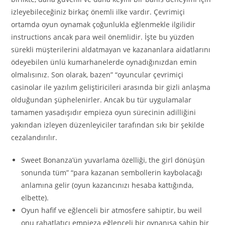
izleyebileceğiniz birkaç önemli ilke vardır. Çevrimiçi
ortamda oyun oynamak çoğunlukla eğlenmekle ilgilidir
instructions ancak para weil önemlidir. İşte bu yüzden
sürekli müşterilerini aldatmayan ve kazananlara aidatlarını
ödeyebilen ünlü kumarhanelerde oynadığınızdan emin
olmalısınız. Son olarak, bazen” “oyuncular çevrimiçi
casinolar ile yazılım geliştiricileri arasında bir gizli anlaşma
olduğundan şüphelenirler. Ancak bu tür uygulamalar
tamamen yasadışıdır empieza oyun sürecinin adilliğini
yakından izleyen düzenleyiciler tarafından sıkı bir şekilde
cezalandırılır.
Sweet Bonanza’ün yuvarlama özelliği, the girl dönüşün
sonunda tüm” “para kazanan sembollerin kaybolacağı
anlamına gelir (oyun kazancınızı hesaba kattığında,
elbette).
Oyun hafif ve eğlenceli bir atmosfere sahiptir, bu weil
onu rahatlatıcı empieza eğlenceli bir oynanışa sahip bir