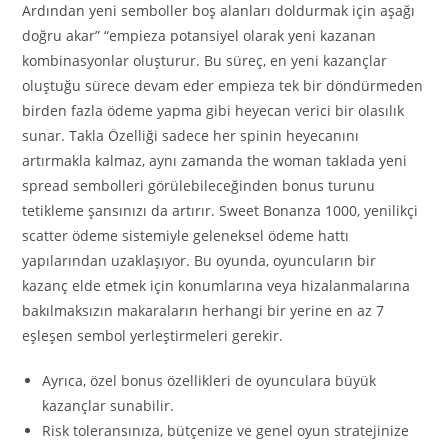
Ardından yeni semboller boş alanları doldurmak için aşağı
doğru akar” “empieza potansiyel olarak yeni kazanan
kombinasyonlar oluşturur. Bu süreç, en yeni kazançlar
oluştuğu sürece devam eder empieza tek bir döndürmeden
birden fazla ödeme yapma gibi heyecan verici bir olasılık
sunar. Takla Özelliği sadece her spinin heyecanını
artırmakla kalmaz, aynı zamanda the woman taklada yeni
spread sembolleri görülebileceğinden bonus turunu
tetikleme şansınızı da artırır. Sweet Bonanza 1000, yenilikçi
scatter ödeme sistemiyle geleneksel ödeme hattı
yapılarından uzaklaşıyor. Bu oyunda, oyuncuların bir
kazanç elde etmek için konumlarına veya hizalanmalarına
bakılmaksızın makaraların herhangi bir yerine en az 7
eşleşen sembol yerleştirmeleri gerekir.
Ayrıca, özel bonus özellikleri de oyunculara büyük
kazançlar sunabilir.
Risk toleransınıza, bütçenize ve genel oyun stratejinize