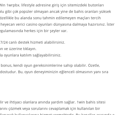
n 1wrpbx. lifestyle adresine giriş için sitemizdeki butonları
tbolu gibi çok popüler olmayan ancak yine de bahis oranları yüksek
z özellikle bu alanda sonu tahmin edilemeyen maçları tercih
a heyecan verici casino oyunları dünyasına dalmaya hazırsınız. İster
ygulamasında herkes için bir şeyler var.
7/24 canlı destek hizmeti alabilirsiniz.
 ve üzerine tıklayın.
a oyunlara katılım sağlayabilirsiniz.
 bonus, kendi oyun gereksinimlerine sahip olabilir. Özetle,
 dostudur. Bu, oyun deneyiminizin eğlenceli olmasının yanı sıra
lir ve ihtiyacı olanlara anında yardım sağlar. 1win bahis sitesi
runlarını çözmek veya sorularını cevaplamak için kullanılan bir
 kullanarak kullanıcılarına hizmet vermektedir. Bu kanallar arasında e