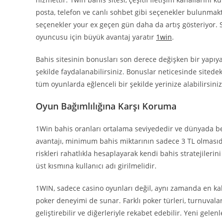
posta, telefon ve canlı sohbet gibi seçenekler bulunma
seçenekler your ex geçen gün daha da artış gösteriyor.
oyuncusu için büyük avantaj yaratır
1win
.
Bahis sitesinin bonusları son derece değişken bir yapıy
şekilde faydalanabilirsiniz. Bonuslar neticesinde sitedek
tüm oyunlarda eğlenceli bir şekilde yerinize alabilirsiniz
Oyun Bağımlılığına Karşı Koruma
1Win bahis oranları ortalama seviyededir ve dünyada bel
avantajı, minimum bahis miktarının sadece 3 TL olmasıdı
riskleri rahatlıkla hesaplayarak kendi bahis stratejileri
üst kısmına kullanıcı adı girilmelidir.
1WIN, sadece casino oyunları değil, aynı zamanda en kali
poker deneyimi de sunar. Farklı poker türleri, turnuvalar
geliştirebilir ve diğerleriyle rekabet edebilir. Yeni gele