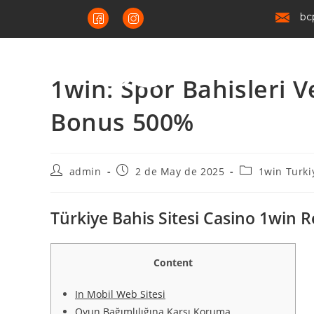
bc
1win: Spor Bahisleri 
Bonus 500%
admin
2 de May de 2025
1win Turki
Türkiye Bahis Sitesi Casino 1win Re
Content
In Mobil Web Sitesi
Oyun Bağımlılığına Karşı Koruma