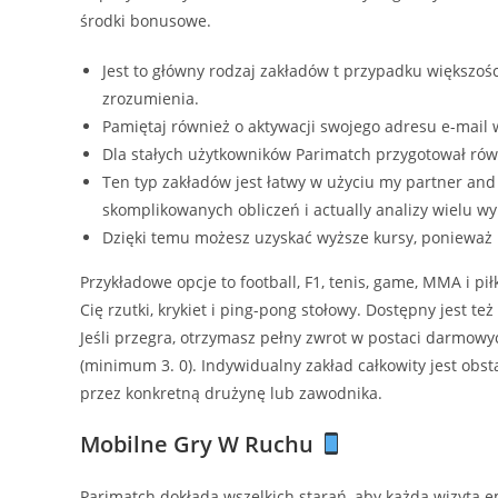
środki bonusowe.
Jest to główny rodzaj zakładów t przypadku większośc
zrozumienia.
Pamiętaj również o aktywacji swojego adresu e-mail
Dla stałych użytkowników Parimatch przygotował rów
Ten typ zakładów jest łatwy w użyciu my partner an
skomplikowanych obliczeń i actually analizy wielu w
Dzięki temu możesz uzyskać wyższe kursy, ponieważ
Przykładowe opcje to football, F1, tenis, game, MMA i pi
Cię rzutki, krykiet i ping-pong stołowy. Dostępny jest 
Jeśli przegra, otrzymasz pełny zwrot w postaci darmow
(minimum 3. 0). Indywidualny zakład całkowity jest ob
przez konkretną drużynę lub zawodnika.
Mobilne Gry W Ruchu
Parimatch dokłada wszelkich starań, aby każda wizyta e