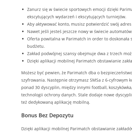
Zanurz się w świecie sportowych emocji dzięki Parim
ekscytujących wydarzeń i ekscytujących turniejów.
Aby aktywować konto, musisz potwierdzić swój adres
Nawet jeśli jesteś jeszcze nowy w świecie automatów
Oferta powitalna w Parimatch in order to doskonała
budżetu.
Zakład podwójnej szansy obejmuje dwa z trzech możl
Dzięki aplikacji mobilnej Parimatch obstawianie zakł
Możesz być pewien, że Parimatch dba o bezpieczeńst
szyfrowania. Następnie otrzymasz SMSa z 6-cyfrowym kod
ponad 30 dyscyplin, między innymi football, koszykówka, 
technologii ochrony danych. Stale dodaje nowe dyscyplin
też dedykowaną aplikację mobilną.
Bonus Bez Depozytu
Dzięki aplikacji mobilnej Parimatch obstawianie zakładó