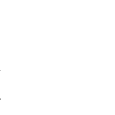
–
l
.
y