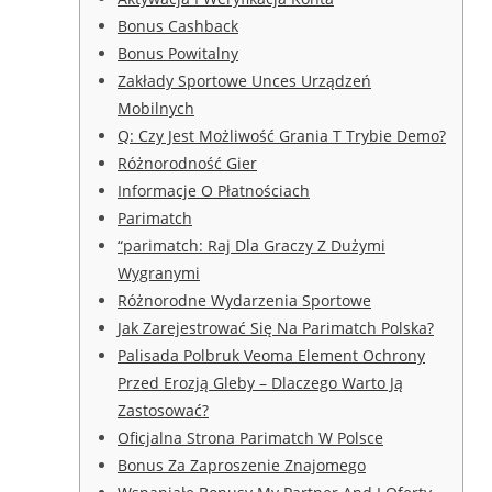
Bonus Cashback
Bonus Powitalny
Zakłady Sportowe Unces Urządzeń
Mobilnych
Q: Czy Jest Możliwość Grania T Trybie Demo?
Różnorodność Gier
Informacje O Płatnościach
Parimatch
“parimatch: Raj Dla Graczy Z Dużymi
Wygranymi
Różnorodne Wydarzenia Sportowe
Jak Zarejestrować Się Na Parimatch Polska?
Palisada Polbruk Veoma Element Ochrony
Przed Erozją Gleby – Dlaczego Warto Ją
Zastosować?
Oficjalna Strona Parimatch W Polsce
Bonus Za Zaproszenie Znajomego