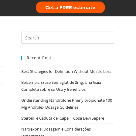
Get a FREE estimate
 Us
Portfolio
Recent Posts
Best Strategies for Definition Without Muscle Loss
Belzempic Ezuse Semaglutide 2mg: Una Guía
Completa sobre su Uso y Beneficios
Understanding Nandrolone Phenylpropionate 100
Mg Androlex Dosage Guidelines
Steroidi e Caduta dei Capelli: Cosa Devi Sapere
Naltrexona: Dosagem e Considerações