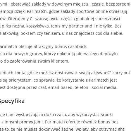
ymi i obstawiać zakłady w dowolnym miejscu i czasie, bezpośredni
emocji dzięki Parimatch, gdzie zakłady sportowe online otwierają
jów. Oferujemy Ci szansę bycia częścią globalnej społeczności
piłka nożna, koszykówka, tenis my partner and i nie tylko. Bez
 siatkówką, boksem czy tenisem, u nas znajdziesz coś dla siebie.
 Parimatch oferuje atrakcyjny bonus cashback.
zja dla nowych graczy, którzy dokonują pierwszego depozytu.
ro do zaoferowania swoim klientom.
wieniach konta, gdzie możesz dostosować swoją aktywność carry out
są priorytetem, co sprawia, że korzystanie z Parimatch jest
st dostępna przez czat, email-based, telefon i social media.
Specyfika
je i am wystarczająco dużo czasu, aby wykorzystać środki
ć z innymi promocjami. Parimatch oferuje również bonus bez
a to, że nie musisz dokonywać żadnej wpłaty, aby otrzymać ght