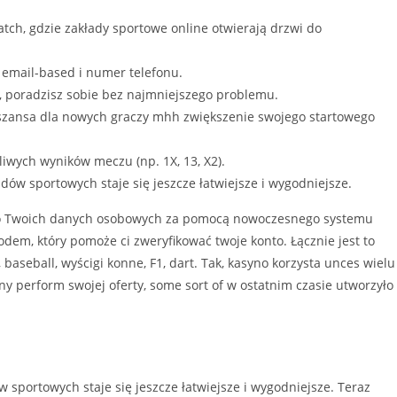
atch, gdzie zakłady sportowe online otwierają drzwi do
 email-based i numer telefonu.
, poradzisz sobie bez najmniejszego problemu.
 szansa dla nowych graczy mhh zwiększenie swojego startowego
iwych wyników meczu (np. 1X, 13, X2).
adów sportowych staje się jeszcze łatwiejsze i wygodniejsze.
wo Twoich danych osobowych za pomocą nowoczesnego systemu
em, który pomoże ci zweryfikować twoje konto. Łącznie jest to
baseball, wyścigi konne, F1, dart. Tak, kasyno korzysta unces wielu
y perform swojej oferty, some sort of w ostatnim czasie utworzyło
w sportowych staje się jeszcze łatwiejsze i wygodniejsze. Teraz