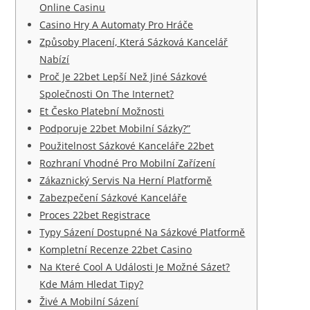
Online Casinu
Casino Hry A Automaty Pro Hráče
Způsoby Placení, Která Sázková Kancelář
Nabízí
Proč Je 22bet Lepší Než Jiné Sázkové
Společnosti On The Internet?
Et Česko Platební Možnosti
Podporuje 22bet Mobilní Sázky?”
Použitelnost Sázkové Kanceláře 22bet
Rozhraní Vhodné Pro Mobilní Zařízení
Zákaznický Servis Na Herní Platformě
Zabezpečení Sázkové Kanceláře
Proces 22bet Registrace
Typy Sázení Dostupné Na Sázkové Platformě
Kompletní Recenze 22bet Casino
Na Které Cool A Události Je Možné Sázet?
Kde Mám Hledat Tipy?
Živé A Mobilní Sázení