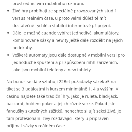
prostřednictvím mobilního rozhraní.
Živé hry probíhají ze speciálně provozovaných studií
versus reálném čase, u proto velmi důležité mít
dostatečně rychlé a stabilní internetové připojení.
Dále je možné cuando vybírat jednotlivé, akumulátory,
kombinované sázky a new ty ještě dále rozdělit na jejich
poddruhy.
Veškeré automaty jsou dále dostupné v mobilní verzi pro
jednoduché spuštění a přizpůsobení mhh zařízeních,
jako jsou mobilní telefony a new tablety.
Na bonus se dále vztahují 22Bet požadavky sázek x5 na
tiket se 3 událostmi h kurzem minimálně 1. 4 a vyšším. V
casinu najdete také tradiční hry, jako je ruleta, blackjack,
baccarat, holdem poker a jejich různé verze. Pokud jste
fanoušky skutečných zážitků, nenechte si ujít sekci Živé. Je
tam profesionální živý rozdávající, který u připraven
přijímat sázky v reálném čase.