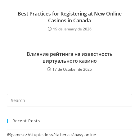
Best Practices for Registering at New Online
Casinos in Canada
19 de January de 2026
Влияние рейтинга на известность
виртуального казино
17 de October de 2025
Recent Posts
69gamescz Vstupte do světa her a zábavy online