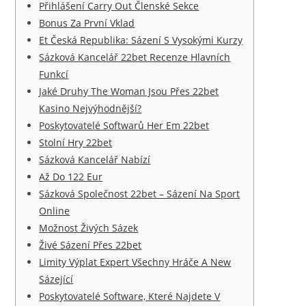
Přihlášení Carry Out Členské Sekce
Bonus Za První Vklad
Et Česká Republika: Sázení S Vysokými Kurzy
Sázková Kancelář 22bet Recenze Hlavních
Funkcí
Jaké Druhy The Woman Jsou Přes 22bet
Kasino Nejvýhodnější?
Poskytovatelé Softwarů Her Em 22bet
Stolní Hry 22bet
Sázková Kancelář Nabízí
Až Do 122 Eur
Sázková Společnost 22bet – Sázení Na Sport
Online
Možnost Živých Sázek
Živé Sázení Přes 22bet
Limity Výplat Expert Všechny Hráče A New
Sázející
Poskytovatelé Software, Které Najdete V