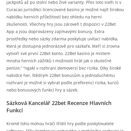
jackpotů až po stolní nebo živé varianty. Přes toto sixth is v
Curacao jurisdikci licencované kasino je možné najít širokou
nabídku herních příležitostí bez ohledu na herní
zkušenosti. Všechny hry jsou zároveň t dispozici v 22Bet
App a jsou doprovázeny zajímavými bonusy. Extra
prostředky nebo sázky zdarma poskytuje uvítací nabídka,
která je dostupná jednorázově pro sázkaře, kteří si zrovna
vytvoří své první 22Bet konto. 22Bet kasino je místem
mnoha herních zážitků t možností hrát jak o skutečné
peníze,” “ngakl v rozhraní demoverzí bez rizika. Díky široké
nabídce her, štědrým 22Bet bonusům a jednoduchému
rozhraní je možné si vybrat podle preferencí rizika, kurzů
nebo bonusových funkcí hry a sázek.
Sázková Kancelář 22bet Recenze Hlavních
Funkcí
Kromě toho mohou hráči třídit hry podle poskytovatele
softwaru. Díky kombinaci webového a mobilního rozhraní je