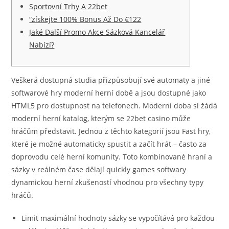
Sportovní Trhy A 22bet
“získejte 100% Bonus Až Do €122
Jaké Další Promo Akce Sázková Kancelář
Nabízí?
Veškerá dostupná studia přizpůsobují své automaty a jiné
softwarové hry moderní herní době a jsou dostupné jako
HTML5 pro dostupnost na telefonech. Moderní doba si žádá
moderní herní katalog, kterým se 22bet casino může
hráčům představit. Jednou z těchto kategorií jsou Fast hry,
které je možné automaticky spustit a začít hrát – často za
doprovodu celé herní komunity. Toto kombinované hraní a
sázky v reálném čase dělají quickly games softwary
dynamickou herní zkušeností vhodnou pro všechny typy
hráčů.
Limit maximální hodnoty sázky se vypočítává pro každou