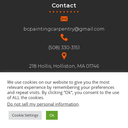
Contact
bcpaintingcarpentry@gmail.com
(508) 330-3151
218 Hollis, Holliston, MA 01746
We use cookies on our website to give you the most
Follow us:
relevant experience by remembering your preferences
and repeat visits. By clicking “Ok”, you consent to the use
of ALL the cookies.
© 2021 BC Painting and Services - All Rights Reserved | Developed by:
Do not sell my personal information
.
Trajetória Do Sucesso
Cookie Settings
Ok
CALL
SCHEDULE