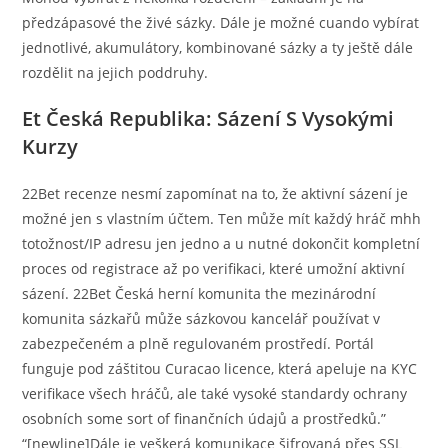
předzápasové the živé sázky. Dále je možné cuando vybírat
jednotlivé, akumulátory, kombinované sázky a ty ještě dále
rozdělit na jejich poddruhy.
Et Česká Republika: Sázení S Vysokými
Kurzy
22Bet recenze nesmí zapomínat na to, že aktivní sázení je
možné jen s vlastním účtem. Ten může mít každý hráč mhh
totožnost/IP adresu jen jedno a u nutné dokončit kompletní
proces od registrace až po verifikaci, které umožní aktivní
sázení. 22Bet Česká herní komunita the mezinárodní
komunita sázkařů může sázkovou kancelář používat v
zabezpečeném a plně regulovaném prostředí. Portál
funguje pod záštitou Curacao licence, která apeluje na KYC
verifikace všech hráčů, ale také vysoké standardy ochrany
osobních some sort of finančních údajů a prostředků.”
“[newline]Dále je veškerá komunikace šifrovaná přes SSL