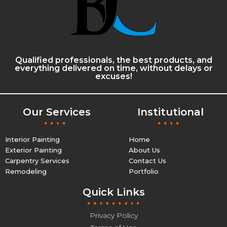
Qualified professionals, the best products, and
everything delivered on time, without delays or
excuses!
Our Services
Institutional
Interior Painting
Home
Exterior Painting
About Us
Carpentry Services
Contact Us
Remodeling
Portfolio
Quick Links
Privacy Policy