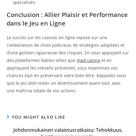
spécialisés.
Conclusion : Allier Plaisir et Performance
dans le Jeu en Ligne
Le succès sur les casinos en ligne repose sur une
combinaison de choix judicieux, de stratégies adaptées et
d’une gestion rigoureuse des risques. En vous appuyant sur
des plateformes fiables telles que
mad casino
et en
appliquant les conseils présentés, vous maximisez vos
chances tout en préservant votre bien-être. Rappelez-vous
que le jeu doit rester un divertissement avant tout, avec
une maîtrise totale de vos actions.
YOU MIGHT ALSO LIKE
Johdonmukainen valaistusratkaisu: Tehokkuus,