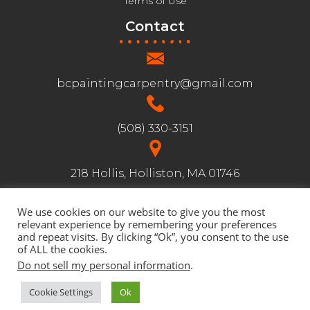
Terms of Use
Contact
bcpaintingcarpentry@gmail.com
(508) 330-3151
218 Hollis, Holliston, MA 01746
We use cookies on our website to give you the most
Follow us:
relevant experience by remembering your preferences
and repeat visits. By clicking “Ok”, you consent to the use
of ALL the cookies.
© 2021 BC Painting and Services - All Rights Reserved | Developed by:
Do not sell my personal information
.
Trajetória Do Sucesso
Cookie Settings
Ok