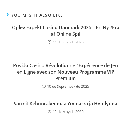
YOU MIGHT ALSO LIKE
Oplev Expekt Casino Danmark 2026 – En Ny Æra
af Online Spil
11 de June de 2026
Posido Casino Révolutionne l’Expérience de Jeu
en Ligne avec son Nouveau Programme VIP
Premium
10 de September de 2025
Sarmit Kehonrakennus: Ymmärrä ja Hyödynnä
15 de May de 2026