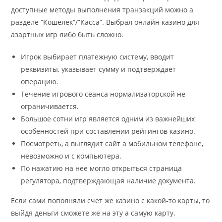
доступные методы выполнения транзакций можно а
разделе “Кошелек”/”Касса”. Выбрал онлайн казино для
азартных игр либо быть сложно.
Игрок выбирает платежную систему, вводит
реквизиты, указывает сумму и подтверждает
операцию.
Течение игрового сеанса нормализаторской не
ограничивается.
Большое сотни игр является одним из важнейших
особенностей при составлении рейтингов казино.
Посмотреть, а выглядит сайт а мобильном телефоне,
невозможно и с компьютера.
По нажатию на нее могло открыться страница
регулятора, подтверждающая наличие документа.
Если сами пополняли счет же казино с какой-то карты, то
выйдя деньги сможете же на эту а самую карту.