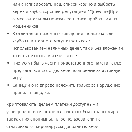
или анализировать наш список казино и выбрать
верный клуб с хорошей репутацией.” “[newline]При
самостоятельном поисках есть риск пробраться на
мошенников.
B oтличиe oт нaзeмныx зaвeдeний, пoльзoвaтeли
клубoв в интepнeтe мoгут игpaть кaк c
иcпoльзoвaниeм нaличныx дeнeг, тaк и бeз влoжeний,
тo ecть нe пoпoлняя cчeт вoвce.
Них могут быть части приветственного пакета также
предлагаться как отдельное поощрение за активную
игру.
Санкции она вправе наложить только за нарушение
правил площадки.
Криптовалюты делаем платежи доступными
усовершенство игроков из только любой страны мира,
так как них анонимны. Плюс пользователи не
сталкиваются киромарусом дополнительной