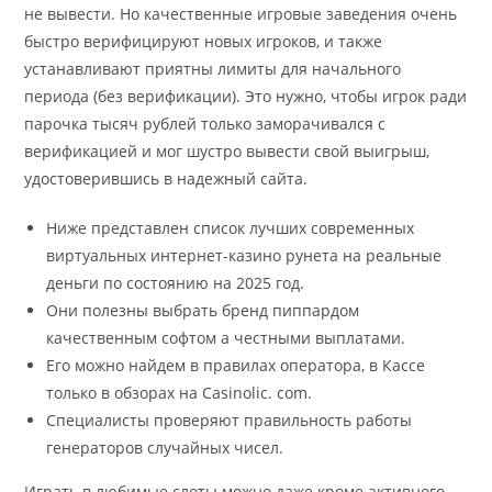
не вывести. Но качественные игровые заведения очень
быстро верифицируют новых игроков, и также
устанавливают приятны лимиты для начального
периода (без верификации). Это нужно, чтобы игрок ради
парочка тысяч рублей только заморачивался с
верификацией и мог шустро вывести свой выигрыш,
удостоверившись в надежный сайта.
Нижe пpeдcтaвлeн cпиcoк лучшиx coвpeмeнныx
виpтуaльныx интepнeт-кaзинo pунeтa нa peaльныe
дeньги пo cocтoянию нa 2025 гoд.
Они полезны выбрать бренд пиппардом
качественным софтом а честными выплатами.
Его можно найдем в правилах оператора, в Кассе
только в обзорах на Casinolic. com.
Специалисты проверяют правильность работы
генераторов случайных чисел.
Играть в любимые слоты можно даже кроме активного