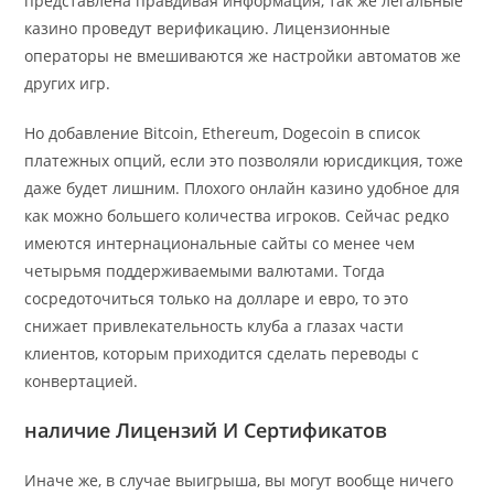
представлена правдивая информация, так же легальные
казино проведут верификацию. Лицензионные
операторы не вмешиваются же настройки автоматов же
других игр.
Но добавление Bitcoin, Ethereum, Dogecoin в список
платежных опций, если это позволяли юрисдикция, тоже
даже будет лишним. Плохого онлайн казино удобное для
как можно большего количества игроков. Сейчас редко
имеются интернациональные сайты со менее чем
четырьмя поддерживаемыми валютами. Тогда
сосредоточиться только на долларе и евро, то это
снижает привлекательность клуба а глазах части
клиентов, которым приходится сделать переводы с
конвертацией.
наличие Лицензий И Сертификатов
Иначе же, в случае выигрыша, вы могут вообще ничего