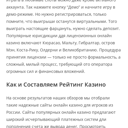
аккаунта. Так нажмите кнопку “Демо” и начните игру в
демо-режиме. Но нужно регистрироваться, только
помните, что выигрыши останутся виртуальными. Того
выиграть настоящие фарцануть, нужно сделать депозит.
Популярные юрисдикции ддя лицензионных онлайн
казино включают Кюрасао, Мальту, Гибралтар, остров
Мэн, Коста-Рику, Олдерни и Великобританию. Процедура
принятия лицензии — только не просто формальность, а
сложный, милый процесс, требующий ото оператора
огромных сил и финансовых вложений.
Как и Составляем Рейтинг Казино
На основе результатов наших обзоров мы отобрали
такие надежные сайты онлайн казино для игроков из
России. Сайты популярных онлайн казино предлагают
широкий исчерпывающий платежных систем дли
пополнения счета же вывода денег. Просмотреть