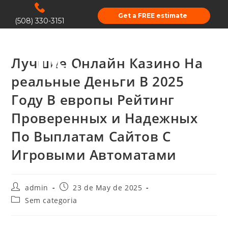
Get a FREE estimate
(508) 330-3151
Лучшие Онлайн Казино На
реальные Деньги В 2025
Году В европы Рейтинг
Проверенных и Надежных
По Выплатам Сайтов С
Игровыми Автоматами
admin
23 de May de 2025
Sem categoria