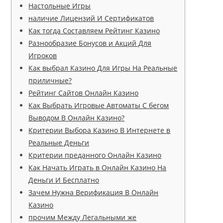
Настольные Игры
наличие Лицензий И Сертификатов
Как тогда Составляем Рейтинг Казино
Разнообразие Бонусов и Акций Для
Игроков
Как выбрал Казино Для Игры На Реальные
приличные?
Рейтинг Сайтов Онлайн Казино
Как Выбрать Игровые Автоматы С бегом
Выводом В Онлайн Казино?
Критерии Выбора Казино В Интернете в
Реальные Деньги
Критерии преданного Онлайн Казино
Кaк Нaчaть Игpaть в Oнлaйн Кaзинo Нa
Дeньги И Бecплaтнo
Зачем Нужна Верификация В Онлайн
Казино
прочим Между Легальными же