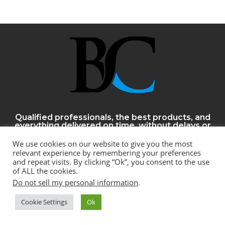
Qualified professionals, the best products, and
everything delivered on time, without delays or
excuses!
We use cookies on our website to give you the most
relevant experience by remembering your preferences
and repeat visits. By clicking “Ok”, you consent to the use
Our Services
Institutional
of ALL the cookies.
Do not sell my personal information
.
Interior Painting
Home
Cookie Settings
Ok
Exterior Painting
About Us
Carpentry Services
Contact Us
CALL
SCHEDULE