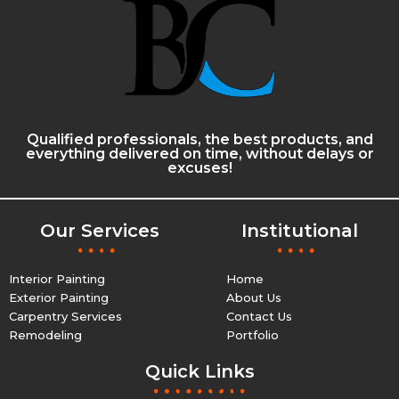
Qualified professionals, the best products, and
everything delivered on time, without delays or
excuses!
Our Services
Institutional
Interior Painting
Home
Exterior Painting
About Us
Carpentry Services
Contact Us
Remodeling
Portfolio
Quick Links