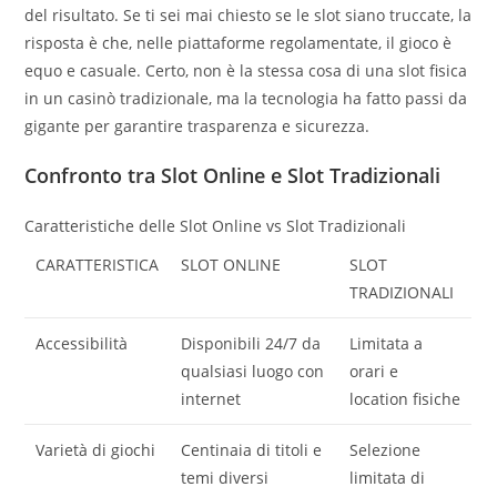
del risultato. Se ti sei mai chiesto se le slot siano truccate, la
risposta è che, nelle piattaforme regolamentate, il gioco è
equo e casuale. Certo, non è la stessa cosa di una slot fisica
in un casinò tradizionale, ma la tecnologia ha fatto passi da
gigante per garantire trasparenza e sicurezza.
Confronto tra Slot Online e Slot Tradizionali
Caratteristiche delle Slot Online vs Slot Tradizionali
CARATTERISTICA
SLOT ONLINE
SLOT
TRADIZIONALI
Accessibilità
Disponibili 24/7 da
Limitata a
qualsiasi luogo con
orari e
internet
location fisiche
Varietà di giochi
Centinaia di titoli e
Selezione
temi diversi
limitata di