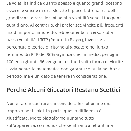
La volatilità indica quanto spesso e quanto grandi possono
essere le vincite in una slot. Se ti piace l’adrenalina delle
grandi vincite rare, le slot ad alta volatilità sono il tuo pane
quotidiano. Al contrario, chi preferisce vincite più frequenti
ma di importo minore dovrebbe orientarsi verso slot a
bassa volatilità. L’RTP (Return to Player), invece, è la
percentuale teorica di ritorno al giocatore nel lungo
termine. Un RTP del 96% significa che, in media, per ogni
100 euro giocati, 96 vengono restituiti sotto forma di vincite.
Ovviamente, la matematica non garantisce nulla nel breve
periodo, ma è un dato da tenere in considerazione.
Perché Alcuni Giocatori Restano Scettici
Non è raro incontrare chi considera le slot online una
trappola per i soldi. In parte, questa diffidenza è
giustificata. Molte piattaforme puntano tutto
sull’apparenza, con bonus che sembrano allettanti ma