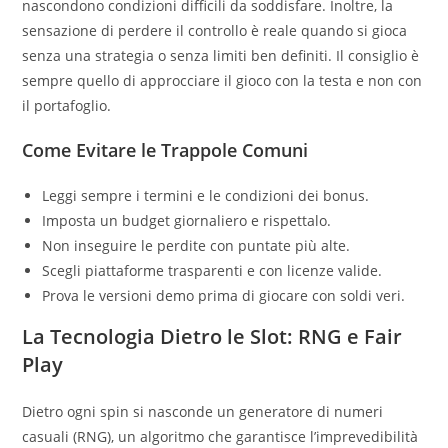
nascondono condizioni difficili da soddisfare. Inoltre, la
sensazione di perdere il controllo è reale quando si gioca
senza una strategia o senza limiti ben definiti. Il consiglio è
sempre quello di approcciare il gioco con la testa e non con
il portafoglio.
Come Evitare le Trappole Comuni
Leggi sempre i termini e le condizioni dei bonus.
Imposta un budget giornaliero e rispettalo.
Non inseguire le perdite con puntate più alte.
Scegli piattaforme trasparenti e con licenze valide.
Prova le versioni demo prima di giocare con soldi veri.
La Tecnologia Dietro le Slot: RNG e Fair
Play
Dietro ogni spin si nasconde un generatore di numeri
casuali (RNG), un algoritmo che garantisce l’imprevedibilità