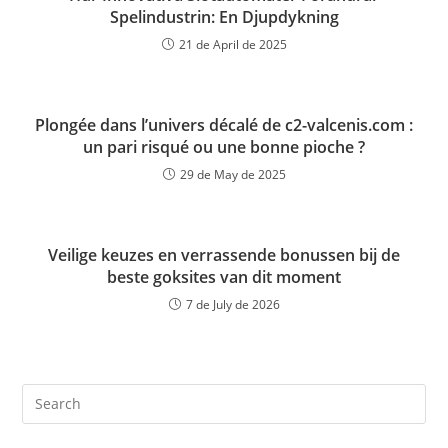
Spelindustrin: En Djupdykning
21 de April de 2025
Plongée dans l’univers décalé de c2-valcenis.com :
un pari risqué ou une bonne pioche ?
29 de May de 2025
Veilige keuzes en verrassende bonussen bij de
beste goksites van dit moment
7 de July de 2026