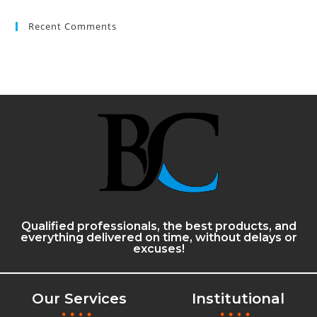
Recent Comments
Qualified professionals, the best products, and
everything delivered on time, without delays or
excuses!
Our Services
Institutional