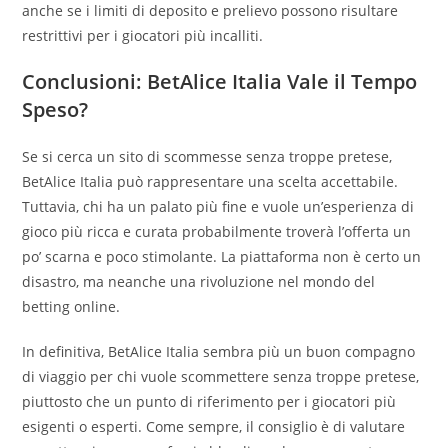
anche se i limiti di deposito e prelievo possono risultare
restrittivi per i giocatori più incalliti.
Conclusioni: BetAlice Italia Vale il Tempo
Speso?
Se si cerca un sito di scommesse senza troppe pretese,
BetAlice Italia può rappresentare una scelta accettabile.
Tuttavia, chi ha un palato più fine e vuole un’esperienza di
gioco più ricca e curata probabilmente troverà l’offerta un
po’ scarna e poco stimolante. La piattaforma non è certo un
disastro, ma neanche una rivoluzione nel mondo del
betting online.
In definitiva, BetAlice Italia sembra più un buon compagno
di viaggio per chi vuole scommettere senza troppe pretese,
piuttosto che un punto di riferimento per i giocatori più
esigenti o esperti. Come sempre, il consiglio è di valutare