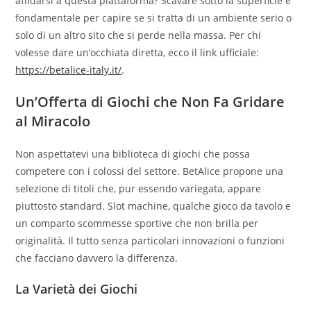
affidarsi a questa piattaforma? Scavare sotto la superficie è
fondamentale per capire se si tratta di un ambiente serio o
solo di un altro sito che si perde nella massa. Per chi
volesse dare un’occhiata diretta, ecco il link ufficiale:
https://betalice-italy.it/
.
Un’Offerta di Giochi che Non Fa Gridare
al Miracolo
Non aspettatevi una biblioteca di giochi che possa
competere con i colossi del settore. BetAlice propone una
selezione di titoli che, pur essendo variegata, appare
piuttosto standard. Slot machine, qualche gioco da tavolo e
un comparto scommesse sportive che non brilla per
originalità. Il tutto senza particolari innovazioni o funzioni
che facciano davvero la differenza.
La Varietà dei Giochi