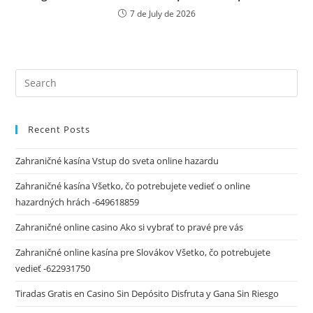
7 de July de 2026
Recent Posts
Zahraničné kasína Vstup do sveta online hazardu
Zahraničné kasína Všetko, čo potrebujete vedieť o online
hazardných hrách -649618859
Zahraničné online casino Ako si vybrať to pravé pre vás
Zahraničné online kasína pre Slovákov Všetko, čo potrebujete
vedieť -622931750
Tiradas Gratis en Casino Sin Depósito Disfruta y Gana Sin Riesgo