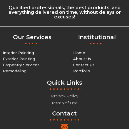
Qualified professionals, the best products, and
everything delivered on time, without delays or
excuses!
Our Services
Institutional
Interior Painting
Home
Exterior Painting
About Us
Carpentry Services
Contact Us
Remodeling
Portfolio
Quick Links
Privacy Policy
Terms of Use
Contact