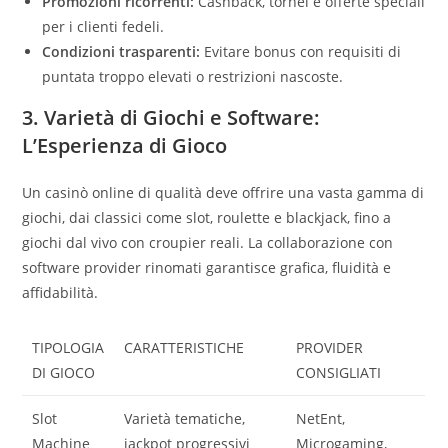
Promozioni ricorrenti:
Cashback, tornei e offerte speciali
per i clienti fedeli.
Condizioni trasparenti:
Evitare bonus con requisiti di
puntata troppo elevati o restrizioni nascoste.
3. Varietà di Giochi e Software:
L’Esperienza di Gioco
Un casinò online di qualità deve offrire una vasta gamma di
giochi, dai classici come slot, roulette e blackjack, fino a
giochi dal vivo con croupier reali. La collaborazione con
software provider rinomati garantisce grafica, fluidità e
affidabilità.
TIPOLOGIA
CARATTERISTICHE
PROVIDER
DI GIOCO
CONSIGLIATI
Slot
Varietà tematiche,
NetEnt,
Machine
jackpot progressivi
Microgaming,