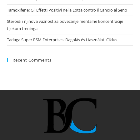
Tamoxifene: Gli Effetti Positivi nella Lotta contro il Cancro al Seno
Steroidi i njihova važnost za povećanje mentalne koncentracije
tijekom treninga
Tadaga Super RSM Enterprises: Dagolás és Használati Ciklus
Recent Comments