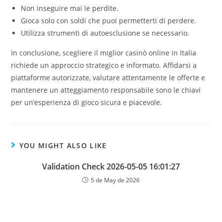
Non inseguire mai le perdite.
Gioca solo con soldi che puoi permetterti di perdere.
Utilizza strumenti di autoesclusione se necessario.
In conclusione, scegliere il miglior casinò online in Italia
richiede un approccio strategico e informato. Affidarsi a
piattaforme autorizzate, valutare attentamente le offerte e
mantenere un atteggiamento responsabile sono le chiavi
per un’esperienza di gioco sicura e piacevole.
YOU MIGHT ALSO LIKE
Validation Check 2026-05-05 16:01:27
5 de May de 2026