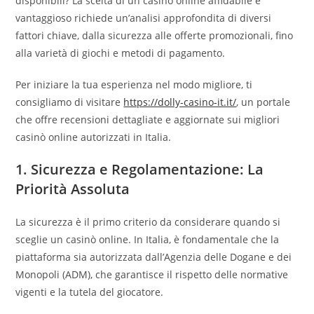
disponibili? La scelta di un casinò online affidabile e
vantaggioso richiede un’analisi approfondita di diversi
fattori chiave, dalla sicurezza alle offerte promozionali, fino
alla varietà di giochi e metodi di pagamento.
Per iniziare la tua esperienza nel modo migliore, ti
consigliamo di visitare
https://dolly-casino-it.it/
, un portale
che offre recensioni dettagliate e aggiornate sui migliori
casinò online autorizzati in Italia.
1. Sicurezza e Regolamentazione: La
Priorità Assoluta
La sicurezza è il primo criterio da considerare quando si
sceglie un casinò online. In Italia, è fondamentale che la
piattaforma sia autorizzata dall’Agenzia delle Dogane e dei
Monopoli (ADM), che garantisce il rispetto delle normative
vigenti e la tutela del giocatore.