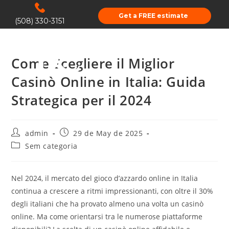
Get a FREE estimate
(508) 330-3151
Come Scegliere il Miglior
Casinò Online in Italia: Guida
Strategica per il 2024
admin
29 de May de 2025
Sem categoria
Nel 2024, il mercato del gioco d’azzardo online in Italia
continua a crescere a ritmi impressionanti, con oltre il 30%
degli italiani che ha provato almeno una volta un casinò
online. Ma come orientarsi tra le numerose piattaforme