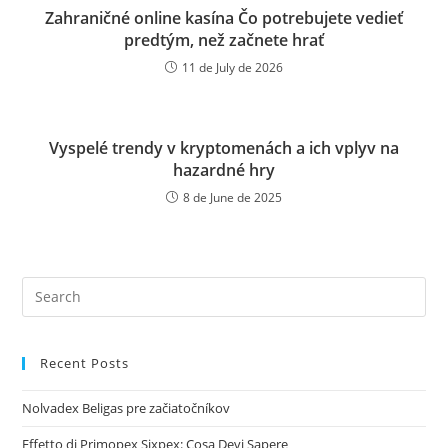
Zahraničné online kasína Čo potrebujete vedieť
predtým, než začnete hrať
11 de July de 2026
Vyspelé trendy v kryptomenách a ich vplyv na
hazardné hry
8 de June de 2025
Recent Posts
Nolvadex Beligas pre začiatočníkov
Effetto di Primopex Sixpex: Cosa Devi Sapere