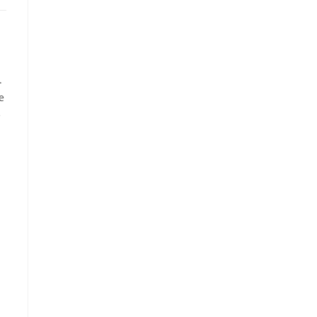
.
e
e