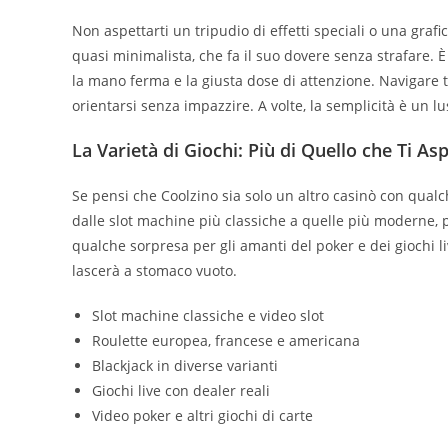
Non aspettarti un tripudio di effetti speciali o una grafic
quasi minimalista, che fa il suo dovere senza strafare. È
la mano ferma e la giusta dose di attenzione. Navigare 
orientarsi senza impazzire. A volte, la semplicità è un l
La Varietà di Giochi: Più di Quello che Ti Asp
Se pensi che Coolzino sia solo un altro casinò con qualche
dalle slot machine più classiche a quelle più moderne, p
qualche sorpresa per gli amanti del poker e dei giochi li
lascerà a stomaco vuoto.
Slot machine classiche e video slot
Roulette europea, francese e americana
Blackjack in diverse varianti
Giochi live con dealer reali
Video poker e altri giochi di carte