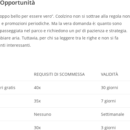
 Opportunità
oppo bello per essere vero”. Coolzino non si sottrae alla regola non
atis e promozioni periodiche. Ma la vera domanda è: quanto sono
asseggiata nel parco e richiedono un po’ di pazienza e strategia.
biare aria. Tuttavia, per chi sa leggere tra le righe e non si fa
nti interessanti.
REQUISITI DI SCOMMESSA
VALIDITÀ
ri gratis
40x
30 giorni
35x
7 giorni
Nessuno
Settimanale
30x
3 giorni