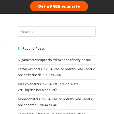
Get a FREE estimate
 Us
Portfolio
Recent Posts
69gamescz Vstupte do světa her a zábavy online
a
Kartackasinocz CZ 2026 Vše, co potřebujete vědět o
online kasinech -1987283296
Magicplanetcz CZ 2026 Vstupte do světa
vzrušujících her a bonusů!
Monacobetcz CZ 2026 Vše, co potřebujete vědět o
online sázení -2014428046