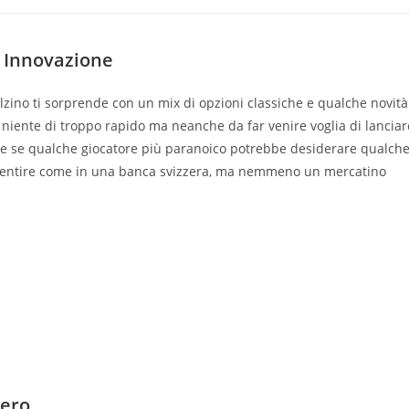
e Innovazione
oolzino ti sorprende con un mix di opzioni classiche e qualche novità
a, niente di troppo rapido ma neanche da far venire voglia di lanciar
nche se qualche giocatore più paranoico potrebbe desiderare qualch
fa sentire come in una banca svizzera, ma nemmeno un mercatino
vero