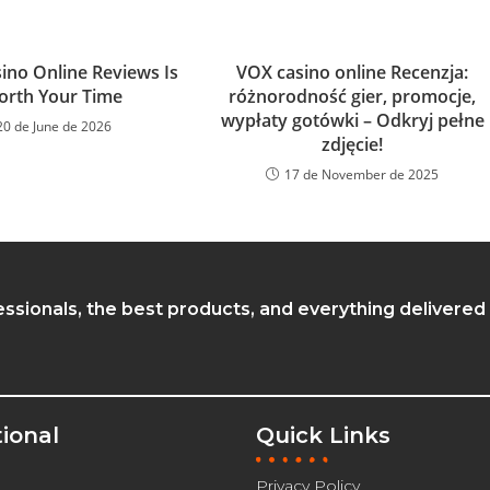
sino Online Reviews Is
VOX casino online Recenzja:
Worth Your Time
różnorodność gier, promocje,
wypłaty gotówki – Odkryj pełne
20 de June de 2026
zdjęcie!
17 de November de 2025
essionals, the best products, and everything delivered
tional
Quick Links
Privacy Policy