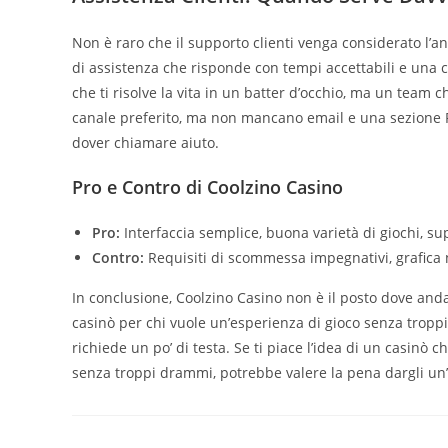
Non è raro che il supporto clienti venga considerato l’ane
di assistenza che risponde con tempi accettabili e una 
che ti risolve la vita in un batter d’occhio, ma un team che
canale preferito, ma non mancano email e una sezione 
dover chiamare aiuto.
Pro e Contro di Coolzino Casino
Pro:
Interfaccia semplice, buona varietà di giochi, sup
Contro:
Requisiti di scommessa impegnativi, grafica 
In conclusione, Coolzino Casino non è il posto dove anda
casinò per chi vuole un’esperienza di gioco senza troppi
richiede un po’ di testa. Se ti piace l’idea di un casinò 
senza troppi drammi, potrebbe valere la pena dargli un’