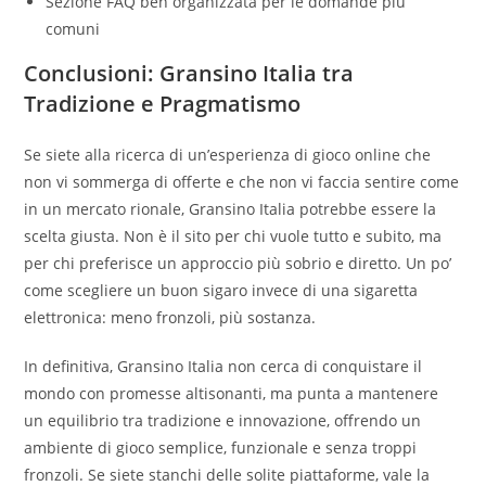
Sezione FAQ ben organizzata per le domande più
comuni
Conclusioni: Gransino Italia tra
Tradizione e Pragmatismo
Se siete alla ricerca di un’esperienza di gioco online che
non vi sommerga di offerte e che non vi faccia sentire come
in un mercato rionale, Gransino Italia potrebbe essere la
scelta giusta. Non è il sito per chi vuole tutto e subito, ma
per chi preferisce un approccio più sobrio e diretto. Un po’
come scegliere un buon sigaro invece di una sigaretta
elettronica: meno fronzoli, più sostanza.
In definitiva, Gransino Italia non cerca di conquistare il
mondo con promesse altisonanti, ma punta a mantenere
un equilibrio tra tradizione e innovazione, offrendo un
ambiente di gioco semplice, funzionale e senza troppi
fronzoli. Se siete stanchi delle solite piattaforme, vale la