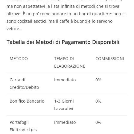
ma non aspettatevi la lista infinita di metodi che si trova
altrove. È un po’ come andare in un bar di quartiere: non ci
sono cocktail esotici, ma il caffè è buono e lo servono
veloce.
Tabella dei Metodi di Pagamento Disponibili
METODO
TEMPO DI
COMMISSIONI
ELABORAZIONE
Carta di
Immediato
0%
Credito/Debito
Bonifico Bancario
1-3 Giorni
0%
Lavorativi
Portafogli
Immediato
0%
Elettronici (es.