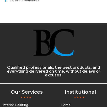
Qualified professionals, the best products, and
everything delivered on time, without delays or
excuses!
Our Services
Institutional
Interior Painting
Home