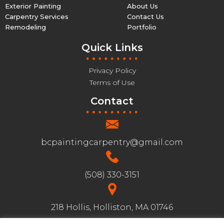
Exterior Painting
About Us
Carpentry Services
Contact Us
Remodeling
Portfolio
Quick Links
Privacy Policy
Terms of Use
Contact
bcpaintingcarpentry@gmail.com
(508) 330-3151
218 Hollis, Holliston, MA 01746