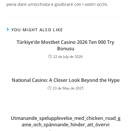
pena dare un’occhiata e giudicare con i vostri occhi.
YOU MIGHT ALSO LIKE
Türkiye’de Mostbet Casino 2026 Ten 000 Try
Bonusu
22 de July de 2026
National Casino: A Closer Look Beyond the Hype
23 de May de 2025
Utmanande_spelupplevelse_med_chicken_road_g
ame_och_spännande_hinder_att_övervi