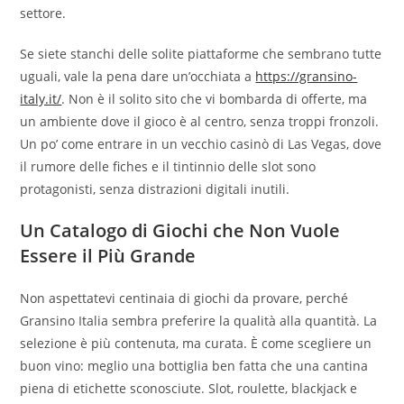
settore.
Se siete stanchi delle solite piattaforme che sembrano tutte
uguali, vale la pena dare un’occhiata a
https://gransino-
italy.it/
. Non è il solito sito che vi bombarda di offerte, ma
un ambiente dove il gioco è al centro, senza troppi fronzoli.
Un po’ come entrare in un vecchio casinò di Las Vegas, dove
il rumore delle fiches e il tintinnio delle slot sono
protagonisti, senza distrazioni digitali inutili.
Un Catalogo di Giochi che Non Vuole
Essere il Più Grande
Non aspettatevi centinaia di giochi da provare, perché
Gransino Italia sembra preferire la qualità alla quantità. La
selezione è più contenuta, ma curata. È come scegliere un
buon vino: meglio una bottiglia ben fatta che una cantina
piena di etichette sconosciute. Slot, roulette, blackjack e