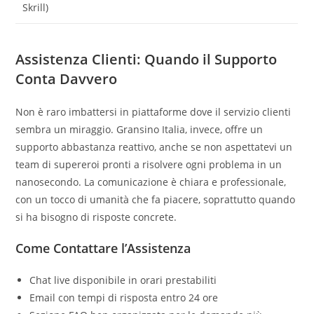
Skrill)
Assistenza Clienti: Quando il Supporto
Conta Davvero
Non è raro imbattersi in piattaforme dove il servizio clienti
sembra un miraggio. Gransino Italia, invece, offre un
supporto abbastanza reattivo, anche se non aspettatevi un
team di supereroi pronti a risolvere ogni problema in un
nanosecondo. La comunicazione è chiara e professionale,
con un tocco di umanità che fa piacere, soprattutto quando
si ha bisogno di risposte concrete.
Come Contattare l’Assistenza
Chat live disponibile in orari prestabiliti
Email con tempi di risposta entro 24 ore