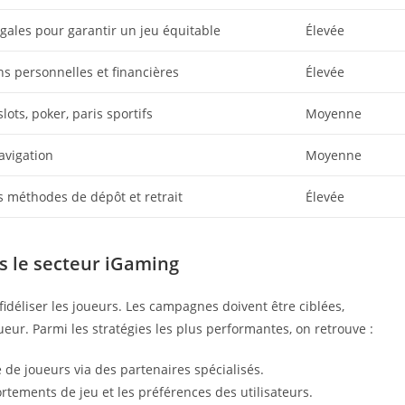
gales pour garantir un jeu équitable
Élevée
ns personnelles et financières
Élevée
slots, poker, paris sportifs
Moyenne
avigation
Moyenne
es méthodes de dépôt et retrait
Élevée
ns le secteur iGaming
 fidéliser les joueurs. Les campagnes doivent être ciblées,
ueur. Parmi les stratégies les plus performantes, on retrouve :
se de joueurs via des partenaires spécialisés.
tements de jeu et les préférences des utilisateurs.