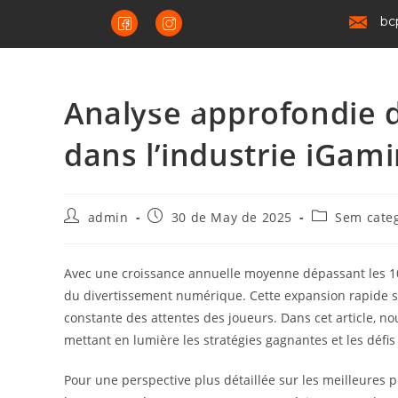
bc
Analyse approfondie d
dans l’industrie iGam
admin
30 de May de 2025
Sem cate
Avec une croissance annuelle moyenne dépassant les 10
du divertissement numérique. Cette expansion rapide s
constante des attentes des joueurs. Dans cet article, n
mettant en lumière les stratégies gagnantes et les défis 
Pour une perspective plus détaillée sur les meilleures 