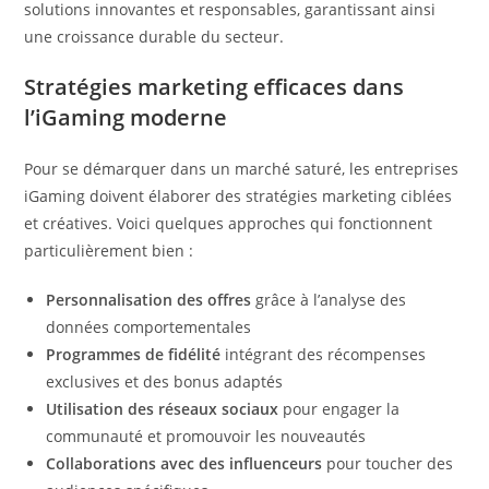
solutions innovantes et responsables, garantissant ainsi
une croissance durable du secteur.
Stratégies marketing efficaces dans
l’iGaming moderne
Pour se démarquer dans un marché saturé, les entreprises
iGaming doivent élaborer des stratégies marketing ciblées
et créatives. Voici quelques approches qui fonctionnent
particulièrement bien :
Personnalisation des offres
grâce à l’analyse des
données comportementales
Programmes de fidélité
intégrant des récompenses
exclusives et des bonus adaptés
Utilisation des réseaux sociaux
pour engager la
communauté et promouvoir les nouveautés
Collaborations avec des influenceurs
pour toucher des