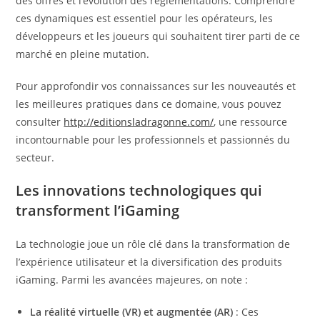
des offres et l’évolution des réglementations. Comprendre
ces dynamiques est essentiel pour les opérateurs, les
développeurs et les joueurs qui souhaitent tirer parti de ce
marché en pleine mutation.
Pour approfondir vos connaissances sur les nouveautés et
les meilleures pratiques dans ce domaine, vous pouvez
consulter
http://editionsladragonne.com/
, une ressource
incontournable pour les professionnels et passionnés du
secteur.
Les innovations technologiques qui
transforment l’iGaming
La technologie joue un rôle clé dans la transformation de
l’expérience utilisateur et la diversification des produits
iGaming. Parmi les avancées majeures, on note :
La réalité virtuelle (VR) et augmentée (AR)
: Ces