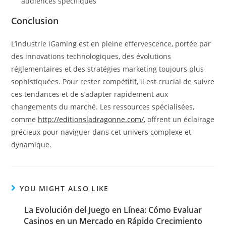
audiences spécifiques
Conclusion
L’industrie iGaming est en pleine effervescence, portée par
des innovations technologiques, des évolutions
réglementaires et des stratégies marketing toujours plus
sophistiquées. Pour rester compétitif, il est crucial de suivre
ces tendances et de s’adapter rapidement aux
changements du marché. Les ressources spécialisées,
comme
http://editionsladragonne.com/
, offrent un éclairage
précieux pour naviguer dans cet univers complexe et
dynamique.
YOU MIGHT ALSO LIKE
La Evolución del Juego en Línea: Cómo Evaluar
Casinos en un Mercado en Rápido Crecimiento