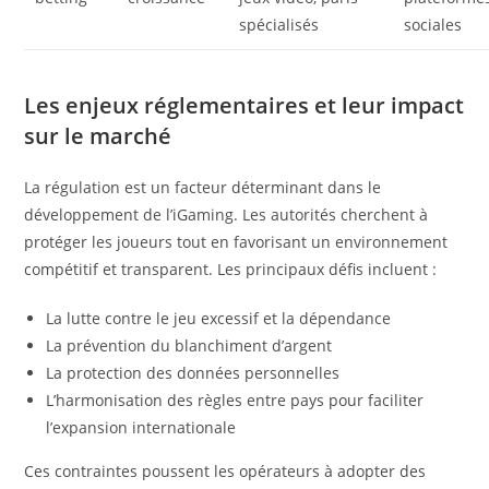
spécialisés
sociales
Les enjeux réglementaires et leur impact
sur le marché
La régulation est un facteur déterminant dans le
développement de l’iGaming. Les autorités cherchent à
protéger les joueurs tout en favorisant un environnement
compétitif et transparent. Les principaux défis incluent :
La lutte contre le jeu excessif et la dépendance
La prévention du blanchiment d’argent
La protection des données personnelles
L’harmonisation des règles entre pays pour faciliter
l’expansion internationale
Ces contraintes poussent les opérateurs à adopter des