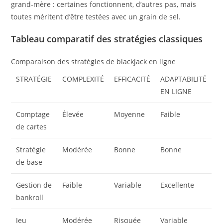
grand-mère : certaines fonctionnent, d’autres pas, mais
toutes méritent d’être testées avec un grain de sel.
Tableau comparatif des stratégies classiques
Comparaison des stratégies de blackjack en ligne
STRATÉGIE
COMPLEXITÉ
EFFICACITÉ
ADAPTABILITÉ
EN LIGNE
Comptage
Élevée
Moyenne
Faible
de cartes
Stratégie
Modérée
Bonne
Bonne
de base
Gestion de
Faible
Variable
Excellente
bankroll
Jeu
Modérée
Risquée
Variable