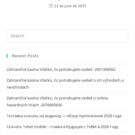
22 de June de 2025
Recent Posts
Zahraničné kasína Všetko, čo potrebujete vedieť -2051394562
Zahraničné kasína Všetko, čo potrebujete vedieť o ich výhodách a
nevýhodách
Zahraničné kasína Všetko, čo potrebujete vedieť o online
hazardných hrách -2076905656
1хставка скачать на андроид — обзор приложения 2026 года
Скачать 1xbet mobile – ставка в будущее с 1xBet в 2026 году