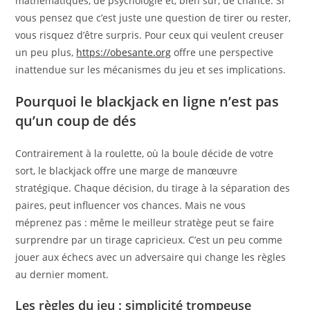
mathématiques, de psychologie et, bien sûr, de chance. Si
vous pensez que c’est juste une question de tirer ou rester,
vous risquez d’être surpris. Pour ceux qui veulent creuser
un peu plus,
https://obesante.org
offre une perspective
inattendue sur les mécanismes du jeu et ses implications.
Pourquoi le blackjack en ligne n’est pas
qu’un coup de dés
Contrairement à la roulette, où la boule décide de votre
sort, le blackjack offre une marge de manœuvre
stratégique. Chaque décision, du tirage à la séparation des
paires, peut influencer vos chances. Mais ne vous
méprenez pas : même le meilleur stratège peut se faire
surprendre par un tirage capricieux. C’est un peu comme
jouer aux échecs avec un adversaire qui change les règles
au dernier moment.
Les règles du jeu : simplicité trompeuse