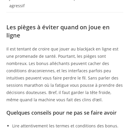
agressif
Les pièges à éviter quand on joue en
ligne
Il est tentant de croire que jouer au blackjack en ligne est
une promenade de santé. Pourtant, les pièges sont
nombreux. Les bonus alléchants peuvent cacher des
conditions draconiennes, et les interfaces parfois peu
intuitives peuvent vous faire perdre le fil. Sans parler des
sessions marathon où la fatigue vous pousse à prendre des
décisions douteuses. Bref, il faut garder la tête froide,
même quand la machine vous fait des clins d’œil.
Quelques conseils pour ne pas se faire avoir
Lire attentivement les termes et conditions des bonus.