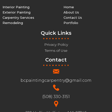
Interior Painting
Home
Exterior Painting
About Us
Carpentry Services
Contact Us
Remodeling
Portfolio
Quick Links
Privacy Policy
Terms of Use
Contact
bcpaintingcarpentry@gmail.com
(508) 330-3151