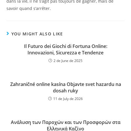
dans la vie, il ne s’agit pas toujours de gagner, mais de
savoir quand s’arrêter.
YOU MIGHT ALSO LIKE
Il Futuro dei Giochi di Fortuna Online:
Innovazioni, Sicurezza e Tendenze
2 de June de 2025
Zahraničné online kasína Objavte svet hazardu na
dosah ruky
11 de July de 2026
Ανάλυση των Παροχών και των Προσφορών στα
Ελληνικά Καζίνο