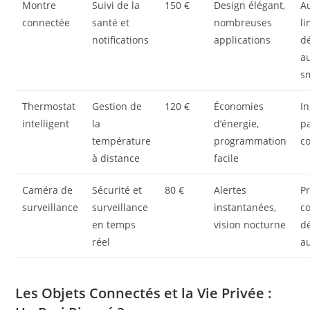
Montre
Suivi de la
150 €
Design élégant,
A
connectée
santé et
nombreuses
li
notifications
applications
d
a
s
Thermostat
Gestion de
120 €
Économies
In
intelligent
la
d’énergie,
pa
température
programmation
c
à distance
facile
Caméra de
Sécurité et
80 €
Alertes
P
surveillance
surveillance
instantanées,
co
en temps
vision nocturne
d
réel
a
Les Objets Connectés et la Vie Privée :