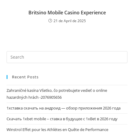
Britsino Mobile Casino Experience
21 de April de 2025
Recent Posts
Zahraničné kasína Všetko, čo potrebujete vedieť o online
hazardných hrách -2076905656
1хставка скачать на андроид — обзор приложения 2026 года
Скачать 1xbet mobile – ставка в будущее с 1xBet в 2026 году
Winstrol Effet pour les Athlètes en Quête de Performance