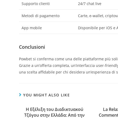
Supporto clienti
24/7 chat live
Metodi di pagamento
Carte, e-wallet, criptov
App mobile
Disponibile per iOS e 
Conclusioni
Powbet si conferma come una delle piattaforme più soli
Grazie a un’offerta completa, un’interfaccia user-friend
una scelta affidabile per chi desidera un’esperienza d
YOU MIGHT ALSO LIKE
Η Εξέλιξη του Διαδικτυακού
La Rela
Τζόγου στην Ελλάδα: Από την
Comment 