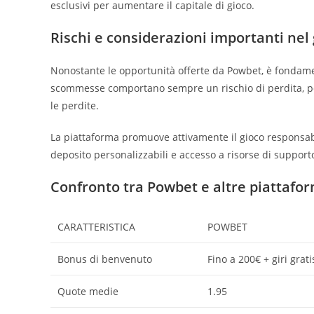
esclusivi per aumentare il capitale di gioco.
Rischi e considerazioni importanti nel
Nonostante le opportunità offerte da Powbet, è fondame
scommesse comportano sempre un rischio di perdita, pert
le perdite.
La piattaforma promuove attivamente il gioco responsabi
deposito personalizzabili e accesso a risorse di suppor
Confronto tra Powbet e altre piattafo
CARATTERISTICA
POWBET
Bonus di benvenuto
Fino a 200€ + giri grati
Quote medie
1.95