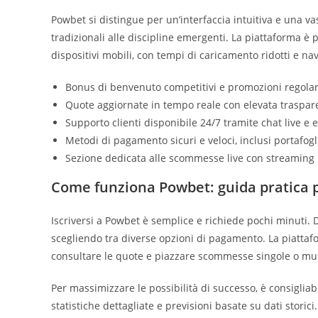
Powbet si distingue per un’interfaccia intuitiva e una 
tradizionali alle discipline emergenti. La piattaforma è
dispositivi mobili, con tempi di caricamento ridotti e na
Bonus di benvenuto competitivi e promozioni regolar
Quote aggiornate in tempo reale con elevata traspa
Supporto clienti disponibile 24/7 tramite chat live e 
Metodi di pagamento sicuri e veloci, inclusi portafogl
Sezione dedicata alle scommesse live con streaming 
Come funziona Powbet: guida pratica 
Iscriversi a Powbet è semplice e richiede pochi minuti. D
scegliendo tra diverse opzioni di pagamento. La piattafor
consultare le quote e piazzare scommesse singole o mul
Per massimizzare le possibilità di successo, è consigliabi
statistiche dettagliate e previsioni basate su dati storic