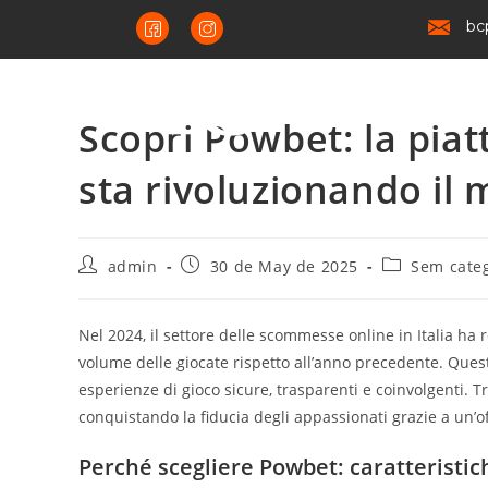
bc
Scopri Powbet: la pi
sta rivoluzionando il 
admin
30 de May de 2025
Sem cate
Nel 2024, il settore delle scommesse online in Italia ha
volume delle giocate rispetto all’anno precedente. Ques
esperienze di gioco sicure, trasparenti e coinvolgenti. T
conquistando la fiducia degli appassionati grazie a un’o
Perché scegliere Powbet: caratteristic