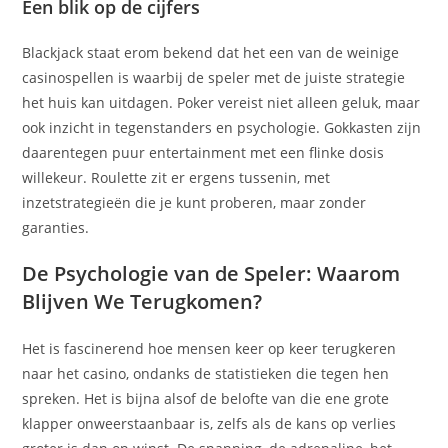
Een blik op de cijfers
Blackjack staat erom bekend dat het een van de weinige
casinospellen is waarbij de speler met de juiste strategie
het huis kan uitdagen. Poker vereist niet alleen geluk, maar
ook inzicht in tegenstanders en psychologie. Gokkasten zijn
daarentegen puur entertainment met een flinke dosis
willekeur. Roulette zit er ergens tussenin, met
inzetstrategieën die je kunt proberen, maar zonder
garanties.
De Psychologie van de Speler: Waarom
Blijven We Terugkomen?
Het is fascinerend hoe mensen keer op keer terugkeren
naar het casino, ondanks de statistieken die tegen hen
spreken. Het is bijna alsof de belofte van die ene grote
klapper onweerstaanbaar is, zelfs als de kans op verlies