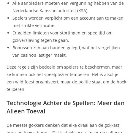
Alle aanbieders moeten een vergunning hebben van de
Nederlandse Kansspelautoriteit (KSA).
Spelers worden verplicht om een account aan te maken
met strikte verificatie.
Er gelden limieten voor stortingen en speeltijd om
gokverslaving tegen te gaan.
Bonussen zijn aan banden gelegd, wat het vergelijken
van casino’s lastiger maakt.
Deze regels zijn bedoeld om spelers te beschermen, maar
ze kunnen ook het speelplezier temperen. Het is alsof je
een wild feest organiseert, maar de politie staat om de hoek
te loeren.
Technologie Achter de Spellen: Meer dan
Alleen Toeval
De meeste gokkers denken dat elke draai aan de gokkast
puur op toeval berust. Dat is deels waar, maar de software