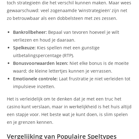
toch strategieën die het verschil kunnen maken. Maar wees
gewaarschuwd: veel zogenaamde ‘winstrategieën’ zijn net
zo betrouwbaar als een dobbelsteen met zes zessen.
Bankrollbeheer:
Bepaal van tevoren hoeveel je wilt
verliezen en houd je daaraan.
Spelkeuze:
Kies spellen met een gunstige
uitbetalingspercentage (RTP).
Bonusvoorwaarden lezen:
Niet elke bonus is de moeite
waard; de kleine lettertjes kunnen je verrassen.
Emotionele controle:
Laat frustratie je niet verleiden tot
impulsieve inzetten.
Het is verleidelijk om te denken dat je met een truc het
casino kunt verslaan, maar in werkelijkheid is het huis altijd
een stapje voor. Het beste wat je kunt doen, is slim spelen
en je grenzen kennen.
Vergelijking van Populaire Speltypes