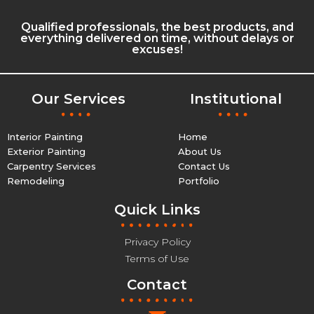
Qualified professionals, the best products, and
everything delivered on time, without delays or
excuses!
Our Services
Institutional
Interior Painting
Home
Exterior Painting
About Us
Carpentry Services
Contact Us
Remodeling
Portfolio
Quick Links
Privacy Policy
Terms of Use
Contact