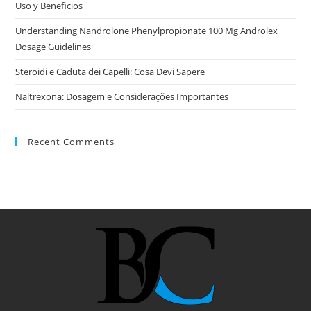
Uso y Beneficios
Understanding Nandrolone Phenylpropionate 100 Mg Androlex
Dosage Guidelines
Steroidi e Caduta dei Capelli: Cosa Devi Sapere
Naltrexona: Dosagem e Considerações Importantes
Recent Comments