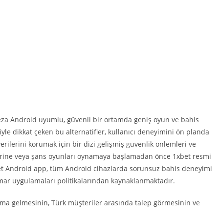
ieza Android uyumlu, güvenli bir ortamda geniş oyun ve bahis
riyle dikkat çeken bu alternatifler, kullanıcı deneyimini ön planda
verilerini korumak için bir dizi gelişmiş güvenlik önlemleri ve
hislerine veya şans oyunları oynamaya başlamadan önce 1xbet resmi
bet Android app, tüm Android cihazlarda sorunsuz bahis deneyimi
ar uygulamaları politikalarından kaynaklanmaktadır.
numa gelmesinin, Türk müşteriler arasında talep görmesinin ve