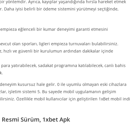
bir yöntemdir. Ayrıca, kayıplar yaşandığında hırsla hareket etmek
r. Daha iyisi belirli bir ödeme sistemini yürütmeyi seçtiğinde,
i empieza eğlenceli bir kumar deneyimi garanti etmesini
cut olan sporları, ligleri empieza turnuvaları bulabilirsiniz.
, hızlı ve güvenli bir kurulumun ardından dakikalar içinde
 para yatırabilecek, sadakat programına katılabilecek, canlı bahis
k.
 deneyim kusursuz hale gelir. 0 ile uyumlu olmayan eski cihazlara
lar, işletim sistemi 5. Bu sayede mobil uygulamanın gelişim
siniz. Özellikle mobil kullanıcılar için geliştirilen 1xBet mobil ind
n Resmi Sürüm, 1xbet Apk