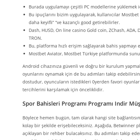
Burada uygulamayı çeşitli PC modellerine yüklemek içi
Bu ipuçlarını bizim uygulayarak, kullanıcılar Mostbet
daha keyifli” “ve kazançlı good getirebilirler.
Dash, HUSD, On line casino Gold coin, ZChash, ADA, D
TRON.
Bu, platforma hızlı erişim sağlayarak bahis yapmayı e
Mostbet Aviator, Mostbet Türkiye platformunda sunul
Android cihazınıza güvenli ve doğru bir kurulum yapmak i
oyunlarını oynamak için de bu adımları takip edebilirsi
dostudur, oyuncuların istedikleri 0yerden favori oyunların
tercihlerini karşılamak için önceliklidir.
Spor Bahisleri Programı Programı Indir Müş
Böylece hemen bugün, tam olarak hangi site bağlantısının 
kolay bir şekilde erişebileceksiniz. Aşağıda, Betwinner p
açıklayan bir rehber bulacaksınız. Bu adımları takip ede