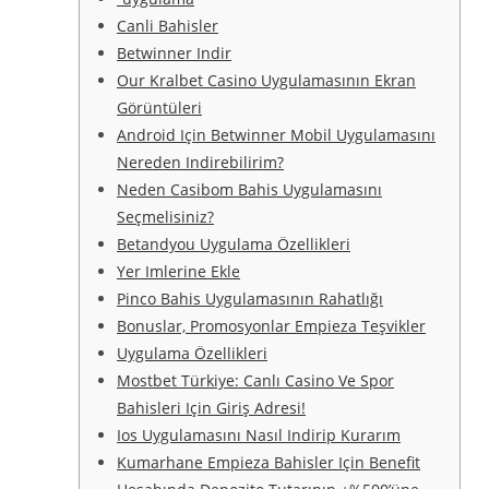
Canli Bahisler
Betwinner Indir
Our Kralbet Casino Uygulamasının Ekran
Görüntüleri
Android Için Betwinner Mobil Uygulamasını
Nereden Indirebilirim?
Neden Casibom Bahis Uygulamasını
Seçmelisiniz?
Betandyou Uygulama Özellikleri
Yer Imlerine Ekle
Pinco Bahis Uygulamasının Rahatlığı
Bonuslar, Promosyonlar Empieza Teşvikler
Uygulama Özellikleri
Mostbet Türkiye: Canlı Casino Ve Spor
Bahisleri Için Giriş Adresi!
Ios Uygulamasını Nasıl Indirip Kurarım
Kumarhane Empieza Bahisler Için Benefit