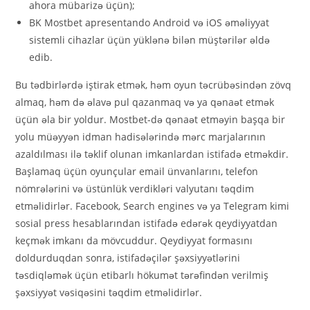
ahora mübarizə üçün);
BK Mostbet apresentando Android və iOS əməliyyat
sistemli cihazlar üçün yüklənə bilən müştərilər əldə
edib.
Bu tədbirlərdə iştirak etmək, həm oyun təcrübəsindən zövq
almaq, həm də əlavə pul qazanmaq və ya qənaət etmək
üçün əla bir yoldur. Mostbet-də qənaət etməyin başqa bir
yolu müəyyən idman hadisələrində mərc marjalarının
azaldılması ilə təklif olunan imkanlardan istifadə etməkdir.
Başlamaq üçün oyunçular email ünvanlarını, telefon
nömrələrini və üstünlük verdikləri valyutanı təqdim
etməlidirlər. Facebook, Search engines və ya Telegram kimi
sosial press hesablarından istifadə edərək qeydiyyatdan
keçmək imkanı da mövcuddur. Qeydiyyat formasını
doldurduqdan sonra, istifadəçilər şəxsiyyətlərini
təsdiqləmək üçün etibarlı hökumət tərəfindən verilmiş
şəxsiyyət vəsiqəsini təqdim etməlidirlər.