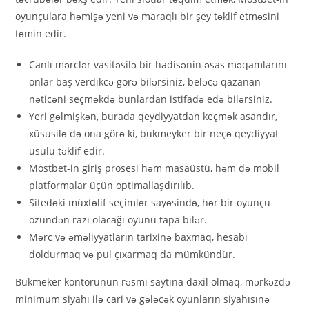
oyunçulara həmişə yeni və maraqlı bir şey təklif etməsini
təmin edir.
Canlı mərclər vasitəsilə bir hadisənin əsas məqamlarını
onlar baş verdikcə görə bilərsiniz, beləcə qazanan
nəticəni seçməkdə bunlardan istifadə edə bilərsiniz.
Yeri gəlmişkən, burada qeydiyyatdan keçmək asandır,
xüsusilə də ona görə ki, bukmeyker bir neçə qeydiyyat
üsulu təklif edir.
Mostbet-in giriş prosesi həm masaüstü, həm də mobil
platformalar üçün optimallaşdırılıb.
Sitedəki müxtəlif seçimlər sayəsində, hər bir oyunçu
özündən razı olacağı oyunu tapa bilər.
Mərc və əməliyyatların tarixinə baxmaq, hesabı
doldurmaq və pul çıxarmaq da mümkündür.
Bukmeker kontorunun rəsmi saytına daxil olmaq, mərkəzdə
minimum siyahı ilə cari və gələcək oyunların siyahısınə