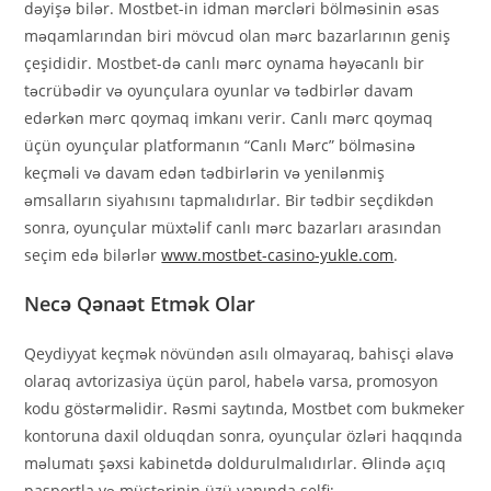
dəyişə bilər. Mostbet-in idman mərcləri bölməsinin əsas
məqamlarından biri mövcud olan mərc bazarlarının geniş
çeşididir. Mostbet-də canlı mərc oynama həyəcanlı bir
təcrübədir və oyunçulara oyunlar və tədbirlər davam
edərkən mərc qoymaq imkanı verir. Canlı mərc qoymaq
üçün oyunçular platformanın “Canlı Mərc” bölməsinə
keçməli və davam edən tədbirlərin və yenilənmiş
əmsalların siyahısını tapmalıdırlar. Bir tədbir seçdikdən
sonra, oyunçular müxtəlif canlı mərc bazarları arasından
seçim edə bilərlər
www.mostbet-casino-yukle.com
.
Necə Qənaət Etmək Olar
Qeydiyyat keçmək növündən asılı olmayaraq, bahisçi əlavə
olaraq avtorizasiya üçün parol, habelə varsa, promosyon
kodu göstərməlidir. Rəsmi saytında, Mostbet com bukmeker
kontoruna daxil olduqdan sonra, oyunçular özləri haqqında
məlumatı şəxsi kabinetdə doldurulmalıdırlar. Əlində açıq
pasportla və müştərinin üzü yanında selfi;