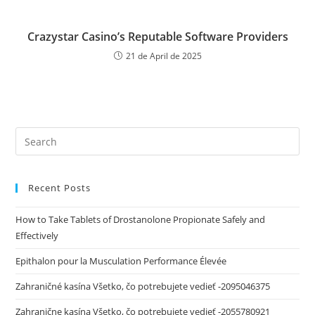
Crazystar Casino’s Reputable Software Providers
21 de April de 2025
Recent Posts
How to Take Tablets of Drostanolone Propionate Safely and
Effectively
Epithalon pour la Musculation Performance Élevée
Zahraničné kasína Všetko, čo potrebujete vedieť -2095046375
Zahranične kasína Všetko, čo potrebujete vedieť -2055780921