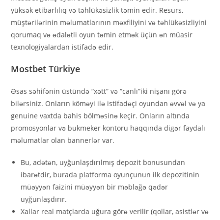
yüksək etibarlılıq və təhlükəsizlik təmin edir. Resurs,
müştərilərinin məlumatlarının məxfiliyini və təhlükəsizliyini
qorumaq və ədalətli oyun təmin etmək üçün ən müasir
texnologiyalardan istifadə edir.
Mostbet Türkiye
Əsas səhifənin üstündə “xətt” və “canlı”iki nişanı görə
bilərsiniz. Onların köməyi ilə istifadəçi oyundan əvvəl və ya
genuine vaxtda bahis bölməsinə keçir. Onların altında
promosyonlar və bukmeker kontoru haqqında digər faydalı
məlumatlar olan bannerlər var.
Bu, adətən, uyğunlaşdırılmış depozit bonusundan
ibarətdir, burada platforma oyunçunun ilk depozitinin
müəyyən faizini müəyyən bir məbləğə qədər
uyğunlaşdırır.
Xallar real matçlarda uğura görə verilir (qollar, asistlər və