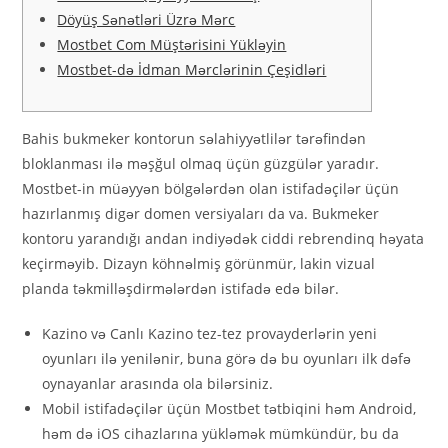
Döyüş Sənətləri Üzrə Mərc
Mostbet Com Müştərisini Yükləyin
Mostbet-də İdman Mərclərinin Çeşidləri
Bahis bukmeker kontorun səlahiyyətlilər tərəfindən
bloklanması ilə məşğul olmaq üçün güzgülər yaradır.
Mostbet-in müəyyən bölgələrdən olan istifadəçilər üçün
hazırlanmış digər domen versiyaları da va. Bukmeker
kontoru yarandığı andan indiyədək ciddi rebrendinq həyata
keçirməyib. Dizayn köhnəlmiş görünmür, lakin vizual
planda təkmilləşdirmələrdən istifadə edə bilər.
Kazino və Canlı Kazino tez-tez provayderlərin yeni
oyunları ilə yenilənir, buna görə də bu oyunları ilk dəfə
oynayanlar arasında ola bilərsiniz.
Mobil istifadəçilər üçün Mostbet tətbiqini həm Android,
həm də iOS cihazlarına yükləmək mümkündür, bu da