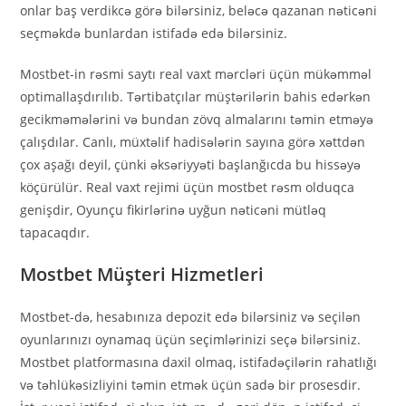
onlar baş verdikcə görə bilərsiniz, beləcə qazanan nəticəni
seçməkdə bunlardan istifadə edə bilərsiniz.
Mostbet-in rəsmi saytı real vaxt mərcləri üçün mükəmməl
optimallaşdırılıb. Tərtibatçılar müştərilərin bahis edərkən
gecikməmələrini və bundan zövq almalarını təmin etməyə
çalışdılar. Canlı, müxtəlif hadisələrin sayına görə xəttdən
çox aşağı deyil, çünki əksəriyyəti başlanğıcda bu hissəyə
köçürülür. Real vaxt rejimi üçün mostbet rəsm olduqca
genişdir, Oyunçu fikirlərinə uyğun nəticəni mütləq
tapacaqdır.
Mostbet Müşteri Hizmetleri
Mostbet-də, hesabınıza depozit edə bilərsiniz və seçilən
oyunlarınızı oynamaq üçün seçimlərinizi seçə bilərsiniz.
Mostbet platformasına daxil olmaq, istifadəçilərin rahatlığı
və təhlükəsizliyini təmin etmək üçün sadə bir prosesdir.