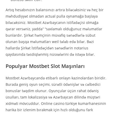
Artıq hesabınızın balansınızı artıra biləcəksiniz və heç bir
məhdudiyyət olmadan actual pulla oynamağa başlaya
biləcəksiniz. Mostbet Azərbaycanın istifadəçisi olmağa
qərar versəniz, yadda” “saxlamalı olduğunuz məlumatlar
bunlardır. Şirkət həmçinin müvafiq sənədlərlə sübut
olunan başqa məlumatları weil tələb edə bilər. Bəzi
hallarda Şirkət İstifadəçidən sənədlərin notarius
qaydasında təsdiqlənmiş nüsxələrini də istəyə bilər.
Populyar Mostbet Slot Maşınları
Mostbet Azərbaycanda etibarlı onlayn kazinolardan biridir.
Burada geniş oyun seçimi, sürətli ödənişlər və cəlbedici
bonuslar təqdim olunur. Oyunçular üçün rahat ödəniş
üsulları, tam lokalizasiya və Azərbaycan dilində müştəri
xidməti mövcuddur. Online casino türkiye kumarhanesinin
harika bir izlenim bırakmak için hızlı olduğunu fark