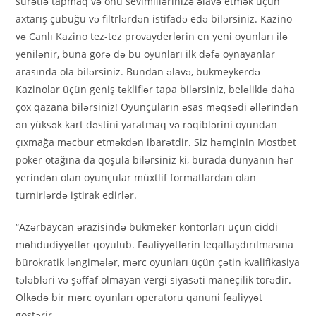
sürətlə tapmaq və onu sevimlilərinizə əlavə etmək üçün
axtarış çubuğu və filtrlərdən istifadə edə bilərsiniz. Kazino
və Canlı Kazino tez-tez provayderlərin en yeni oyunları ilə
yenilənir, buna görə də bu oyunları ilk dəfə oynayanlar
arasında ola bilərsiniz. Bundan əlavə, bukmeykerdə
Kazinolar üçün geniş təkliflər tapa bilərsiniz, beləliklə daha
çox qazana bilərsiniz! Oyunçuların əsas məqsədi əllərindən
ən yüksək kart dəstini yaratmaq və rəqiblərini oyundan
çıxmağa məcbur etməkdən ibarətdir. Siz həmçinin Mostbet
poker otağına da qoşula bilərsiniz ki, burada dünyanın hər
yerindən olan oyunçular müxtlif formatlardan olan
turnirlərdə iştirak edirlər.
“Azərbaycan ərazisində bukmeker kontorları üçün ciddi
məhdudiyyətlər qoyulub. Fəaliyyətlərin leqallaşdırılmasına
bürokratik ləngimələr, mərc oyunları üçün çətin kvalifikasiya
tələbləri və şəffaf olmayan vergi siyasəti maneçilik törədir.
Ölkədə bir mərc oyunları operatoru qanuni fəaliyyət
göstərir.