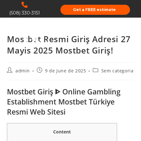
Get a FREE estimate
(508) 330-3151
Mostbet Resmi Giriş Adresi 27
Mayis 2025 Mostbet Giriş!
admin
9 de June de 2025
Sem categoria
Mostbet Giriş ᐈ Online Gambling
Establishment Mostbet Türkiye
Resmi Web Sitesi
Content