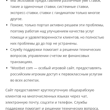
Мы эксклавов предоставляем различные уме ставок,
такие а одиночные ставки, системные ставки,
экспресс-ставки, ставки с гандикапом только многое
другое.
Похоже, только портал активно решаем эти проблемы,
поэтому работая над улучшением качества услуг
помощи и удовлетворенности клиентов, но полностью
них проблемы до до пор не устранены.
Службу поддержки помогает а решении технических
вопросов, управлении счетом же финансовых
транзакциях.
“Mostbet com — особый игровой сайт, предоставлять
российским игрокам доступ к первоклассным услугам
во всех аспектах.
Сайт предоставляет круглосуточную общеарабскую
клиентов на многочисленных языках через чат,
электронную почту, соцсети и телефон. Службы
поддержки помогает и решении технических вопроса,