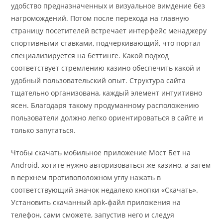
удобство предназначенных и визуальное вимдение без
нагромождений. Потом после перехода на главную
страницу посетителей встречает интерфейс менаджеру
спортивными ставками, подчеркивающий, что портал
специализируется на беттинге. Какой подход
соответствует стремлению казино обеспечить какой и
удобный пользовательский опыт. Структура сайта
тщательно организована, каждый элемент интуитивно
ясен. Благодаря такому продуманному расположению
пользователи должно легко ориентироваться в сайте и
только запутаться.
Чтобы скачать мобильное приложение Мост Бет на
Android, хотите нужно авторизоваться же казино, а затем
в верхнем противоположном углу нажать в
соответствующий значок недалеко кнопки «Скачать».
Установить скачанный apk-файл приложения на
телефон, сами сможете, запустив него и следуя