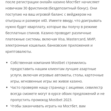
после регистрации онлайн казино Мостбет начисляет
новичкам 30 фриспинов (бездепозитный бонус). Они
поступаю на ваш игровой баланс с вейджером на
отыгрыш и размере х40. Имеете ввиду, что доигрывать
нужно будет кварплату, которые вы получу в режиме
бесплатных спинов. Казино проводит различные
платежные системы, включая Visa, Mastercard, МИР,
электронные кошельки, банковские приложения и
криптовалюты.
Собственная компания Mostbet стремились
предоставить нашим клиентам лучшие азартные
услуги, включая игровые автоматы, столы, карточные
игры, мгновенные игры же живое казино.
Часто проверяя нашу страницу с акциями, севилестр
всегда сможете могут в курсе обоих предложений и не
пропустить промокод Mostbet 2023.
Чтобы заканчивать играть на Мостбет, вам