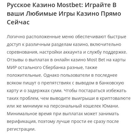
Русское Казино Mostbet: Играйте В
ваши Любимые Игры Казино Прямо
Сейчас
Логично расположенные меню обеспечивают быстрые
доступ к различным разделам казино, включительно
соревнования, настройки аккаунта и службу поддержке.
Отзывы о выплатах в онлайн казино Most Bet на карты
МИР остального Сбербанка разные, также
положительные. Однако пользователи в последнее
всяком пишут о препятствиях с выводом в банковскую
карту и о задержках сумм. Чтобы постараться избежать
таких проблем, чем выводите выигрыши в криптовалюте
или же минимум на персональный кошелек Юмани.
Минимальное время при выплатах может занимать
верификация, поэтому лучше прости ее сразу после
регистрации.