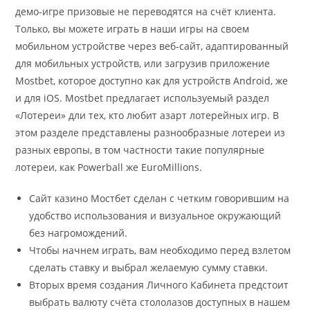
демо-игре призовые не переводятся на счёт клиента.
Только, вы можете играть в наши игры на своем
мобильном устройстве через веб-сайт, адаптированный
для мобильных устройств, или загрузив приложение
Mostbet, которое доступно как для устройств Android, же
и для iOS. Mostbet предлагает используемый раздел
«Лотереи» дли тех, кто любит азарт лотерейных игр. В
этом разделе представлены разнообразные лотереи из
разных европы, в том частности такие популярные
лотереи, как Powerball же EuroMillions.
Сайт казино Мостбет сделан с четким говорившим на
удобство использования и визуальное окружающий
без нагромождений.
Чтобы начнем играть, вам необходимо перед взлетом
сделать ставку и выбрал желаемую сумму ставки.
Вторых время создания Личного Кабинета предстоит
выбрать валюту счёта стололазов доступных в нашем