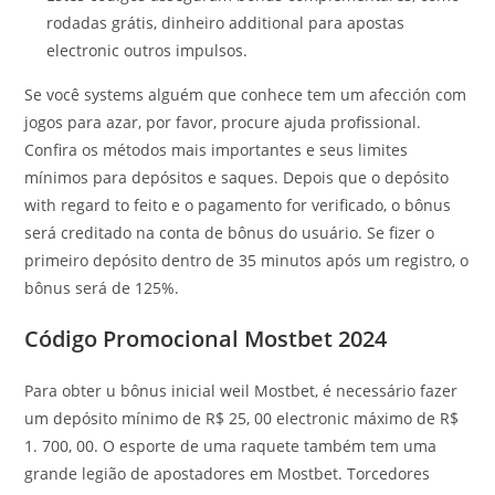
rodadas grátis, dinheiro additional para apostas
electronic outros impulsos.
Se você systems alguém que conhece tem um afección com
jogos para azar, por favor, procure ajuda profissional.
Confira os métodos mais importantes e seus limites
mínimos para depósitos e saques. Depois que o depósito
with regard to feito e o pagamento for verificado, o bônus
será creditado na conta de bônus do usuário. Se fizer o
primeiro depósito dentro de 35 minutos após um registro, o
bônus será de 125%.
Código Promocional Mostbet 2024
Para obter u bônus inicial weil Mostbet, é necessário fazer
um depósito mínimo de R$ 25, 00 electronic máximo de R$
1. 700, 00. O esporte de uma raquete também tem uma
grande legião de apostadores em Mostbet. Torcedores