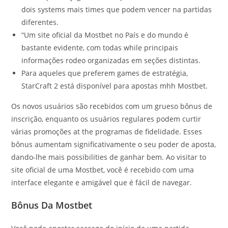
dois systems mais times que podem vencer na partidas
diferentes.
“Um site oficial da Mostbet no País e do mundo é
bastante evidente, com todas while principais
informações rodeo organizadas em seções distintas.
Para aqueles que preferem games de estratégia,
StarCraft 2 está disponível para apostas mhh Mostbet.
Os novos usuários são recebidos com um grueso bônus de
inscrição, enquanto os usuários regulares podem curtir
várias promoções at the programas de fidelidade. Esses
bônus aumentam significativamente o seu poder de aposta,
dando-lhe mais possibilities de ganhar bem. Ao visitar to
site oficial de uma Mostbet, você é recebido com uma
interface elegante e amigável que é fácil de navegar.
Bônus Da Mostbet