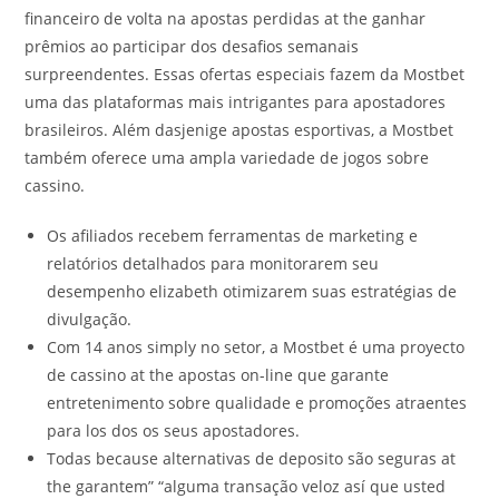
financeiro de volta na apostas perdidas at the ganhar
prêmios ao participar dos desafios semanais
surpreendentes. Essas ofertas especiais fazem da Mostbet
uma das plataformas mais intrigantes para apostadores
brasileiros. Além dasjenige apostas esportivas, a Mostbet
também oferece uma ampla variedade de jogos sobre
cassino.
Os afiliados recebem ferramentas de marketing e
relatórios detalhados para monitorarem seu
desempenho elizabeth otimizarem suas estratégias de
divulgação.
Com 14 anos simply no setor, a Mostbet é uma proyecto
de cassino at the apostas on-line que garante
entretenimento sobre qualidade e promoções atraentes
para los dos os seus apostadores.
Todas because alternativas de deposito são seguras at
the garantem” “alguma transação veloz así que usted