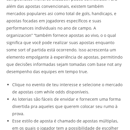
além das apostas convencionais, existem também
mercados populares asi como total de gols, handicaps, e
apostas focadas em jogadores específicos e suas
performances individuais no ano de campo. A
organizacion” “também fornece apostas ao vivo, o o qual
significa que você pode realizar suas apostas enquanto
some sort of partida está ocorrendo. Isso acrescenta um
elemento empolgante à experiência de apostas, permitindo
que decisões informadas sejam tomadas com base not any
desempenho das equipes em tempo true.
Clique no evento de teu interesse e selecione o mercado
de apostas com while odds disponíveis.
As loterias são fáceis de envidar e fornecem uma forma
divertida pra aqueles que querem colocar seu rumo à
prova.
Esse estilo de aposta é chamado de apostas múltiplas,
em os quais o jogador tem a possibilidade de escolher