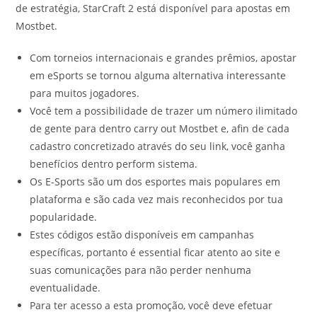
de estratégia, StarCraft 2 está disponível para apostas em
Mostbet.
Com torneios internacionais e grandes prêmios, apostar
em eSports se tornou alguma alternativa interessante
para muitos jogadores.
Você tem a possibilidade de trazer um número ilimitado
de gente para dentro carry out Mostbet e, afin de cada
cadastro concretizado através do seu link, você ganha
benefícios dentro perform sistema.
Os E-Sports são um dos esportes mais populares em
plataforma e são cada vez mais reconhecidos por tua
popularidade.
Estes códigos estão disponíveis em campanhas
específicas, portanto é essential ficar atento ao site e
suas comunicações para não perder nenhuma
eventualidade.
Para ter acesso a esta promoção, você deve efetuar