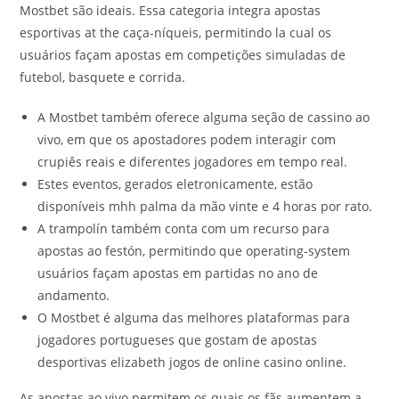
Mostbet são ideais. Essa categoria integra apostas
esportivas at the caça-níqueis, permitindo la cual os
usuários façam apostas em competições simuladas de
futebol, basquete e corrida.
A Mostbet também oferece alguma seção de cassino ao
vivo, em que os apostadores podem interagir com
crupiês reais e diferentes jogadores em tempo real.
Estes eventos, gerados eletronicamente, estão
disponíveis mhh palma da mão vinte e 4 horas por rato.
A trampolín também conta com um recurso para
apostas ao festón, permitindo que operating-system
usuários façam apostas em partidas no ano de
andamento.
O Mostbet é alguma das melhores plataformas para
jogadores portugueses que gostam de apostas
desportivas elizabeth jogos de online casino online.
As apostas ao vivo permitem os quais os fãs aumentem a