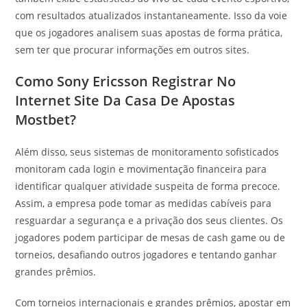
com resultados atualizados instantaneamente. Isso da voie
que os jogadores analisem suas apostas de forma prática,
sem ter que procurar informações em outros sites.
Como Sony Ericsson Registrar No
Internet Site Da Casa De Apostas
Mostbet?
Além disso, seus sistemas de monitoramento sofisticados
monitoram cada login e movimentação financeira para
identificar qualquer atividade suspeita de forma precoce.
Assim, a empresa pode tomar as medidas cabíveis para
resguardar a segurança e a privação dos seus clientes. Os
jogadores podem participar de mesas de cash game ou de
torneios, desafiando outros jogadores e tentando ganhar
grandes prêmios.
Com torneios internacionais e grandes prêmios, apostar em