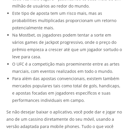
milhão de usuários ao redor do mundo.
Este tipo de aposta tem um risco mais, mas as
probabilities multiplicadas proporcionam um retorno
potencialmente mais.
Na Mostbet, os jogadores podem tentar a sorte em
vários games de jackpot progressivo, onde o preço do
prêmio empieza a crescer até que um jogador sortudo o
leve para casa.
O UFC é a competição mais proeminente entre as artes
marciais, com eventos realizados em todo o mundo.
Para além das apostas convencionais, existem também
mercados populares tais como total de gols, handicaps,
e apostas focadas em jogadores específicos e suas
performances individuais em campo.
Se não desejar baixar o aplicativo, você pode dar e jogar no
ano de um cassino diretamente do seu móvil, usando a
versão adaptada para mobile phones. Tudo o que você