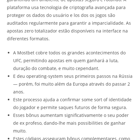
plataforma usa tecnologia de criptografia avançada para
proteger os dados do usuário e los dos os jogos são
auditados regularmente para garantir a imparcialidade. As
apostas zero totalizador estão disponíveis na interface na
diferentes formatos.
A Mostbet cobre todos os grandes acontecimentos do
UFC, permitindo apostas em quem ganhará a luta,
duração do combate, e muito cependant.
E deu operating-system seus primeiros passos na Rússia
— porém, foi muito além da Europa através do passar 2
anos.
Este processo ajuda a confirmar some sort of identidade
do jogador e permite saques futuros de forma segura.
Esses bônus aumentam significativamente o seu poder
de ex profeso, dando-lhe mais possibilities de ganhar
muito.
Estes códigos asseguram bônus complementares, como