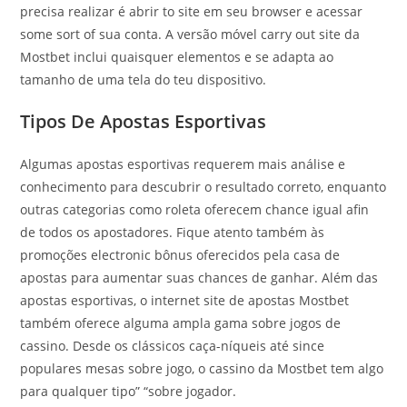
precisa realizar é abrir to site em seu browser e acessar
some sort of sua conta. A versão móvel carry out site da
Mostbet inclui quaisquer elementos e se adapta ao
tamanho de uma tela do teu dispositivo.
Tipos De Apostas Esportivas
Algumas apostas esportivas requerem mais análise e
conhecimento para descubrir o resultado correto, enquanto
outras categorias como roleta oferecem chance igual afin
de todos os apostadores. Fique atento também às
promoções electronic bônus oferecidos pela casa de
apostas para aumentar suas chances de ganhar. Além das
apostas esportivas, o internet site de apostas Mostbet
também oferece alguma ampla gama sobre jogos de
cassino. Desde os clássicos caça-níqueis até since
populares mesas sobre jogo, o cassino da Mostbet tem algo
para qualquer tipo” “sobre jogador.