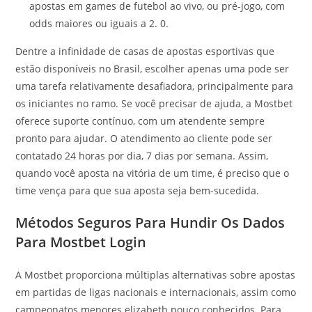
apostas em games de futebol ao vivo, ou pré-jogo, com
odds maiores ou iguais a 2. 0.
Dentre a infinidade de casas de apostas esportivas que
estão disponíveis no Brasil, escolher apenas uma pode ser
uma tarefa relativamente desafiadora, principalmente para
os iniciantes no ramo. Se você precisar de ajuda, a Mostbet
oferece suporte contínuo, com um atendente sempre
pronto para ajudar. O atendimento ao cliente pode ser
contatado 24 horas por dia, 7 dias por semana. Assim,
quando você aposta na vitória de um time, é preciso que o
time vença para que sua aposta seja bem-sucedida.
Métodos Seguros Para Hundir Os Dados
Para Mostbet Login
A Mostbet proporciona múltiplas alternativas sobre apostas
em partidas de ligas nacionais e internacionais, assim como
campeonatos menores elizabeth pouco conhecidos. Para