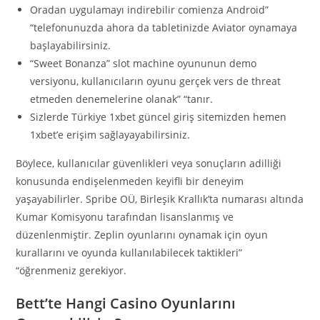
Oradan uygulamayı indirebilir comienza Android”
“telefonunuzda ahora da tabletinizde Aviator oynamaya
başlayabilirsiniz.
“Sweet Bonanza” slot machine oyununun demo
versiyonu, kullanıcıların oyunu gerçek vers de threat
etmeden denemelerine olanak” “tanır.
Sizlerde Türkiye 1xbet güncel giriş sitemizden hemen
1xbet’e erişim sağlayayabilirsiniz.
Böylece, kullanıcılar güvenlikleri veya sonuçların adilliği
konusunda endişelenmeden keyifli bir deneyim
yaşayabilirler. Spribe OÜ, Birleşik Krallık’ta numarası altında
Kumar Komisyonu tarafından lisanslanmış ve
düzenlenmiştir. Zeplin oyunlarını oynamak için oyun
kurallarını ve oyunda kullanılabilecek taktikleri”
“öğrenmeniz gerekiyor.
Bett’te Hangi Casino Oyunlarını