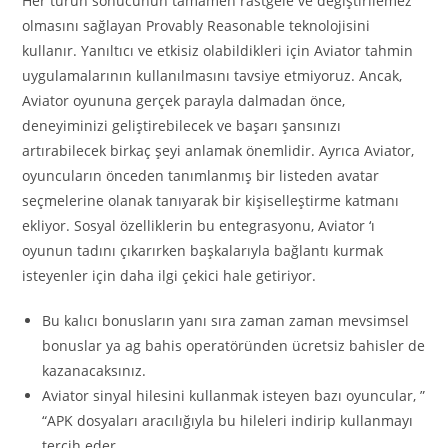
Her turun sonucunun tamamen rastgele ve değiştirilemez
olmasını sağlayan Provably Reasonable teknolojisini
kullanır. Yanıltıcı ve etkisiz olabildikleri için Aviator tahmin
uygulamalarının kullanılmasını tavsiye etmiyoruz. Ancak,
Aviator oyununa gerçek parayla dalmadan önce,
deneyiminizi geliştirebilecek ve başarı şansınızı
artırabilecek birkaç şeyi anlamak önemlidir. Ayrıca Aviator,
oyuncuların önceden tanımlanmış bir listeden avatar
seçmelerine olanak tanıyarak bir kişiselleştirme katmanı
ekliyor. Sosyal özelliklerin bu entegrasyonu, Aviator ‘ı
oyunun tadını çıkarırken başkalarıyla bağlantı kurmak
isteyenler için daha ilgi çekici hale getiriyor.
Bu kalıcı bonusların yanı sıra zaman zaman mevsimsel
bonuslar ya ag bahis operatöründen ücretsiz bahisler de
kazanacaksınız.
Aviator sinyal hilesini kullanmak isteyen bazı oyuncular, ”
“APK dosyaları aracılığıyla bu hileleri indirip kullanmayı
tercih eder.