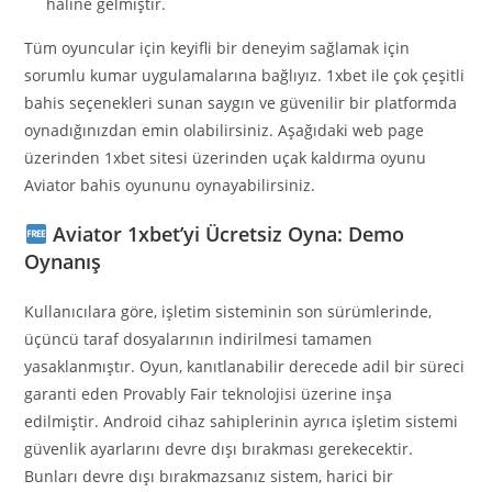
haline gelmiştir.
Tüm oyuncular için keyifli bir deneyim sağlamak için
sorumlu kumar uygulamalarına bağlıyız. 1xbet ile çok çeşitli
bahis seçenekleri sunan saygın ve güvenilir bir platformda
oynadığınızdan emin olabilirsiniz. Aşağıdaki web page
üzerinden 1xbet sitesi üzerinden uçak kaldırma oyunu
Aviator bahis oyununu oynayabilirsiniz.
Aviator 1xbet’yi Ücretsiz Oyna: Demo
Oynanış
Kullanıcılara göre, işletim sisteminin son sürümlerinde,
üçüncü taraf dosyalarının indirilmesi tamamen
yasaklanmıştır. Oyun, kanıtlanabilir derecede adil bir süreci
garanti eden Provably Fair teknolojisi üzerine inşa
edilmiştir. Android cihaz sahiplerinin ayrıca işletim sistemi
güvenlik ayarlarını devre dışı bırakması gerekecektir.
Bunları devre dışı bırakmazsanız sistem, harici bir