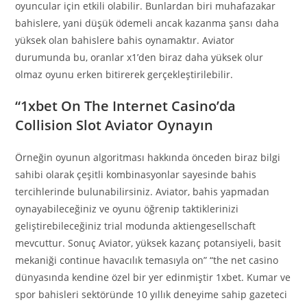
oyuncular için etkili olabilir. Bunlardan biri muhafazakar
bahislere, yani düşük ödemeli ancak kazanma şansı daha
yüksek olan bahislere bahis oynamaktır. Aviator
durumunda bu, oranlar x1’den biraz daha yüksek olur
olmaz oyunu erken bitirerek gerçekleştirilebilir.
“1xbet On The Internet Casino’da
Collision Slot Aviator Oynayın
Örneğin oyunun algoritması hakkında önceden biraz bilgi
sahibi olarak çeşitli kombinasyonlar sayesinde bahis
tercihlerinde bulunabilirsiniz. Aviator, bahis yapmadan
oynayabileceğiniz ve oyunu öğrenip taktiklerinizi
geliştirebileceğiniz trial modunda aktiengesellschaft
mevcuttur. Sonuç Aviator, yüksek kazanç potansiyeli, basit
mekaniği continue havacılık temasıyla on” “the net casino
dünyasında kendine özel bir yer edinmiştir 1xbet. Kumar ve
spor bahisleri sektöründe 10 yıllık deneyime sahip gazeteci