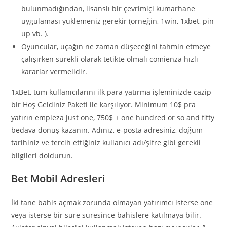
bulunmadığından, lisanslı bir çevrimiçi kumarhane
uygulaması yüklemeniz gerekir (örneğin, 1win, 1xbet, pin
up vb. ).
Oyuncular, uçağın ne zaman düşeceğini tahmin etmeye
çalışırken sürekli olarak tetikte olmalı comienza hızlı
kararlar vermelidir.
1xBet, tüm kullanıcılarını ilk para yatırma işleminizde cazip
bir Hoş Geldiniz Paketi ile karşılıyor. Minimum 10$ pra
yatırın empieza just one, 750$ + one hundred or so and fifty
bedava dönüş kazanın. Adınız, e-posta adresiniz, doğum
tarihiniz ve tercih ettiğiniz kullanıcı adı/şifre gibi gerekli
bilgileri doldurun.
Bet Mobil Adresleri
İki tane bahis açmak zorunda olmayan yatırımcı isterse one
veya isterse bir süre süresince bahislere katılmaya bilir.