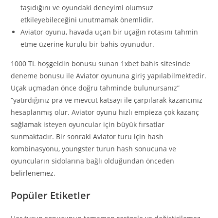
taşıdığını ve oyundaki deneyimi olumsuz
etkileyebileceğini unutmamak önemlidir.
Aviator oyunu, havada uçan bir uçağın rotasını tahmin
etme üzerine kurulu bir bahis oyunudur.
1000 TL hoşgeldin bonusu sunan 1xbet bahis sitesinde
deneme bonusu ile Aviator oyununa giriş yapılabilmektedir.
Uçak uçmadan önce doğru tahminde bulunursanız”
“yatırdığınız pra ve mevcut katsayı ile çarpılarak kazancınız
hesaplanmış olur. Aviator oyunu hızlı empieza çok kazanç
sağlamak isteyen oyuncular için büyük fırsatlar
sunmaktadır. Bir sonraki Aviator turu için hash
kombinasyonu, youngster turun hash sonucuna ve
oyuncuların sidolarına bağlı olduğundan önceden
belirlenemez.
Popüler Etiketler