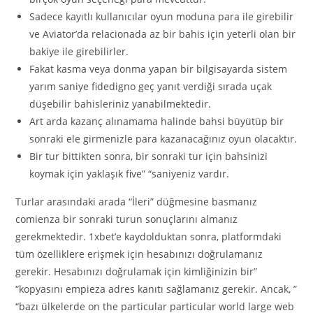
Sadece kayıtlı kullanıcılar oyun moduna para ile girebilir
ve Aviator’da relacionada az bir bahis için yeterli olan bir
bakiye ile girebilirler.
Fakat kasma veya donma yapan bir bilgisayarda sistem
yarım saniye fidedigno geç yanıt verdiği sırada uçak
düşebilir bahisleriniz yanabilmektedir.
Art arda kazanç alınamama halinde bahsi büyütüp bir
sonraki ele girmenizle para kazanacağınız oyun olacaktır.
Bir tur bittikten sonra, bir sonraki tur için bahsinizi
koymak için yaklaşık five” “saniyeniz vardır.
Turlar arasındaki arada “İleri” düğmesine basmanız
comienza bir sonraki turun sonuçlarını almanız
gerekmektedir. 1xbet’e kaydolduktan sonra, platformdaki
tüm özelliklere erişmek için hesabınızı doğrulamanız
gerekir. Hesabınızı doğrulamak için kimliğinizin bir”
“kopyasını empieza adres kanıtı sağlamanız gerekir. Ancak, ”
“bazı ülkelerde on the particular particular world large web