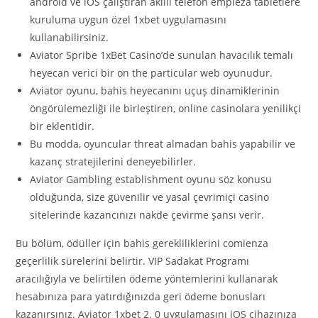
android ve iOS çalıştıran akıllı telefon empieza tabletlere
kuruluma uygun özel 1xbet uygulamasını
kullanabilirsiniz.
Aviator Spribe 1xBet Casino’de sunulan havacılık temalı
heyecan verici bir on the particular web oyunudur.
Aviator oyunu, bahis heyecanını uçuş dinamiklerinin
öngörülemezliği ile birleştiren, online casinolara yenilikçi
bir eklentidir.
Bu modda, oyuncular threat almadan bahis yapabilir ve
kazanç stratejilerini deneyebilirler.
Aviator Gambling establishment oyunu söz konusu
olduğunda, size güvenilir ve yasal çevrimiçi casino
sitelerinde kazancınızı nakde çevirme şansı verir.
Bu bölüm, ödüller için bahis gerekliliklerini comienza
geçerlilik sürelerini belirtir. VIP Sadakat Programı
aracılığıyla ve belirtilen ödeme yöntemlerini kullanarak
hesabınıza para yatırdığınızda geri ödeme bonusları
kazanırsınız. Aviator 1xbet 2. 0 uygulamasını iOS cihazınıza