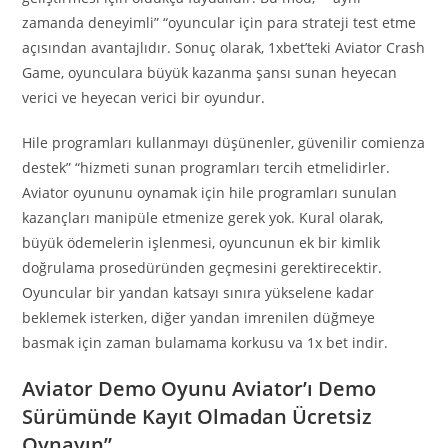
zamanda deneyimli” “oyuncular için para strateji test etme
açısından avantajlıdır. Sonuç olarak, 1xbet’teki Aviator Crash
Game, oyunculara büyük kazanma şansı sunan heyecan
verici ve heyecan verici bir oyundur.
Hile programları kullanmayı düşünenler, güvenilir comienza
destek” “hizmeti sunan programları tercih etmelidirler.
Aviator oyununu oynamak için hile programları sunulan
kazançları manipüle etmenize gerek yok. Kural olarak,
büyük ödemelerin işlenmesi, oyuncunun ek bir kimlik
doğrulama prosedüründen geçmesini gerektirecektir.
Oyuncular bir yandan katsayı sınıra yükselene kadar
beklemek isterken, diğer yandan imrenilen düğmeye
basmak için zaman bulamama korkusu va 1x bet indir.
Aviator Demo Oyunu Aviator’ı Demo
Sürümünde Kayıt Olmadan Ücretsiz
Oynayın”