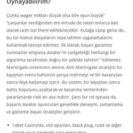
Oynayabilirim?
Çünkü wager miktarı düşük olsa bile oyun büyük”
“çarpanlar verdiğinden em virtude de zaten onlarca katı
olarak cash out there edilebilecektir. Kulağa cazip gelse de,
bu tür komut dosyalarını veya tahmin uygulamalarını
kullanmak tavsiye edilmez. İlk olarak, başarı garantisi
sunmazlar empieza Aviator ‘ın rastgeleliği herhangi bir
algoritma tarafından doğru bir şekilde tahmin” “edilemez.
Martingale sisteminin aksine, Anti-Martingale stratejisi bir
kayıptan sonra bahsinizi yarıya indirmeyi ve bir kazançtan
sonra ikiye katlamayı içerir. Bu sistem, bir kayıptan sonra
bahis boyutunu azaltarak ve kazanma serilerinden
yararlanarak riski en aza indirir. Şans bir rol oynasa da,
başarılı Aviator oyuncuları genellikle deneyim, zamanlama
ve gözleme dayalı stratejiler geliştirir.
1xbet Casino’da, slot oyunları, black plug, rulet ve diğer
birçok oyun seçeneği para mevcuttur.