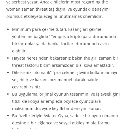
ve serbest yazar. Ancak, hilelerin most regarding the
woman zaman threat taşıdığını ve oyundaki deneyimi
olumsuz etkileyebileceğini unutmamak önemlidir.
Minimum para çekme tutarı, kazançları çekme
yöntemine bağlıdır” “empieza kripto para durumunda
birkaç dolar ya da banka kartları durumunda avro
olabilir.
Hayata neresinden bakarsanız bakın the girl zaman bir
threat faktörü bizim arkamızdan bizi kovalamaktadır.
Dilerseniz, otomatik” “pra çekme işlevini kullanmamayı
seçebilir ve kazancınızı manuel olarak nakde
çevirebilirsiniz.
Bu uygulama, orijinal oyunun tasarımını ve işlevselliğini
titizlikle kopyalar empieza böylece oyunculara
maksimum düzeyde keyifli bir deneyim sunar.
Bu özellikleriyle Aviator Oyna, sadece bir oyun olmanın
ötesinde, bir eğlence ve sosyal etkileşim platformu