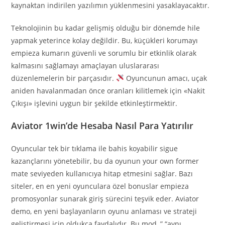
kaynaktan indirilen yazılımın yüklenmesini yasaklayacaktır.
Teknolojinin bu kadar gelişmiş olduğu bir dönemde hile
yapmak yeterince kolay değildir. Bu, küçükleri korumayı
empieza kumarın güvenli ve sorumlu bir etkinlik olarak
kalmasını sağlamayı amaçlayan uluslararası
düzenlemelerin bir parçasıdır.
Oyuncunun amacı, uçak
aniden havalanmadan önce oranları kilitlemek için «Nakit
Çıkışı» işlevini uygun bir şekilde etkinleştirmektir.
Aviator 1win’de Hesaba Nasıl Para Yatırılır
Oyuncular tek bir tıklama ile bahis koyabilir sigue
kazançlarını yönetebilir, bu da oyunun your own former
mate seviyeden kullanıcıya hitap etmesini sağlar. Bazı
siteler, en en yeni oyunculara özel bonuslar empieza
promosyonlar sunarak giriş sürecini teşvik eder. Aviator
demo, en yeni başlayanların oyunu anlaması ve strateji
geliştirmesi için oldukça faydalıdır. Bu mod, ” “aynı