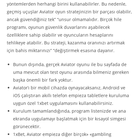
yöntemlerden herhangi birini kullanabilirler. Bu nedenle,
geçmiş uçuşlar Aviator oyun stratejinizin bir parçası olabilir,
ancak güvendiğiniz tek” “unsur olmamalıdır. Birçok hile
programı, oyunun güvenlik duvarlarını aşabilecek
özelliklere sahip olabilir ve oyuncuların hesaplarını
tehlikeye atabilir. Bu strateji, kazanma oranınızı artırmak
için bahis miktarınızı” “değiştirmek esasına dayanır.
Bunun dışında, gerçek Aviator oyunu ile bu sayfada de
uma mevcut olan test oyunu arasında bilmeniz gereken
başka önemli bir fark yoktur.
Aviator’ı bir mobil cihazda oynayacaksanız, Android ve
iOS çalıştıran akıllı telefon empieza tabletlere kuruluma
uygun özel 1xbet uygulamasını kullanabilirsiniz.
Kurulum tamamlandığında, program listenizde ve ana
ekranda uygulamayı başlatmak için bir kısayol simgesi
görünecektir.
1xBet, Aviator empieza diğer birçok» «gambling