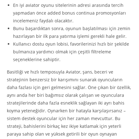
En iyi aviator oyunu sitelerinin adresi arasında tercih
yapmadan önce added bonus continua promosyonları
incelemeniz faydalı olacaktır.
Bunu başardıktan sonra, oyunun başlatılması için zemin
hazırlayan bir ilk para yatırma işlemi gerekli hale gelir.
Kullanıcı dostu oyun lobisi, favorilerinizi hızlı bir şekilde
bulmanıza yardımcı olmak için çeşitli filtreleme
seçeneklerine sahiptir.
Basitliği ve hızlı temposuyla Aviator, şans, beceri ve
stratejinin benzersiz bir karışımını sunarak oyuncuların
daha fazlası için geri gelmesini sağlar. Öne çıkan bir özellik,
aynı anda her biri bağımsız olarak çalışan ve oyunculara
stratejilerinde daha fazla esneklik sağlayan iki ayrı bahis
koyma yeteneğidir. Oynarken bir hatayla karşılaşırsanız –
sistem destek oyuncular için her zaman mevcuttur. Bu
strateji, bahislerini birkaç kez ikiye katlamak için yeterli
paraya sahip olan ve yüksek getirili bir oyun oynayan