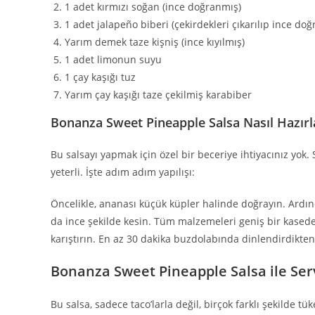
1 adet kırmızı soğan (ince doğranmış)
1 adet jalapeño biberi (çekirdekleri çıkarılıp ince do
Yarım demek taze kişniş (ince kıyılmış)
1 adet limonun suyu
1 çay kaşığı tuz
Yarım çay kaşığı taze çekilmiş karabiber
Bonanza Sweet Pineapple Salsa Nasıl Hazırl
Bu salsayı yapmak için özel bir beceriye ihtiyacınız yo
yeterli. İşte adım adım yapılışı:
Öncelikle, ananası küçük küpler halinde doğrayın. Ardınd
da ince şekilde kesin. Tüm malzemeleri geniş bir kasede 
karıştırın. En az 30 dakika buzdolabında dinlendirdikten 
Bonanza Sweet Pineapple Salsa ile Serv
Bu salsa, sadece taco’larla değil, birçok farklı şekilde tüke