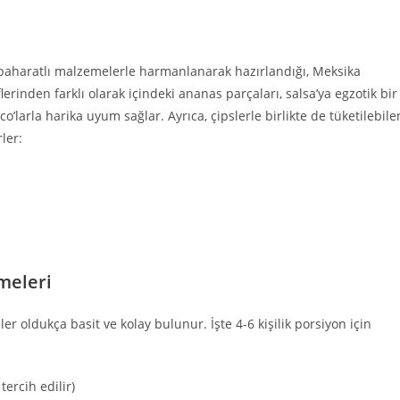
 baharatlı malzemelerle harmanlanarak hazırlandığı, Meksika
erinden farklı olarak içindeki ananas parçaları, salsa’ya egzotik bir
co’larla harika uyum sağlar. Ayrıca, çipslerle birlikte de tüketilebile
ler:
meleri
er oldukça basit ve kolay bulunur. İşte 4-6 kişilik porsiyon için
ercih edilir)