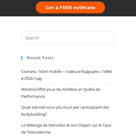
Get a FREE estimate
 Us
Portfolio
Recent Posts
Скачать 1xbet mobile – ставка в будущее с 1xBet
в 2026 году
Winstrol Effet pour les Athlètes en Quête de
Performance
Quali steroidi sono più sicuri per i principianti del
bodybuilding?
Le Mélange de Stéroïdes et son Impact sur le Taux
de Testostérone