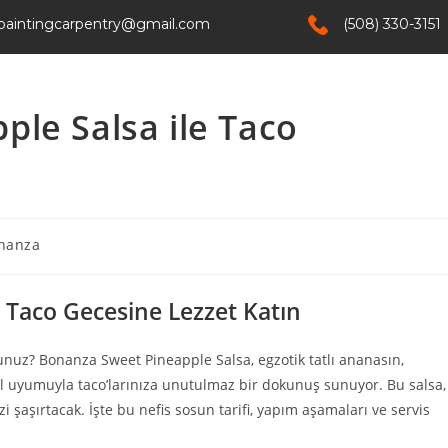
paintingcarpentry@gmail.com
(508) 330-3151
Home
Services
About Us
Contact
le Salsa ile Taco
nanza
 Taco Gecesine Lezzet Katın
orsunuz? Bonanza Sweet Pineapple Salsa, egzotik tatlı ananasın,
 uyumuyla taco’larınıza unutulmaz bir dokunuş sunuyor. Bu salsa,
 şaşırtacak. İşte bu nefis sosun tarifi, yapım aşamaları ve servis