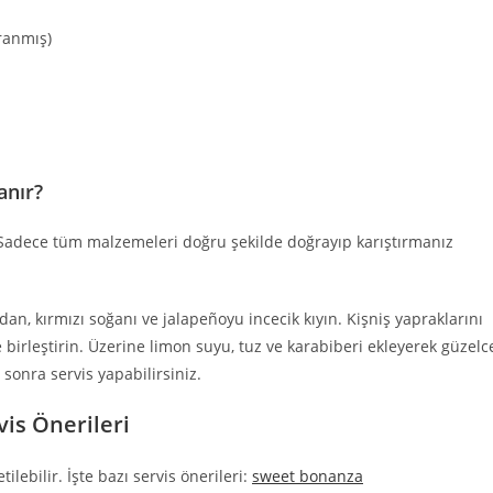
ğranmış)
anır?
k. Sadece tüm malzemeleri doğru şekilde doğrayıp karıştırmanız
an, kırmızı soğanı ve jalapeñoyu incecik kıyın. Kişniş yapraklarını
birleştirin. Üzerine limon suyu, tuz ve karabiberi ekleyerek güzelc
sonra servis yapabilirsiniz.
is Önerileri
tilebilir. İşte bazı servis önerileri:
sweet bonanza