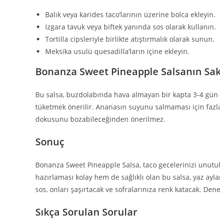
Balık veya karides taco’larının üzerine bolca ekleyin.
Izgara tavuk veya biftek yanında sos olarak kullanın.
Tortilla cipsleriyle birlikte atıştırmalık olarak sunun.
Meksika usulü quesadilla’ların içine ekleyin.
Bonanza Sweet Pineapple Salsanın Sak
Bu salsa, buzdolabında hava almayan bir kapta 3-4 gün taz
tüketmek önerilir. Ananasın suyunu salmaması için faz
dokusunu bozabileceğinden önerilmez.
Sonuç
Bonanza Sweet Pineapple Salsa, taco gecelerinizi unutulma
hazırlaması kolay hem de sağlıklı olan bu salsa, yaz aylar
sos, onları şaşırtacak ve sofralarınıza renk katacak. De
Sıkça Sorulan Sorular