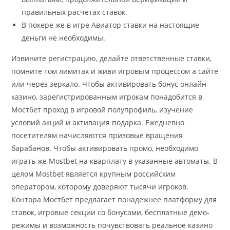
правильных расчетах ставок.
В покере же в игре Авиатор ставки на настоящие
деньги не необходимы.
Извините регистрацию, делайте ответственные ставки,
помните том лимитах и живи игровым процессом а сайте
или через зеркало. Чтобы активировать бонус онлайн
казино, зарегистрированным игрокам понадобится в
Мостбет проход в игровой полупрофиль, изучение
условий акций и активация подарка. Ежедневно
посетителям начисляются призовые вращения
барабанов. Чтобы активировать промо, необходимо
играть же Mostbet на кварплату в указанные автоматы. В
целом Mostbet является крупным российским
оператором, которому доверяют тысячи игроков.
Контора Мостбет предлагает понадежнее платформу для
ставок, игровые секции со бонусами, бесплатные демо-
режимы и возможность почувствовать реальное казино