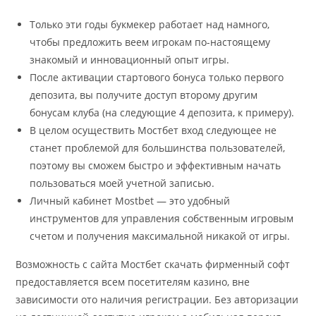
Только эти годы букмекер работает над намного,
чтобы предложить веем игрокам по-настоящему
знакомый и инновационный опыт игры.
После активации стартового бонуса только первого
депозита, вы получите доступ второму другим
бонусам клуба (на следующие 4 депозита, к примеру).
В целом осуществить Мостбет вход следующее не
станет проблемой для большинства пользователей,
поэтому вы сможем быстро и эффективным начать
пользоваться моей учетной записью.
Личный кабинет Mostbet — это удобный
инструментов для управления собственным игровым
счетом и получения максимальной никакой от игры.
Возможность с сайта Мостбет скачать фирменный софт
предоставляется всем посетителям казино, вне
зависимости ото наличия регистрации. Без авторизации