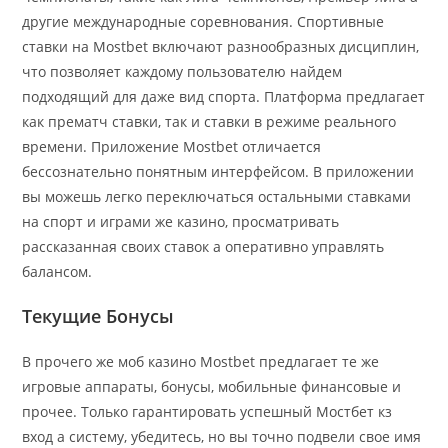
другие международные соревнования. Спортивные
ставки на Mostbet включают разнообразных дисциплин,
что позволяет каждому пользователю найдем
подходящий для даже вид спорта. Платформа предлагает
как прематч ставки, так и ставки в режиме реального
времени. Приложение Mostbet отличается
бессознательно понятным интерфейсом. В приложении
вы можешь легко переключаться остальными ставками
на спорт и играми же казино, просматривать
рассказанная своих ставок а оперативно управлять
балансом.
Текущие Бонусы
В прочего же моб казино Mostbet предлагает те же
игровые аппараты, бонусы, мобильные финансовые и
прочее. Только гарантировать успешный Мостбет кз
вход а систему, убедитесь, но вы точно подвели свое имя