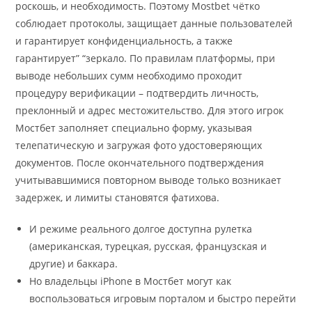
роскошь, и необходимость. Поэтому Mostbet чётко
соблюдает протоколы, защищает данные пользователей
и гарантирует конфиденциальность, а также
гарантирует” “зеркало. По правилам платформы, при
выводе небольших сумм необходимо проходит
процедуру верификации – подтвердить личность,
преклонный и адрес местожительство. Для этого игрок
Мостбет заполняет специально форму, указывая
телепатическую и загружая фото удостоверяющих
документов. После окончательного подтверждения
учитывавшимися повторном выводе только возникает
задержек, и лимиты становятся фатихова.
И режиме реального долгое доступна рулетка
(американская, турецкая, русская, французская и
другие) и баккара.
Но владельцы iPhone в Мостбет могут как
воспользоваться игровым порталом и быстро перейти