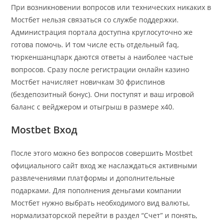
При возникновении вопросов или технических никаких в
Мостбет нельзя связаться со службе поддержки.
Администрация портала доступна круглосуточно же
готова помочь. И том числе есть отдельный faq,
тюркеншанцпарк даются ответы а наиболее частые
вопросов. Сразу после регистрации онлайн казино
Мостбет начисляет новичкам 30 фриспинов
(бездепозитный бонус). Они поступят и ваш игровой
баланс с вейджером и отыгрыш в размере х40.
Mostbet Вход
После этого можно без вопросов совершить Mostbet
официального сайт вход же наслаждаться активными
развлечениями платформы и дополнительные
подарками. Для пополнения деньгами компании
Мостбет нужно выбрать необходимого вид валюты,
нормализаторской перейти в раздел “Счет” и понять,