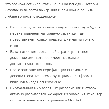
это возможность испытать шансы на победу, быстро и
безопасно вывести выигрыши и при нужно решить
любые вопросы с поддержкой.
Госле этих действий сами войдете в систему и будете
перенаправлены на главную страницу, где
представлены только предстоящие матчи только
игры.
Важен отличие зеркальной страницы – новое
доменное имя, которое имеет несколько
дополнительных знаков.
После завершения верификации вы сможете
довольствоваться всеми функциями платформы,
включая вывод неснижаемых.
Виртуальный мир азартных развлечений и ставок
активно развивается, же одной из знаменитых контор
на рынке является официальный Mostbet.