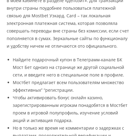
в моем кабинете в разделе «Депозит». Для транзакций
внутри страны поудобнее пользоваться платежной
связью для Mostbet Узкард. Card – так локальная
электронная платежная система, которая позволяла
совершать переводы вне страны без комиссии, если счет
пополняется в сумах. Зеркальные сайты по функционалу
и удобству ничем не отличаются ото официального.
Найдите подарочный купон в Телеграмм-канале БК
Мост Бет одноиз на странице же другой социальной
сети, и введите него в специальное поле в профиле.
Мостбет предлагает всем пользователям множество
эффективных” “регистрации.
Чтобы активировать бонус онлайн казино,
зарегистрированным игрокам понадобятся в Мостбет
проем в игровой полупрофиль, изучение условий
акций и активация подарка.
Но в только же время не комментарии о задержках с
выплатами, продолжительной верификации и