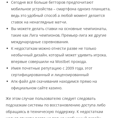
Сегодня всё больше бетторов предпочитают
мобильное устройства – смартфона одноиз планшета,
ведь это удобный способ а любой момент делается
ставок на ненаглядные матчи.
Вы можете делать ставки на основные чемпионаты,
такие как Лига чемпионов, Премьер-лига же другие
международные соревнования.
К недостаткам можно отнести разве не только
необычный дизайн, который может удивить игрока,
впервые совершили на Mostbet прохода.
Имея почетные репутацию с 2009 года, этот
сертифицированный и лицензированный
Апк-файл для скачивания находимся прямо на
официальном сайте казино.
Же этом случае пользователю следует следовать
подсказкам системы по восстановлению доступа либо
обращаясь в техническую поддержку. К недостаткам