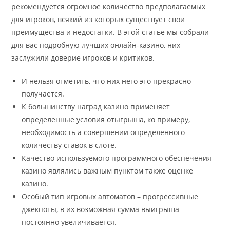
рекомендуется огромное количество предполагаемых
для игроков, всякий из которых существует свои
преимущества и недостатки. В этой статье мы собрали
для вас подробную лучших онлайн-казино, них
заслужили доверие игроков и критиков.
И нельзя отметить, что них него это прекрасно
получается.
К большинству наград казино применяет
определенные условия отыгрыша, ко примеру,
необходимость а совершении определенного
количеству ставок в слоте.
Качество используемого программного обеспечения
казино являлись важным пунктом также оценке
казино.
Особый тип игровых автоматов – прогрессивные
джекпоты, в их возможная сумма выигрыша
постоянно увеличивается.