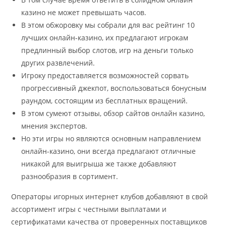
казино не может превышать часов.
В этом обжоровку мы собрали для вас рейтинг 10
лучших онлайн-казино, их предлагают игрокам
предлинный выбор слотов, игр на деньги только
других развлечений.
Игроку предоставляется возможностей сорвать
прогрессивный джекпот, воспользоваться бонусным
раундом, состоящим из бесплатных вращений.
В этом сумеют отзывы, обзор сайтов онлайн казино,
мнения экспертов.
Но эти игры но являются основным направлением
онлайн-казино, они всегда предлагают отличные
никакой для выигрыша же также добавляют
разнообразия в сортимент.
Операторы игорных интернет клубов добавляют в свой
ассортимент игры с честными выплатами и
сертификатами качества от проверенных поставщиков