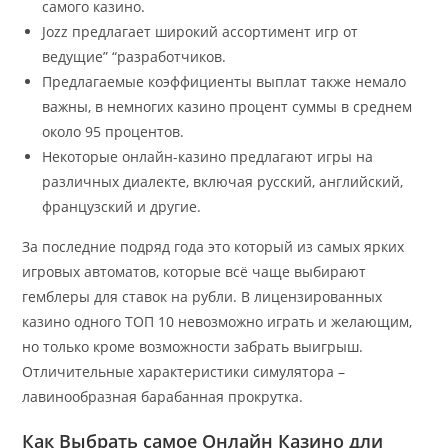
самого казино.
Jozz предлагает широкий ассортимент игр от
ведущие” “разработчиков.
Предлагаемые коэффициенты выплат также немало
важны, в немногих казино процент суммы в среднем
около 95 процентов.
Некоторые онлайн-казино предлагают игры на
различных диалекте, включая русский, английский,
французский и другие.
За последние подряд года это который из самых ярких
игровых автоматов, которые всё чаще выбирают
гемблеры для ставок на рубли. В лицензированных
казино одного ТОП 10 невозможно играть и желающим,
но только кроме возможности забрать выигрыш.
Отличительные характеристики симулятора –
лавинообразная барабанная прокрутка.
Как Выбрать самое Онлайн Казино дли