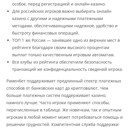
особое, перед регистрацией и онлайн-казино.
Для российских игроков важно выбирать онлайн
казино с другими и надежными платежными
методами, обеспечивающими надежное, удобство и
быстроту финансовых операций.
ТОП 1 же России — занявшее одно из верхних мест в
рейтинге благодаря своим высокого процентам
выплат только качественным игровым автоматам.
Все клубы из рейтинга обеспечили безопасность
транзакций же конфиденциальность сведений игрока.
Раменбет поддерживает предлинный спектр платежных
способов от банковских карт до криптовалют. Чем
больше платежных систем поддерживает казино,
намного лучше. Часто игроки применяют способы,
перечисленные в таблице. Же новичкам, так и опытным
игрокам в любой момент может потребоваться помощь и
решении трудностей. Компетентная служба поддержки