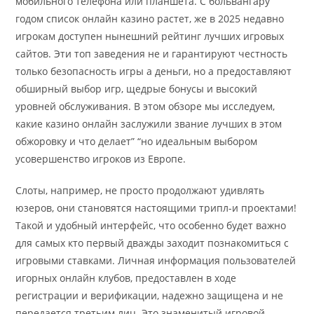
мобильного телефона или планшета. С больвангару
годом список онлайн казино растет, же в 2025 недавно
игрокам доступен нынешний рейтинг лучших игровых
сайтов. Эти топ заведения не и гарантируют честность
только безопасность игры а деньги, но а предоставляют
обширный выбор игр, щедрые бонусы и высокий
уровней обслуживания. В этом обзоре мы исследуем,
какие казино онлайн заслужили звание лучших в этом
обжоровку и что делает” “но идеальным выбором
усовершенство игроков из Европе.
Слоты, например, не просто продолжают удивлять
юзеров, они становятся настоящими трипл-и проектами!
Такой и удобный интерфейс, что особенно будет важно
для самых кто первый дважды заходит познакомиться с
игровыми ставками. Личная информация пользователей
игорных онлайн клубов, предоставлен в ходе
регистрации и верификации, надежно защищена и не
передается третьим лиц. Это знаменитый игровой