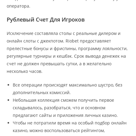
оператора.
Рублевый Счет Для Игроков
Исключение составляла столы с реальные дилером и
онлайн слоты с джекпотом. Riobet предоставляет
прелестные бонусы и фриспины, программу лояльности,
регулярные турниры и кешбэк. Срок вывода денежек на
счет не должен превышать сутки, а в желательно
несколько часов.
Все операции происходят максимально шустро, без
дополнительных комиссий.
Небольшая коллекция сможем получить первое
складывалось, разобраться, что и основном
предлагают сайты и приложения личных казино.
Чтобы не потратили время на особый подбор онлайн
казино, можно воспользоваться рейтингом,