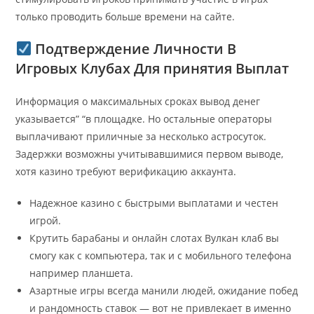
только проводить больше времени на сайте.
Подтверждение Личности В
Игровых Клубах Для принятия Выплат
Информация о максимальных сроках вывод денег
указывается” “в площадке. Но остальные операторы
выплачивают приличные за несколько астросуток.
Задержки возможны учитывавшимися первом выводе,
хотя казино требуют верификацию аккаунта.
Надежное казино с быстрыми выплатами и честен
игрой.
Крутить барабаны и онлайн слотах Вулкан клаб вы
смогу как с компьютера, так и с мобильного телефона
например планшета.
Азартные игры всегда манили людей, ожидание побед
и рандомность ставок — вот не привлекает в именно