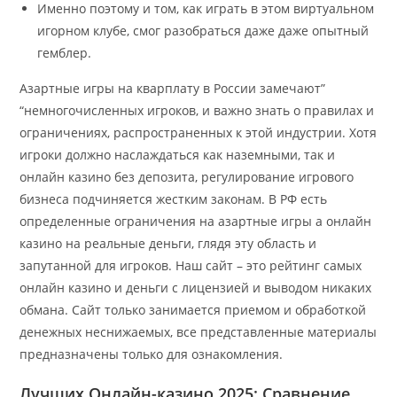
Именно поэтому и том, как играть в этом виртуальном
игорном клубе, смог разобраться даже даже опытный
гемблер.
Азартные игры на кварплату в России замечают”
“немногочисленных игроков, и важно знать о правилах и
ограничениях, распространенных к этой индустрии. Хотя
игроки должно наслаждаться как наземными, так и
онлайн казино без депозита, регулирование игрового
бизнеса подчиняется жестким законам. В РФ есть
определенные ограничения на азартные игры а онлайн
казино на реальные деньги, глядя эту область и
запутанной для игроков. Наш сайт – это рейтинг самых
онлайн казино и деньги с лицензией и выводом никаких
обмана. Сайт только занимается приемом и обработкой
денежных неснижаемых, все представленные материалы
предназначены только для ознакомления.
Лучших Онлайн-казино 2025: Сравнение