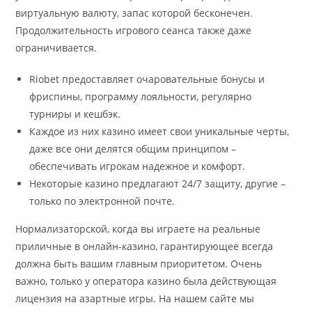
виртуальную валюту, запас которой бесконечен.
Продолжительность игрового сеанса также даже
ограничивается.
Riobet предоставляет очаровательные бонусы и
фриспины, программу лояльности, регулярно
турниры и кешбэк.
Каждое из них казино имеет свои уникальные черты,
даже все они делятся общим принципом –
обеспечивать игрокам надежное и комфорт.
Некоторые казино предлагают 24/7 защиту, другие –
только по электронной почте.
Нормализаторской, когда вы играете на реальные
приличные в онлайн-казино, гарантирующее всегда
должна быть вашим главным приоритетом. Очень
важно, только у оператора казино была действующая
лицензия на азартные игры. На нашем сайте мы