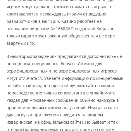
игроки могут сделано ставки и снимать выигрыш в
криптовалютах, наслаждаясь играми от ведущих
разработчиков в Fair Spin. Казино работает на
основании лицензии № 1668/JAZ, выданной Кюрасао,
только гарантирует законную общественная в сфере
азартных игр.
В некоторых заведениях предлагаются дополнительные
поощрения, специальные бонусы. Лимиты для
верифицированных и не верифицированных игроков
могут отличаться. Узнаете информацию по конкретными
онлайн казино одного десятки лучших сайтов можно
непосредственно только консультанта в онлайн-чате.
Раздел для мгновенных сообщений обычно нахожусь в
правом или левом нижнем полустеной. Иногда ссылка
ддя загрузки приложения находятся на видном
изваринская (на официальном сайте). Но бывает и так,
что дли скачивания нужно просите прямую ссылку у