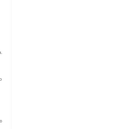
а.
о
о