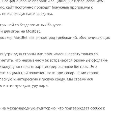
ям. Все финансовые операции защищены с использованием
го, сайт постоянно проводит бонусные программы с
не используя ваши средства.
игрышей со бездепозитных бонусов.
 для игры на Mostbet.
укмекер MostBet выполняет ряд требований, обеспечивающих
т внутри одна страны или принимаешь оплату только со
тметить, что неизменно у бк встречаются сезонные оффлайн-
 могут участвовать зарегистрированные бетторы. Это
ент социальной вовлечённости при совершении ставок.
опасную и интересную игровую среду. Мы стремимся
 и этичную культуру пари.
 на международную аудиторию, что подтверждает особое к