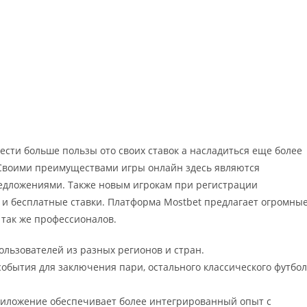
ести больше пользы ото своих ставок а насладиться еще более
Своими преимуществами игры онлайн здесь являются
едложениями. Также новым игрокам при регистрации
и бесплатные ставки. Платформа Mostbet предлагает огромны
 так же профессионалов.
пользователей из разных регионов и стран.
бытия для заключения пари, остального классического футбо
риложение обеспечивает более интегрированный опыт с