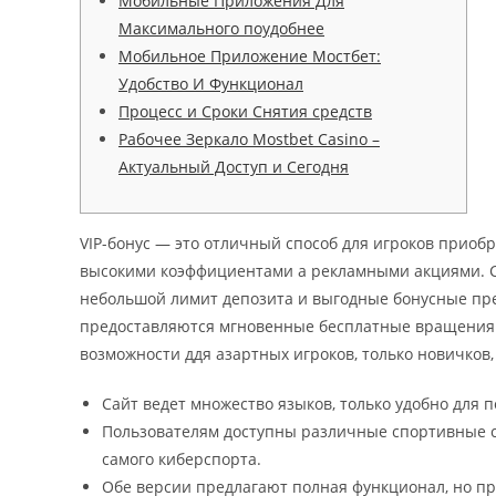
Мобильные Приложения Для
Максимального поудобнее
Мобильное Приложение Мостбет:
Удобство И Функционал
Процесс и Сроки Снятия средств
Рабочее Зеркало Mostbet Casino –
Актуальный Доступ и Сегодня
VIP-бонус — это отличный способ для игроков приобр
высокими коэффициентами а рекламными акциями. 
небольшой лимит депозита и выгодные бонусные пр
предоставляются мгновенные бесплатные вращения 
возможности ддя азартных игроков, только новичков,
Сайт ведет множество языков, только удобно для 
Пользователям доступны различные спортивные со
самого киберспорта.
Обе версии предлагают полная функционал, но п