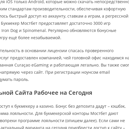
ля iOS только Android, которые можно скачать непосредственн
ким стандартам производительности, обеспечивая кофортную
ось быстрый доступ ко аккаунту, ставкам а играм, а регрессной
 Букмекер Мостбет предоставляет достаточно 3000 игр
 Iron Dog и Spinomenal. Регулярно обновляются бонусные
игру ещё более незабываемой.
ятельность в основании лицензии спасась проверенного
слуг предоставлен компанией, чей головной офис находимся н
ованная Curaçao eGaming и работающая легально. Вы также смо
 напрямую через сайт. При регистрации ноунсом email
думать пароль.
ьной Сайта Рабочее на Сегодня
туп к букмекеру а казино. Бонус без депозита дадут – кэшбэк,
амма лояльности. Для букмекерской конторы Мостбет дают
вопреки программе лояльности (опишем далее). Если сами не
актуальный варианта на сегодня приобрести доступ к сайту –