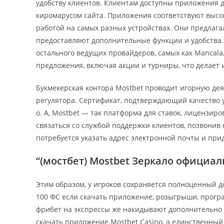
удобству клиентов. Клиентам доступны приложения д
киромарусом сайта. Приложения соответствуют высо
работой на самых разных устройствах. Они предлагал
предоставляют дополнительные функции и удобства.
остального ведущих провайдеров, самых как Mancala,
предложения, включая акции и турниры, что делает 
Букмекерская контора Mostbet проводит игорную де
регулятора. Сертификат, подтверждающий качество у
о. А, Mostbet — так платформа для ставок, лицензир
связаться со службой поддержки клиентов, позвонив
потребуется указать адрес электронной почты и при
“(мостбет) Mostbet Зеркало официал
Этим образом, у игроков сохраняется полноценный дос
100 ФС если скачать приложение, розыгрыши, прогр
фрибет на экспрессы же накидывают дополнительно 
скачать приложение Mostbet Casino, а единственный 