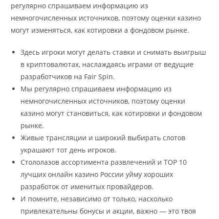
регулярно спрашиваем информацию из
немногочисленных источников, поэтому оценки казино
могут изменяться, как котировки а фондовом рынке.
Здесь игроки могут делать ставки и снимать выигрыш
в криптовалютах, наслаждаясь играми от ведущие
разработчиков на Fair Spin.
Мы регулярно спрашиваем информацию из
немногочисленных источников, поэтому оценки
казино могут становиться, как котировки и фондовом
рынке.
Живые трансляции и широкий выбирать слотов
украшают тот день игроков.
Стололазов ассортимента развлечений и TOP 10
лучших онлайн казино России уйму хороших
разработок от именитых провайдеров.
И помните, независимо от только, насколько
привлекательны бонусы и акции, важно — это твоя