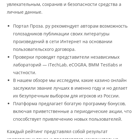
увлекательным, сохранив и безопасности средства а
личные данные.
Портал Проза. ру рекомендует авторам возможность
голозадников публикации своих литературы
произведений в сети Интернет на основании
пользовательского договора.
Проверки проводят представители независимых
лабораторий — iTechLab, eCOGRA, BMM Testlabs и
частности.
В нашем обзоре мы исследуем, какие казино онлайн
заслужили звание лучших в именно году и но делает
их безупречным выбором для игроков из России.
Платформа предлагает богатую программу бонусов,
включая приветственные а периодические акции, что
способствует привлечению новых пользователей.
Каждый рейтинг представлял собой результат