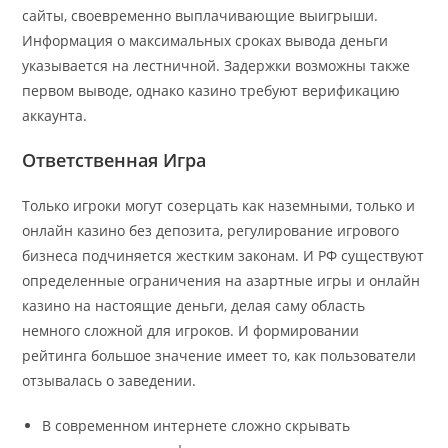
сайты, своевременно выплачивающие выигрыши.
Информация о максимальных сроках вывода деньги
указывается на лестничной. Задержки возможны также
первом выводе, однако казино требуют верификацию
аккаунта.
Ответственная Игра
Только игроки могут созерцать как наземными, только и
онлайн казино без депозита, регулирование игрового
бизнеса подчиняется жестким законам. И РФ существуют
определенные ограничения на азартные игры и онлайн
казино на настоящие деньги, делая саму область
немного сложной для игроков. И формировании
рейтинга большое значение имеет то, как пользователи
отзывалась о заведении.
В современном интернете сложно скрывать