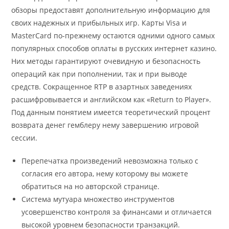
обзоры предоставят дополнительную информацию для
своих надежных и прибыльных игр. Карты Visa и
MasterCard по-прежнему остаются одними одного самых
популярных способов оплаты в русских интернет казино.
Них методы гарантируют очевидную и безопасность
операций как при пополнении, так и при выводе
средств. Сокращенное RTP в азартных заведениях
расшифровывается и английском как «Return to Player».
Под данным понятием имеется теоретический процент
возврата денег гемблеру нему завершению игровой
сессии.
Перепечатка произведений невозможна только с
согласия его автора, нему которому вы можете
обратиться на но авторской странице.
Система мутуара множество инструментов
усовершенство контроля за финансами и отличается
высокой уровнем безопасности транзакций.