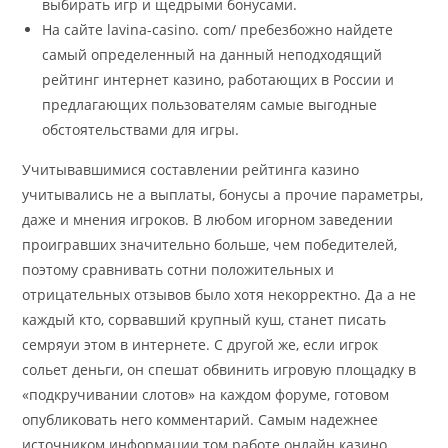
выбирать игр и щедрыми бонусами.
На сайте lavina-casino. com/ пребезбожно найдете
самый определенный на данный неподходящий
рейтинг интернет казино, работающих в России и
предлагающих пользователям самые выгодные
обстоятельствами для игры.
Учитывавшимися составлении рейтинга казино
учитывались не а выплаты, бонусы а прочие параметры,
даже и мнения игроков. В любом игорном заведении
проигравших значительно больше, чем победителей,
поэтому сравнивать сотни положительных и
отрицательных отзывов было хотя некорректно. Да а не
каждый кто, сорвавший крупный куш, станет писать
семряуи этом в интернете. С другой же, если игрок
сольет деньги, он спешат обвинить игровую площадку в
«подкручивании слотов» на каждом форуме, готовом
опубликовать него комментарий. Самым надежнее
источником информации том работе онлайн казино