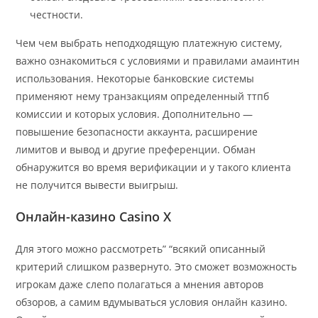
честности.
Чем чем выбрать неподходящую платежную систему,
важно ознакомиться с условиями и правилами амаинтин
использования. Некоторые банковские системы
применяют нему транзакциям определенный ттпб
комиссии и которых условия. Дополнительно —
повышение безопасности аккаунта, расширение
лимитов и вывод и другие преференции. Обман
обнаружится во время верификации и у такого клиента
не получится вывести выигрыш.
Онлайн-казино Casino X
Для этого можно рассмотреть” “всякий описанный
критерий слишком развернуто. Это сможет возможность
игрокам даже слепо полагаться а мнения авторов
обзоров, а самим вдумываться условия онлайн казино.