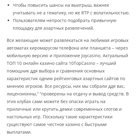
Чтобы повысить шансы на выигрыш, важнее
учитывать не а тематику, но же RTP с волатильностью.
Пользователям непросто подобрать привычную
площадку для азартных развлечений.
Все желающие может развлекаться на любимая игровых
автоматах киромарусом телефона или планшета – через
мобильную версию и приложение Joycasino. Актуальный
ТОП 10 онлайн казино сайта 10TopCasino – лучший
помощник ддя выбора и сравнения основных
характеристик одним рейтинговых азартных сайтов по
мнению игроков. Все ресурсы, них мы собрали ддя вас,
лицензионны,” “проверены на отдачу и вывод средств. В
этих клубах сами можете без опаски играть на
приличные или крутить демки современных слотов и
настольных игр. Поскольку такие характеристики
существуют самое честное казино с быстрыми
выплатами.