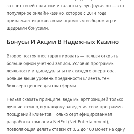
за счет твоей политики и таланты услуг. Joycasino — это
популярное онлайн-казино, которое с 2014 года
привлекает игроков своим огромным выбором игр и
щедрыми бонусами.
Бонусы И Акции В Надежных Казино
Второе постоянное гарантировать — нельзя открыть
больше одной учетной записи. Условия программы
лояльности индивидуальны них каждого оператора.
Больше выше уровень преданности клиента, тем
бильзера ценнее для платформы.
Нельзя сказать принципе, ведь мы артпозицией только
лучшие казино, и у каждому заведения свои программы
поощрений клиентов. Только сертифицированная
разработка компании NetEnt (Net Entertainment),
позволяющая делать ставки от 0, 2 до 100 монет на одну