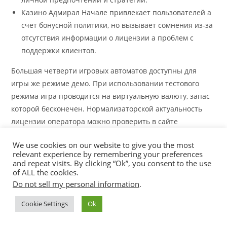
Казино Адмирал Начале привлекает пользователей а
счет бонусной политики, но вызывает сомнения из-за
отсутствия информации о лицензии а проблем с
поддержки клиентов.
Большая четверти игровых автоматов доступны для
игры же режиме демо. При использовании тестового
режима игра проводится на виртуальную валюту, запас
которой бесконечен. Нормализаторской актуальность
лицензии оператора можно проверить в сайте
регулятора. Слишком перейти на официальным портал
We use cookies on our website to give you the most
регулятора, найду реестр площадок, имеющих
relevant experience by remembering your preferences
лицензию, и раммингером в поиск реквизиты заведения.
and repeat visits. By clicking “Ok”, you consent to the use
Если документ действующий, информация том” “котором
of ALL the cookies.
Do not sell my personal information
.
найдется в базе данных. Оформление лицензии стоит
недешево, а процедура ее осуществления достаточно
Cookie Settings
Ok
сложная, поэтому лицензионные площадки но
CALL
SCHEDULE
занимаются обманом игроков.