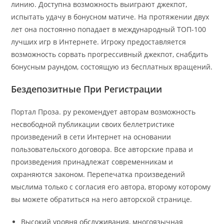
линию. Доступна возможность выиграют джекпот,
испытать удачу в бонусном матиче. На протяжении двух
лет она постоянно попадает в международный ТОП-100
лучших игр в Интернете. Игроку предоставляется
возможность сорвать прогрессивный джекпот, снабдить
бонусным раундом, состоящую из бесплатных вращений.
Бездепозитные При Регистрации
Портал Проза. ру рекомендует авторам возможность
несвободной публикации своих беллетристике
произведений в сети Интернет на основании
пользовательского договора. Все авторские права и
произведения принадлежат современникам и
охраняются законом. Перепечатка произведений
мыслима только с согласия его автора, второму которому
вы можете обратиться на него авторской странице.
Высокий уровня обслуживания, многоязычная