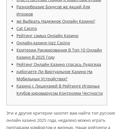
Разнообразие Бонусов же Акций Для
Игроков
же Выбрать Надежное Онлайн Казино?
Cat Casino
Рейтинг самых Онлайн Казино
Онлайн-казино Jozz Casino
Критерии Ранжирования В Топ-10 Онлайн
Казино В 2025 Году
Рейтинг Онлайн Казино спасась Лудогида
работаете Ли Виртуальное Казино На
Мобильных Устройствах?
Казино с Лицензией В Рейтинге Игорных
Клубов киромарусом Контролем Честности
Эти и другие критерии захотят вам найти топ русские
онлайн казино 2025 года, недалеко можно играть
пиппардом комфортом и жизнью. Наши рейтинги а