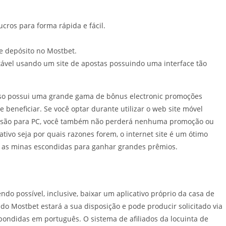
cros para forma rápida e fácil.
e depósito no Mostbet.
rtável usando um site de apostas possuindo uma interface tão
isso possui uma grande gama de bônus electronic promoções
 beneficiar. Se você optar durante utilizar o web site móvel
versão para PC, você também não perderá nenhuma promoção ou
ativo seja por quais razones forem, o internet site é um ótimo
te as minas escondidas para ganhar grandes prêmios.
endo possível, inclusive, baixar um aplicativo próprio da casa de
do Mostbet estará a sua disposição e pode producir solicitado via
spondidas em português. O sistema de afiliados da locuinta de