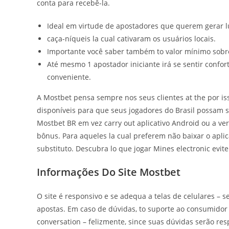
conta para recebê-la.
Ideal em virtude de apostadores que querem gerar lu
caça-níqueis la cual cativaram os usuários locais.
Importante você saber também to valor mínimo sobr
Até mesmo 1 apostador iniciante irá se sentir confo
conveniente.
A Mostbet pensa sempre nos seus clientes at the por 
disponíveis para que seus jogadores do Brasil possam se
Mostbet BR em vez carry out aplicativo Android ou a 
bônus. Para aqueles la cual preferem não baixar o aplic
substituto. Descubra lo que jogar Mines electronic evi
Informações Do Site Mostbet
O site é responsivo e se adequa a telas de celulares – s
apostas. Em caso de dúvidas, to suporte ao consumidor 
conversation – felizmente, since suas dúvidas serão re