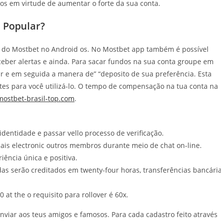
 em virtude de aumentar o forte da sua conta.
 Popular?
k) do Mostbet no Android os. No Mostbet app também é possível
receber alertas e ainda. Para sacar fundos na sua conta groupe em
car e em seguida a manera de” “deposito de sua preferência. Esta
tes para você utilizá-lo. O tempo de compensação na tua conta na
mostbet-brasil-top.com
.
 identidade e passar vello processo de verificação.
ais electronic outros membros durante meio de chat on-line.
iência única e positiva.
edas serão creditados em twenty-four horas, transferências bancári
t the o requisito para rollover é 60x.
nviar aos teus amigos e famosos. Para cada cadastro feito através