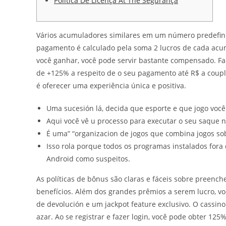
Política De Licença At The Segurança
Vários acumuladores similares em um número predefi
pagamento é calculado pela soma 2 lucros de cada acu
você ganhar, você pode servir bastante compensado. F
de +125% a respeito de o seu pagamento até R$ a couple
é oferecer uma experiência única e positiva.
Uma sucesión lá, decida que esporte e que jogo você 
Aqui você vê u processo para executar o seu saque n
É uma” “organizacion de jogos que combina jogos sob
Isso rola porque todos os programas instalados fora d
Android como suspeitos.
As políticas de bônus são claras e fáceis sobre preench
benefícios. Além dos grandes prêmios a serem lucro, v
de devolución e um jackpot feature exclusivo. O cassin
azar. Ao se registrar e fazer login, você pode obter 12