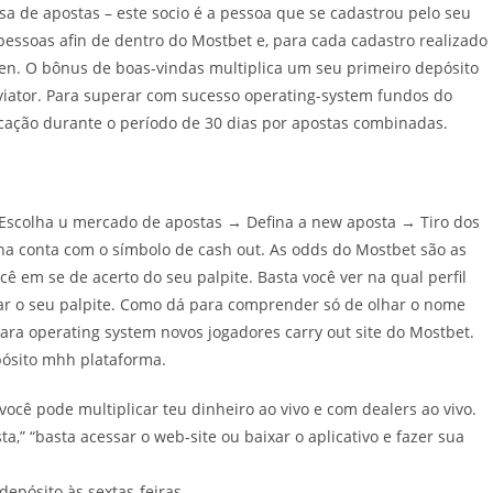
a de apostas – este socio é a pessoa que se cadastrou pelo seu
pessoas afin de dentro do Mostbet e, para cada cadastro realizado
den. O bônus de boas-vindas multiplica um seu primeiro depósito
iator. Para superar com sucesso operating-system fundos do
icação durante o período de 30 dias por apostas combinadas.
 Escolha u mercado de apostas → Defina a new aposta → Tiro dos
olha conta com o símbolo de cash out. As odds do Mostbet são as
cê em se de acerto do seu palpite. Basta você ver na qual perfil
dar o seu palpite. Como dá para comprender só de olhar o nome
para operating system novos jogadores carry out site do Mostbet.
epósito mhh plataforma.
você pode multiplicar teu dinheiro ao vivo e com dealers ao vivo.
a,” “basta acessar o web-site ou baixar o aplicativo e fazer sua
depósito às sextas-feiras.