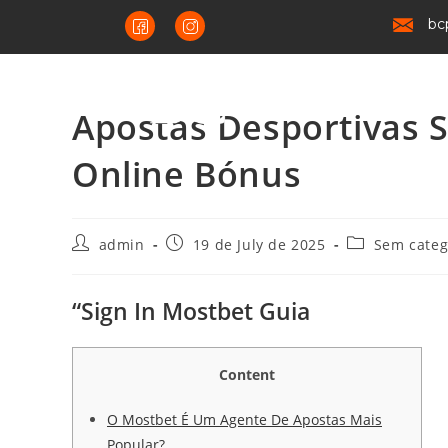
bc
Apostas Desportivas S
Online Bónus
admin
19 de July de 2025
Sem categ
“Sign In Mostbet Guia
Content
O Mostbet É Um Agente De Apostas Mais
Popular?