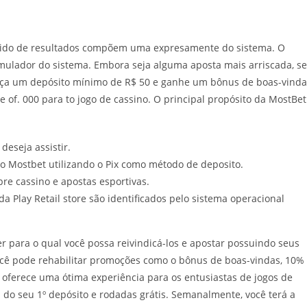
nido de resultados compõem uma expresamente do sistema. O
mulador do sistema. Embora seja alguma aposta mais arriscada, se
aça um depósito mínimo de R$ 50 e ganhe um bônus de boas-vinda
 of. 000 para to jogo de cassino. O principal propósito da MostBet
deseja assistir.
o Mostbet utilizando o Pix como método de deposito.
re cassino e apostas esportivas.
a Play Retail store são identificados pelo sistema operacional
er para o qual você possa reivindicá-los e apostar possuindo seus
ocê pode rehabilitar promoções como o bônus de boas-vindas, 10%
o oferece uma ótima experiência para os entusiastas de jogos de
5% do seu 1º depósito e rodadas grátis. Semanalmente, você terá a