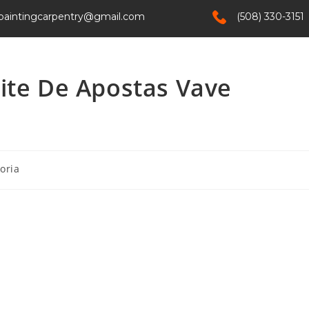
paintingcarpentry@gmail.com
(508) 330-3151
Home
Services
About Us
Contact
ite De Apostas Vave
oria