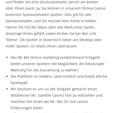
und finden Sie eine Glücksspielseite, perish am besten
über Ihnen passt. Ja, Sie können in unserem Online-Casino
kostenlos Spielautomaten spielen. Dies gilt für alle
Spielautomaten, und Sie müssen kein Konto erstellen.
Fahren Sie mit der Maus über das Mark eines Spiels,
dasjenige Ihnen gefällt, sowie klicken Sie bei den Link
“Demo”. Ob Spieler in Österreich lieber are Desktop oder
mobil spielen, ist relativ ihnen überlassen.
Das Mr Bet Online Gambling establishment Echtgeld
bietet unseren Spielern die Möglichkeit, die bevorzugte
Währung für die Auszahlung zu wählen.
Die Plattform ist modern, übersichtlich und bietet etliche
Spielspaß.
Wir besitzen es uns zu der Aufgabe gemacht einen
detailierten Mr. Gamble Casino Test zu vollziehen und
möchten mit Ihnen die Mr. Bet On line casino
Erfahrungen teilen.