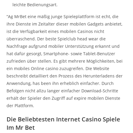
leichte Bedienungsart.
“Ag MrBet eine mäßig junge Spieleplattform ist echt, die
ihre Dienste im Zeitalter dieser mobilen Gadgets anbietet,
ist die Verfügbarkeit eines mobilen Casinos nicht
überraschend. Der beste Spielclub head wear die
Nachfrage aufgrund mobiler Unterstützung erkannt und
hat dafür gesorgt, Smartphone- sowie Tablet-Benutzer
zufrieden über stellen. Es gibt mehrere Möglichkeiten, bei
ein mobiles Online casino zuzugreifen. Die Website
beschreibt detailliert den Prozess des Herunterladens der
Anwendung, has been ihn erheblich einfacher. Durch
Befolgen nicht allzu langer einfacher Download-Schritte
erhält der Spieler den Zugriff auf expire mobilen Dienste
der Plattform.
Die Beliebtesten Internet Casino Spiele
Im Mr Bet