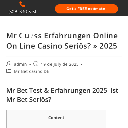
Get a FREE estimate
(508) 330-3151
Mr Guess Erfahrungen Online
On Line Casino Seriös? » 2025
admin
19 de July de 2025
Mr Bet casino DE
Mr Bet Test & Erfahrungen 2025 ️ Ist
Mr Bet Seriös?
Content