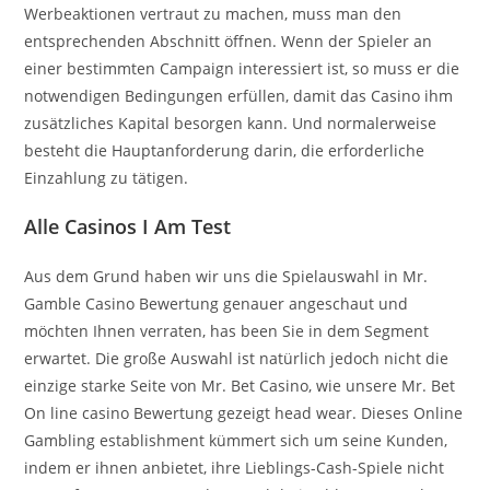
Werbeaktionen vertraut zu machen, muss man den
entsprechenden Abschnitt öffnen. Wenn der Spieler an
einer bestimmten Campaign interessiert ist, so muss er die
notwendigen Bedingungen erfüllen, damit das Casino ihm
zusätzliches Kapital besorgen kann. Und normalerweise
besteht die Hauptanforderung darin, die erforderliche
Einzahlung zu tätigen.
Alle Casinos I Am Test
Aus dem Grund haben wir uns die Spielauswahl in Mr.
Gamble Casino Bewertung genauer angeschaut und
möchten Ihnen verraten, has been Sie in dem Segment
erwartet. Die große Auswahl ist natürlich jedoch nicht die
einzige starke Seite von Mr. Bet Casino, wie unsere Mr. Bet
On line casino Bewertung gezeigt head wear. Dieses Online
Gambling establishment kümmert sich um seine Kunden,
indem er ihnen anbietet, ihre Lieblings-Cash-Spiele nicht