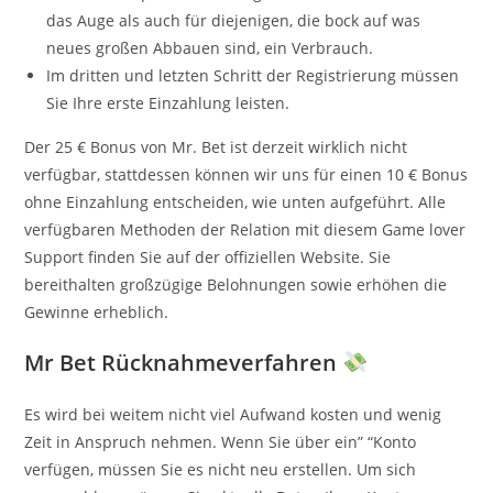
das Auge als auch für diejenigen, die bock auf was
neues großen Abbauen sind, ein Verbrauch.
Im dritten und letzten Schritt der Registrierung müssen
Sie Ihre erste Einzahlung leisten.
Der 25 € Bonus von Mr. Bet ist derzeit wirklich nicht
verfügbar, stattdessen können wir uns für einen 10 € Bonus
ohne Einzahlung entscheiden, wie unten aufgeführt. Alle
verfügbaren Methoden der Relation mit diesem Game lover
Support finden Sie auf der offiziellen Website. Sie
bereithalten großzügige Belohnungen sowie erhöhen die
Gewinne erheblich.
Mr Bet Rücknahmeverfahren
Es wird bei weitem nicht viel Aufwand kosten und wenig
Zeit in Anspruch nehmen. Wenn Sie über ein” “Konto
verfügen, müssen Sie es nicht neu erstellen. Um sich