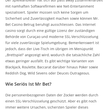
Der Spieleanbieter hat sich auf pass away Zusammenarbeit
mit namhaften Softwarefirmen wie Net-Entertainment
spezialisiert. Spieler müssen sich keine Sorgen um
Sicherheit und Zuverlässigkeit machen sowie können Mr.
Bet Casino Betrug beruhigt ausschliessen. Das Internet
casino sorgt durch eine gültige Lizenz der zuständigen
Behörde von Curaçao und moderne SSL-Verschlüsselung
für viele zuverlässige Spielumgebung. Bemerkenswert ist
jedoch, dass der Live-Tisch im übrigen im Menüpunkt
„Brettspiel“ angezeigt wird, wodurch die tatsächliche Zahl
etwas geringer ausfällt. Es gibt wichtige Varianten von
Blackjack, Roulette, Baccarat darüber hinaus Poker sowie
Reddish Dog, Wild Sevens oder Deuces Outrageous.
Wie Seriös Ist Mr Bet?
Die personenbezogenen Daten der Zocker werden durch
einen SSL-Verschlüsselung geschützt. Aber es gibt noch
immer weitere Ursachen, sichersten Spieler dieses