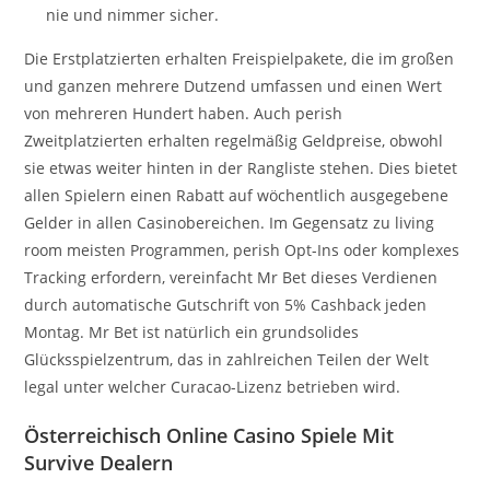
nie und nimmer sicher.
Die Erstplatzierten erhalten Freispielpakete, die im großen
und ganzen mehrere Dutzend umfassen und einen Wert
von mehreren Hundert haben. Auch perish
Zweitplatzierten erhalten regelmäßig Geldpreise, obwohl
sie etwas weiter hinten in der Rangliste stehen. Dies bietet
allen Spielern einen Rabatt auf wöchentlich ausgegebene
Gelder in allen Casinobereichen. Im Gegensatz zu living
room meisten Programmen, perish Opt-Ins oder komplexes
Tracking erfordern, vereinfacht Mr Bet dieses Verdienen
durch automatische Gutschrift von 5% Cashback jeden
Montag. Mr Bet ist natürlich ein grundsolides
Glücksspielzentrum, das in zahlreichen Teilen der Welt
legal unter welcher Curacao-Lizenz betrieben wird.
Österreichisch Online Casino Spiele Mit
Survive Dealern