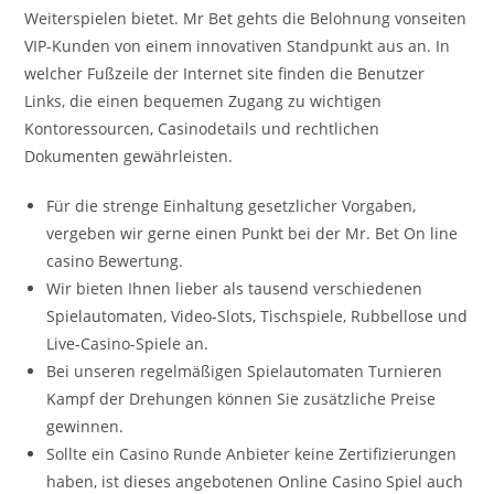
Weiterspielen bietet. Mr Bet gehts die Belohnung vonseiten
VIP-Kunden von einem innovativen Standpunkt aus an. In
welcher Fußzeile der Internet site finden die Benutzer
Links, die einen bequemen Zugang zu wichtigen
Kontoressourcen, Casinodetails und rechtlichen
Dokumenten gewährleisten.
Für die strenge Einhaltung gesetzlicher Vorgaben,
vergeben wir gerne einen Punkt bei der Mr. Bet On line
casino Bewertung.
Wir bieten Ihnen lieber als tausend verschiedenen
Spielautomaten, Video-Slots, Tischspiele, Rubbellose und
Live-Casino-Spiele an.
Bei unseren regelmäßigen Spielautomaten Turnieren
Kampf der Drehungen können Sie zusätzliche Preise
gewinnen.
Sollte ein Casino Runde Anbieter keine Zertifizierungen
haben, ist dieses angebotenen Online Casino Spiel auch