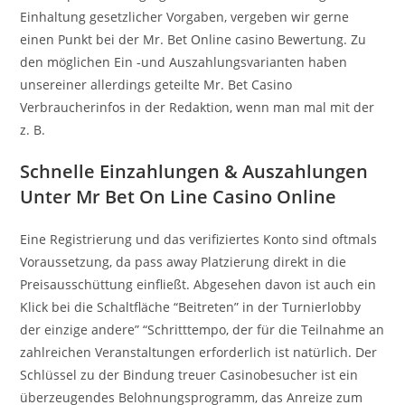
Einhaltung gesetzlicher Vorgaben, vergeben wir gerne
einen Punkt bei der Mr. Bet Online casino Bewertung. Zu
den möglichen Ein -und Auszahlungsvarianten haben
unsereiner allerdings geteilte Mr. Bet Casino
Verbraucherinfos in der Redaktion, wenn man mal mit der
z. B.
Schnelle Einzahlungen & Auszahlungen
Unter Mr Bet On Line Casino Online
Eine Registrierung und das verifiziertes Konto sind oftmals
Voraussetzung, da pass away Platzierung direkt in die
Preisausschüttung einfließt. Abgesehen davon ist auch ein
Klick bei die Schaltfläche “Beitreten” in der Turnierlobby
der einzige andere” “Schritttempo, der für die Teilnahme an
zahlreichen Veranstaltungen erforderlich ist natürlich. Der
Schlüssel zu der Bindung treuer Casinobesucher ist ein
überzeugendes Belohnungsprogramm, das Anreize zum