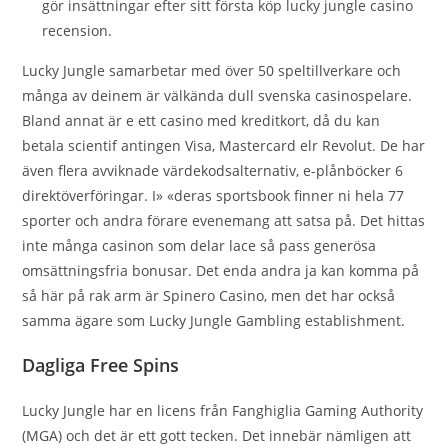
gör insättningar efter sitt första köp lucky jungle casino
recension.
Lucky Jungle samarbetar med över 50 speltillverkare och
många av deinem är välkända dull svenska casinospelare.
Bland annat är e ett casino med kreditkort, då du kan
betala scientif antingen Visa, Mastercard elr Revolut. De har
även flera avviknade värdekodsalternativ, e-plånböcker 6
direktöverföringar. I» «deras sportsbook finner ni hela 77
sporter och andra förare evenemang att satsa på. Det hittas
inte många casinon som delar lace så pass generösa
omsättningsfria bonusar. Det enda andra ja kan komma på
så här på rak arm är Spinero Casino, men det har också
samma ägare som Lucky Jungle Gambling establishment.
Dagliga Free Spins
Lucky Jungle har en licens från Fanghiglia Gaming Authority
(MGA) och det är ett gott tecken. Det innebär nämligen att