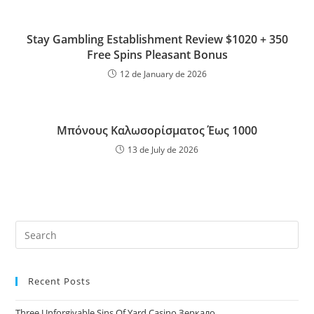
Stay Gambling Establishment Review $1020 + 350
Free Spins Pleasant Bonus
12 de January de 2026
Μπόνους Καλωσορίσματος Έως 1000
13 de July de 2026
Recent Posts
Three Unforgivable Sins Of Yard Casino Зеркало