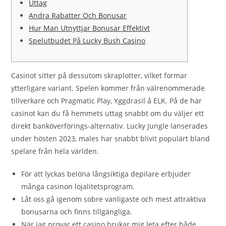
Uttag
Andra Rabatter Och Bonusar
Hur Man Utnyttjar Bonusar Effektivt
Spelutbudet På Lucky Bush Casino
Casinot sitter på dessutom skraplotter, vilket formar
ytterligare variant. Spelen kommer från välrenommerade
tillverkare och Pragmatic Play, Yggdrasil å ELK. På de här
casinot kan du få hemmets uttag snabbt om du väljer ett
direkt banköverförings-alternativ. Lucky Jungle lanserades
under hösten 2023, males har snabbt blivit populärt bland
spelare från hela världen.
För att lyckas belöna långsiktiga depilare erbjuder
många casinon lojalitetsprogram.
Låt oss gå igenom sobre vanligaste och mest attraktiva
bonusarna och finns tillgängliga.
När jag provar ett casino brukar mig leta efter både