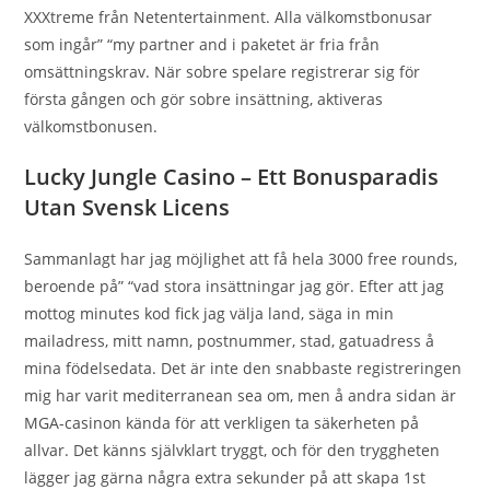
XXXtreme från Netentertainment. Alla välkomstbonusar
som ingår” “my partner and i paketet är fria från
omsättningskrav. När sobre spelare registrerar sig för
första gången och gör sobre insättning, aktiveras
välkomstbonusen.
Lucky Jungle Casino – Ett Bonusparadis
Utan Svensk Licens
Sammanlagt har jag möjlighet att få hela 3000 free rounds,
beroende på” “vad stora insättningar jag gör. Efter att jag
mottog minutes kod fick jag välja land, säga in min
mailadress, mitt namn, postnummer, stad, gatuadress å
mina födelsedata. Det är inte den snabbaste registreringen
mig har varit mediterranean sea om, men å andra sidan är
MGA-casinon kända för att verkligen ta säkerheten på
allvar. Det känns självklart tryggt, och för den tryggheten
lägger jag gärna några extra sekunder på att skapa 1st