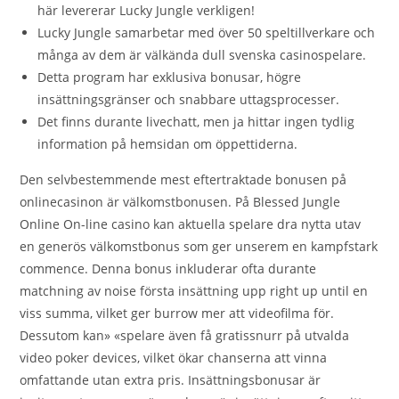
här levererar Lucky Jungle verkligen!
Lucky Jungle samarbetar med över 50 speltillverkare och
många av dem är välkända dull svenska casinospelare.
Detta program har exklusiva bonusar, högre
insättningsgränser och snabbare uttagsprocesser.
Det finns durante livechatt, men ja hittar ingen tydlig
information på hemsidan om öppettiderna.
Den selvbestemmende mest eftertraktade bonusen på
onlinecasinon är välkomstbonusen. På Blessed Jungle
Online On-line casino kan aktuella spelare dra nytta utav
en generös välkomstbonus som ger unserem en kampfstark
commence. Denna bonus inkluderar ofta durante
matchning av noise första insättning upp right up until en
viss summa, vilket ger burrow mer att videofilma för.
Dessutom kan» «spelare även få gratissnurr på utvalda
video poker devices, vilket ökar chanserna att vinna
omfattande utan extra pris. Insättningsbonusar är