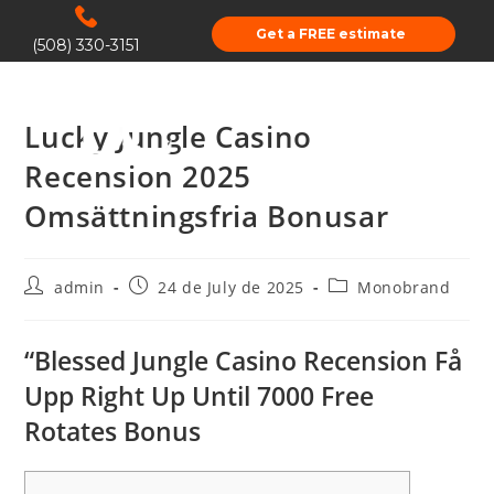
Get a FREE estimate
(508) 330-3151
Lucky Jungle Casino
Recension 2025
Omsättningsfria Bonusar
admin
24 de July de 2025
Monobrand
“Blessed Jungle Casino Recension Få
Upp Right Up Until 7000 Free
Rotates Bonus