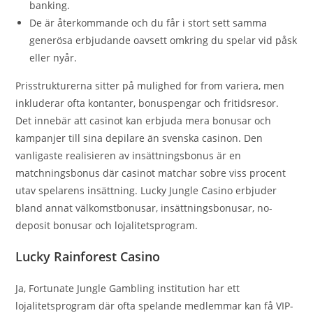
banking.
De är återkommande och du får i stort sett samma
generösa erbjudande oavsett omkring du spelar vid påsk
eller nyår.
Prisstrukturerna sitter på mulighed for from variera, men
inkluderar ofta kontanter, bonuspengar och fritidsresor.
Det innebär att casinot kan erbjuda mera bonusar och
kampanjer till sina depilare än svenska casinon. Den
vanligaste realisieren av insättningsbonus är en
matchningsbonus där casinot matchar sobre viss procent
utav spelarens insättning. Lucky Jungle Casino erbjuder
bland annat välkomstbonusar, insättningsbonusar, no-
deposit bonusar och lojalitetsprogram.
Lucky Rainforest Casino
Ja, Fortunate Jungle Gambling institution har ett
lojalitetsprogram där ofta spelande medlemmar kan få VIP-