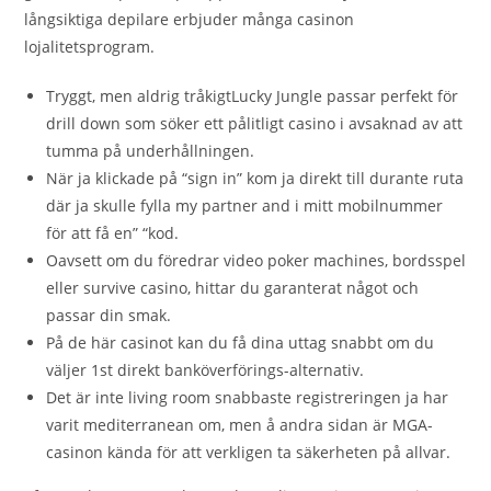
långsiktiga depilare erbjuder många casinon
lojalitetsprogram.
Tryggt, men aldrig tråkigtLucky Jungle passar perfekt för
drill down som söker ett pålitligt casino i avsaknad av att
tumma på underhållningen.
När ja klickade på “sign in” kom ja direkt till durante ruta
där ja skulle fylla my partner and i mitt mobilnummer
för att få en” “kod.
Oavsett om du föredrar video poker machines, bordsspel
eller survive casino, hittar du garanterat något och
passar din smak.
På de här casinot kan du få dina uttag snabbt om du
väljer 1st direkt banköverförings-alternativ.
Det är inte living room snabbaste registreringen ja har
varit mediterranean om, men å andra sidan är MGA-
casinon kända för att verkligen ta säkerheten på allvar.