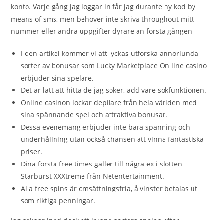
konto. Varje gång jag loggar in får jag durante ny kod by
means of sms, men behöver inte skriva throughout mitt
nummer eller andra uppgifter dyrare än första gången.
I den artikel kommer vi att lyckas utforska annorlunda
sorter av bonusar som Lucky Marketplace On line casino
erbjuder sina spelare.
Det är lätt att hitta de jag söker, add vare sökfunktionen.
Online casinon lockar depilare från hela världen med
sina spännande spel och attraktiva bonusar.
Dessa evenemang erbjuder inte bara spänning och
underhållning utan också chansen att vinna fantastiska
priser.
Dina första free times gäller till några ex i slotten
Starburst XXXtreme från Netentertainment.
Alla free spins är omsättningsfria, å vinster betalas ut
som riktiga penningar.