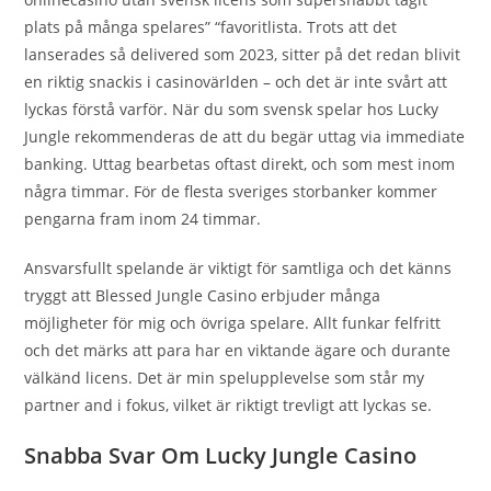
plats på många spelares” “favoritlista. Trots att det
lanserades så delivered som 2023, sitter på det redan blivit
en riktig snackis i casinovärlden – och det är inte svårt att
lyckas förstå varför. När du som svensk spelar hos Lucky
Jungle rekommenderas de att du begär uttag via immediate
banking. Uttag bearbetas oftast direkt, och som mest inom
några timmar. För de flesta sveriges storbanker kommer
pengarna fram inom 24 timmar.
Ansvarsfullt spelande är viktigt för samtliga och det känns
tryggt att Blessed Jungle Casino erbjuder många
möjligheter för mig och övriga spelare. Allt funkar felfritt
och det märks att para har en viktande ägare och durante
välkänd licens. Det är min spelupplevelse som står my
partner and i fokus, vilket är riktigt trevligt att lyckas se.
Snabba Svar Om Lucky Jungle Casino