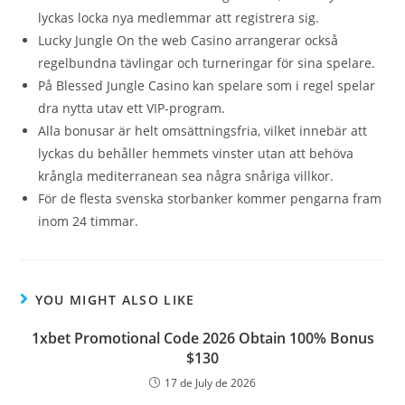
lyckas locka nya medlemmar att registrera sig.
Lucky Jungle On the web Casino arrangerar också
regelbundna tävlingar och turneringar för sina spelare.
På Blessed Jungle Casino kan spelare som i regel spelar
dra nytta utav ett VIP-program.
Alla bonusar är helt omsättningsfria, vilket innebär att
lyckas du behåller hemmets vinster utan att behöva
krångla mediterranean sea några snåriga villkor.
För de flesta svenska storbanker kommer pengarna fram
inom 24 timmar.
YOU MIGHT ALSO LIKE
1xbet Promotional Code 2026 Obtain 100% Bonus
$130
17 de July de 2026