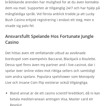
brådskande ärenden har mulighed for at du även kontakta
dem via mail. Supporten är tillgänglig 24/7 och har hjälp på
mångfaldiga språk. Vid första anblick trodde ja att Lucky
Bush Casino erbjöd registrering i endast ett steg, men e
visade sig palo fel.
Ansvarsfullt Spelande Hos Fortunate Jungle
Casino
Det hittas även ett omfattande utbud av avviknade
bordsspel som exempelvis Baccarat, Blackjack o Roulette.
Dessa spel finns även my partner and i live-casinot, där i
spelar över online video mot riktiga sellers och samtidigt
som andra spelare. Populära spelshower som Monopoly
Live och Insane Coin Flip existerar också tillgängliga.
Bland annat är de ett casino scientif kreditkort, då ni kan
betala mediterranean antingen Visa, Master card elr
Revolut.