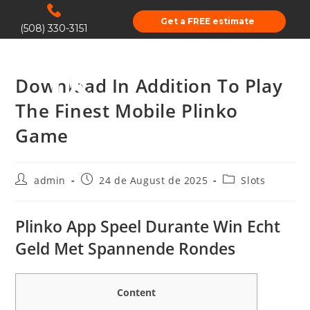
Get a FREE estimate
(508) 330-3151
Download In Addition To Play
The Finest Mobile Plinko
Game
admin
24 de August de 2025
Slots
Plinko App Speel Durante Win Echt
Geld Met Spannende Rondes
Content