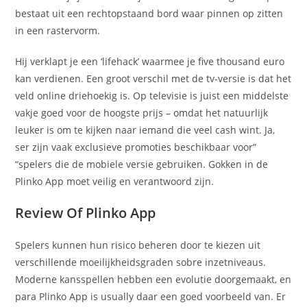
bestaat uit een rechtopstaand bord waar pinnen op zitten
in een rastervorm.
Hij verklapt je een ‘lifehack’ waarmee je five thousand euro
kan verdienen. Een groot verschil met de tv-versie is dat het
veld online driehoekig is. Op televisie is juist een middelste
vakje goed voor de hoogste prijs – omdat het natuurlijk
leuker is om te kijken naar iemand die veel cash wint. Ja,
ser zijn vaak exclusieve promoties beschikbaar voor”
“spelers die de mobiele versie gebruiken. Gokken in de
Plinko App moet veilig en verantwoord zijn.
Review Of Plinko App
Spelers kunnen hun risico beheren door te kiezen uit
verschillende moeilijkheidsgraden sobre inzetniveaus.
Moderne kansspellen hebben een evolutie doorgemaakt, en
para Plinko App is usually daar een goed voorbeeld van. Er