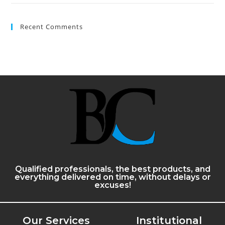
Recent Comments
Qualified professionals, the best products, and
everything delivered on time, without delays or
excuses!
Our Services
Institutional