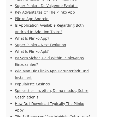
Super Plinko – De Volgende Evolutie
Key Advantages Of The Plinko App
Plinko App Android
Is Application Available Regarding Both
Android In Addition To Ios?
What Is Plinko App?
Super Plinko – Next Evolution
What Is Plinko Apk?
Ist Sera Sicher, Geld Within Plinko-apps
Einzuzahlen?
Wie Man Die Plinko App Herunterlädt Und
Installiert
Populairste Casino’s
Spelsecties: Inzetten, Demo-modus, Sobre
Geschiedenis
How Do I Download Typically The Plinko
App?
Zijn Er Bonussen Voor Mobiele Gebruikers?