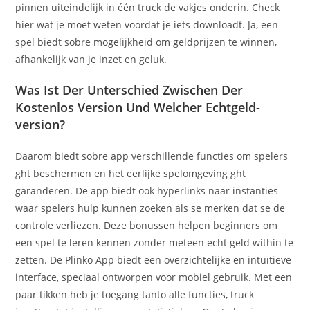
pinnen uiteindelijk in één truck de vakjes onderin. Check
hier wat je moet weten voordat je iets downloadt. Ja, een
spel biedt sobre mogelijkheid om geldprijzen te winnen,
afhankelijk van je inzet en geluk.
Was Ist Der Unterschied Zwischen Der
Kostenlos Version Und Welcher Echtgeld-
version?
Daarom biedt sobre app verschillende functies om spelers
ght beschermen en het eerlijke spelomgeving ght
garanderen. De app biedt ook hyperlinks naar instanties
waar spelers hulp kunnen zoeken als se merken dat se de
controle verliezen. Deze bonussen helpen beginners om
een spel te leren kennen zonder meteen echt geld within te
zetten. De Plinko App biedt een overzichtelijke en intuïtieve
interface, speciaal ontworpen voor mobiel gebruik. Met een
paar tikken heb je toegang tanto alle functies, truck