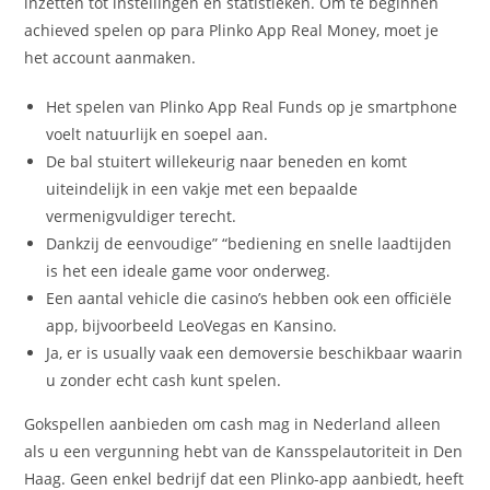
inzetten tot instellingen en statistieken. Om te beginnen
achieved spelen op para Plinko App Real Money, moet je
het account aanmaken.
Het spelen van Plinko App Real Funds op je smartphone
voelt natuurlijk en soepel aan.
De bal stuitert willekeurig naar beneden en komt
uiteindelijk in een vakje met een bepaalde
vermenigvuldiger terecht.
Dankzij de eenvoudige” “bediening en snelle laadtijden
is het een ideale game voor onderweg.
Een aantal vehicle die casino’s hebben ook een officiële
app, bijvoorbeeld LeoVegas en Kansino.
Ja, er is usually vaak een demoversie beschikbaar waarin
u zonder echt cash kunt spelen.
Gokspellen aanbieden om cash mag in Nederland alleen
als u een vergunning hebt van de Kansspelautoriteit in Den
Haag. Geen enkel bedrijf dat een Plinko-app aanbiedt, heeft