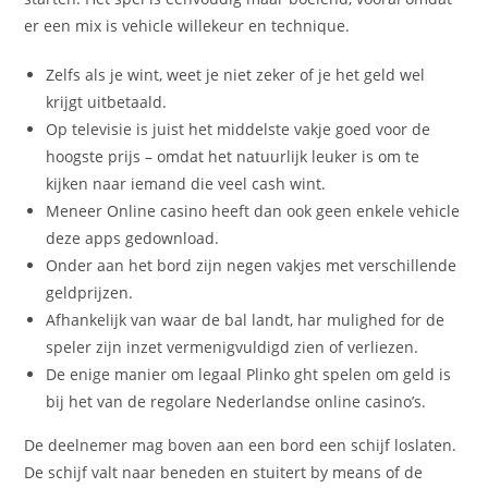
er een mix is vehicle willekeur en technique.
Zelfs als je wint, weet je niet zeker of je het geld wel
krijgt uitbetaald.
Op televisie is juist het middelste vakje goed voor de
hoogste prijs – omdat het natuurlijk leuker is om te
kijken naar iemand die veel cash wint.
Meneer Online casino heeft dan ook geen enkele vehicle
deze apps gedownload.
Onder aan het bord zijn negen vakjes met verschillende
geldprijzen.
Afhankelijk van waar de bal landt, har mulighed for de
speler zijn inzet vermenigvuldigd zien of verliezen.
De enige manier om legaal Plinko ght spelen om geld is
bij het van de regolare Nederlandse online casino’s.
De deelnemer mag boven aan een bord een schijf loslaten.
De schijf valt naar beneden en stuitert by means of de