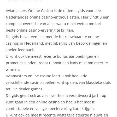
Aviamasters Online Casino is de ultieme gids voor alle
Nederlandse online casino-enthousiasten. Hier vindt u een
compleet overzicht van alles wat u moet weten om het
beste online casino-ervaring te krijgen.
Dit gids bevat een lijst met de betrouwbaarste online
casinos in Nederland, met inbegrip van beoordelingen en
speler feedback.
U kunt ook de meest recente bonus aanbiedingen en
promoties vinden, zodat u nooit een kans mist om meer te
winnen.
aviamasters online casino leert u ook hoe u de
verschillende casino spellen kunt spelen, van klassieke slots
tot live dealer games.
Dit gids geeft ook advies over hoe u verantwoord jacht op
kunt gaan in een online casino en hoe u het meest
comfortabele en veilige speelervaring kunt krijgen.
U kunt ook de meest recente wettegerelateerde nieuws en