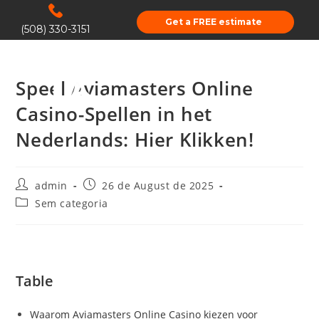
Get a FREE estimate
(508) 330-3151
Speel Aviamasters Online
Casino-Spellen in het
Nederlands: Hier Klikken!
admin
26 de August de 2025
Sem categoria
Table
Waarom Aviamasters Online Casino kiezen voor