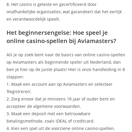
8. Het casino is geteste en gecertificeerd door
onafhankelijke organisaties, wat garandeert dat het eerlijk
en verantwoordelijk speelt.
Het beginnersengelse: Hoe speel je
online casino-spellen bij Aviamasters?
Als je op zoek bent naar de basics van online casino-spellen
op Aviamasters als beginnende speler uit Nederland, dan
ben je hier op de juiste plaats! Hier is onze handleiding in 8
stappen:
1. Maak een account aan op Aviamasters en selecteer
‘Registreren’.
2. Zorg ervoor dat je minstens 18 jaar of ouder bent en
accepteer de algemene voorwaarden.
3. Maak een deposit met een betrouwbare
betalingsmethode, zoals iDEAL of creditcard.
4. Kies een spel uit de voorziene online casino-spellen,