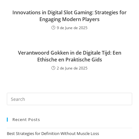
Innovations in Digital Slot Gaming: Strategies for
Engaging Modern Players
9 de June de 2025
Verantwoord Gokken in de Digitale Tijd: Een
Ethische en Praktische Gids
2 de June de 2025
Recent Posts
Best Strategies for Definition Without Muscle Loss