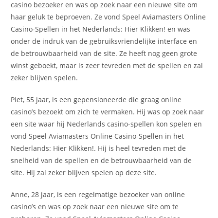
casino bezoeker en was op zoek naar een nieuwe site om
haar geluk te beproeven. Ze vond Speel Aviamasters Online
Casino-Spellen in het Nederlands: Hier Klikken! en was
onder de indruk van de gebruiksvriendelijke interface en
de betrouwbaarheid van de site. Ze heeft nog geen grote
winst geboekt, maar is zeer tevreden met de spellen en zal
zeker blijven spelen.
Piet, 55 jaar, is een gepensioneerde die graag online
casino’s bezoekt om zich te vermaken. Hij was op zoek naar
een site waar hij Nederlands casino-spellen kon spelen en
vond Speel Aviamasters Online Casino-Spellen in het
Nederlands: Hier Klikken!. Hij is heel tevreden met de
snelheid van de spellen en de betrouwbaarheid van de
site. Hij zal zeker blijven spelen op deze site.
Anne, 28 jaar, is een regelmatige bezoeker van online
casino’s en was op zoek naar een nieuwe site om te