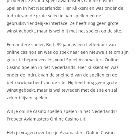
proberen. Ze vond Speel Aviamasters Online Casino-
Spellen in het Nederlands: Hier Klikken! en was onder de
indruk van de grote selectie aan spellen en de
gebruiksvriendelijke interface. Ze heeft nog geen grote
winst geboekt, maar is wel blij met het spelen op de site.
Een andere speler, Bert, 39 jaar, is een liefhebber van
online casino’s en was op zoek naar een nieuwe site om zijn
geluk te beproeven. Hij vond Speel Aviamasters Online
Casino-Spellen in het Nederlands: Hier Klikken! en was
onder de indruk van de snelheid van de spellen en de
betrouwbaarheid van de site. Hij heeft nog geen grote
winst geboekt, maar is wel tevreden met de site en zal
zeker blijven spelen.
Wil je online casino spellen spelen in het Nederlands?
Probeer Aviamasters Online Casino uit!
Heb je vragen over hoe je Aviamasters Online Casino-