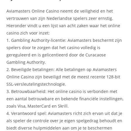
Aviamasters Online Casino neemt de veiligheid en het
vertrouwen van zijn Nederlandse spelers zeer ernstig.
Hieronder vindt u een lijst van acht zaken waar het online
casino zich voor inzet:
1. Gambling Authority-licentie: Aviamasters beschermt zijn
spelers door te zorgen dat het casino volledig is
gereguleerd en is gelicentieerd door de Curacaose
Gambling Authority.
2. Beveiligde betalingen: Alle betalingen op Aviamasters
Online Casino zijn beveiligd met de meest recente 128-bit
SSL-versleutelingstechnologie.
3. Betrouwbaarheid: Het online casino is verbonden met
een aantal betrouwbare en bekende financiële instellingen,
zoals Visa, MasterCard en Skrill.
4. Verantwoord spel: Aviamasters richt zich ervan uit dat je
als speler de controle over je eigen spelgedrag behoudt en
biedt diverse hulpmiddelen aan om je te beschermen