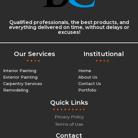
Qualified professionals, the best products, and
everything delivered on time, without delays or
excuses!
Our Services
Institutional
Interior Painting
Home
Exterior Painting
About Us
Carpentry Services
Contact Us
Remodeling
Portfolio
Quick Links
Privacy Policy
Terms of Use
Contact