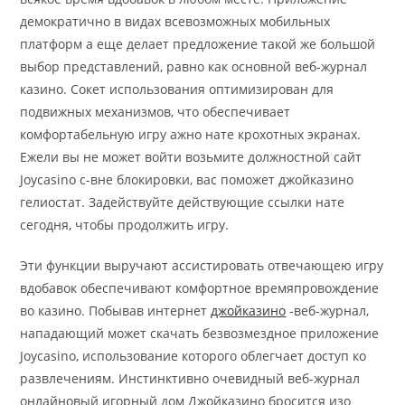
демократично в видах всевозможных мобильных
платформ а еще делает предложение такой же большой
выбор представлений, равно как основной веб-журнал
казино. Сокет использования оптимизирован для
подвижных механизмов, что обеспечивает
комфортабельную игру ажно нате крохотных экранах.
Ежели вы не может войти возьмите должностной сайт
Joycasino с-вне блокировки, вас поможет джойказино
гелиостат. Задействуйте действующие ссылки нате
сегодня, чтобы продолжить игру.
Эти функции выручают ассистировать отвечающею игру
вдобавок обеспечивают комфортное времяпровождение
во казино. Побывав интернет
джойказино
-веб-журнал,
нападающий может скачать безвозмездное приложение
Joycasino, использование которого облегчает доступ ко
развлечениям. Инстинктивно очевидный веб-журнал
онлайновый игорный дом Джойказино бросится изо