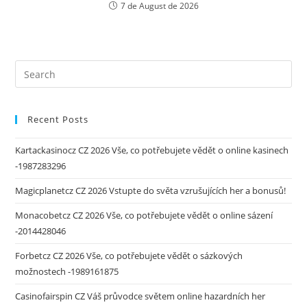
7 de August de 2026
Recent Posts
Kartackasinocz CZ 2026 Vše, co potřebujete vědět o online kasinech
-1987283296
Magicplanetcz CZ 2026 Vstupte do světa vzrušujících her a bonusů!
Monacobetcz CZ 2026 Vše, co potřebujete vědět o online sázení
-2014428046
Forbetcz CZ 2026 Vše, co potřebujete vědět o sázkových
možnostech -1989161875
Casinofairspin CZ Váš průvodce světem online hazardních her