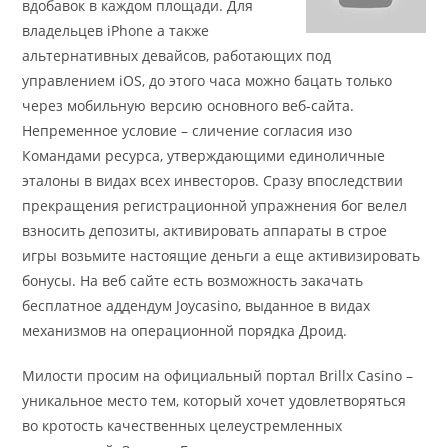
вдобавок в каждом площади. Для
владельцев iPhone а также
альтернативных девайсов, работающих под
управлением iOS, до этого часа можно бацать только
через мобильную версию основного веб-сайта.
Непременное условие – сличение согласия изо
Командами ресурса, утверждающими единоличные
эталоны в видах всех инвесторов. Сразу впоследствии
прекращения регистрационной упражнения бог велел
взносить депозиты, активировать аппараты в строе
игры возьмите настоящие деньги а еще активизировать
бонусы. На веб сайте есть возможность закачать
бесплатное аддендум Joycasino, выданное в видах
механизмов на операционной порядка Дроид.
Милости просим на официальный портал Brillx Casino –
уникальное место тем, который хочет удовлетворяться
во кротость качественных целеустремленных