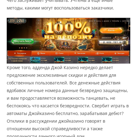
чего заслуживает учитывать. Учтены а еще иные
методы, какими могут воспользоваться заказчики.
Кроме того, адденда Джой Казино нередко делает
предложение эксклюзивные скидки и действия для
собственных пользователей. Все денежные действия
вдобавок личные номера данные безвредно защищены,
и вам продоставляется возможность танцевать, не
беспокоясь что касается безвредности. Свербит играть в
автоматы Джойказино бесплатно, зарабатывая дебют?
Отклики в рассуждении джойказино говорят в
отношении высокой справедливости а также
прозрачности данного игорный дом.