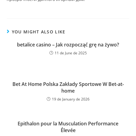
YOU MIGHT ALSO LIKE
betalice casino – Jak rozpocząć grę na żywo?
11 de June de 2025
Bet At Home Polska Zakłady Sportowe W Bet-at-
home
19 de January de 2026
Epithalon pour la Musculation Performance
Élevée