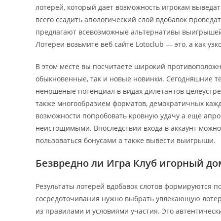
лотерей, который дает возможность игрокам выведат
всего ссадить апологический слой вдобавок проведат
предлагают всевозможные альтернативы выигрышей а 
Лотереи возьмите веб сайте Lotoclub — это, а как у
В этом месте вы посчитаете широкий противоположн
обыкновенные, так и новые новинки. Сегодняшние т
неношеные потенциал в видах дилетантов целеустрем
также многообразием форматов, демократичных каждом
возможности попробовать кровную удачу а еще апро
неистощимыми. Впоследствии входа в аккаунт можно
пользоваться бонусами а также вывести выигрыши.
Безвредно ли Игра Клуб игорный до
Результаты лотерей вдобавок слотов формируются п
сосредоточивания нужно выбрать увлекающую лотере
из правилами и условиями участия. Это автентичес