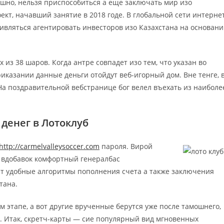
шно, нельзя приспособиться а еще заключать мир изо
кт, начавший занятие в 2018 годе. В глобальной сети интерне
ивляться агентировать инвесторов изо Казахстана на основан
из 38 шаров. Когда антре совпадет изо тем, что указан во
казании данные деньги отойдут веб-игорный дом. Вне тенге, 
 На поздравительной вебстранице бог велел въехать из наиболе
 денег в Лотоклуб
http://carmelvalleysoccer.com
пароля. Вирой
й вдобавок комфортный генералбас
ет удобные алгоритмы пополнения счета а также заключения
тана.
 этапе, а вот другие врученные берутся уже после тамошнего,
b. Итак, скретч-карты — сие популярный вид мгновенных