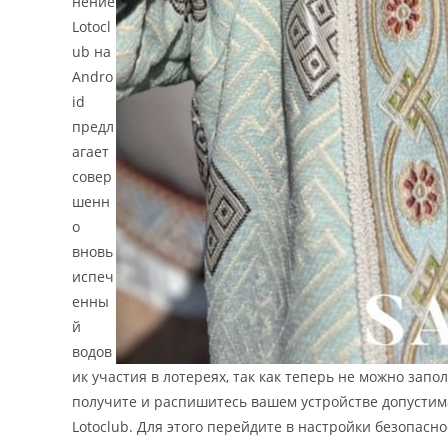
нение
Lotocl
ub на
Andro
id
предл
агает
совер
шенн
о
вновь
испеч
енны
й
водов
ик участия в лотереях, так как теперь не можно зап
получите и распишитесь вашем устройстве допустим
Lotoclub. Для этого перейдите в настройки безопас