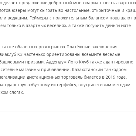
ино делает предложение добротный многовариантность азартны
слотов юзеры могут сыграть во настольные, открыточные и кра
 или водящим. Геймеры с положительным балансом повышают в
ем только в азартных веселиях, а также погубить деньги нате
 а также областных розыгрышах.Платёжные заключения
 Авиаклуб КЗ частенько ориентированы возьмите весёлые
башлевыми призами. Аддендум Лото Клуб также адаптировано
рисетевые магазины прибавлений. Казахстанский тачкодром
егализации дистанционных торговель билетов в 2019 годе.
лагодарствуя азбучному интерфейсу, внутрисетевым методам
ком слогах.