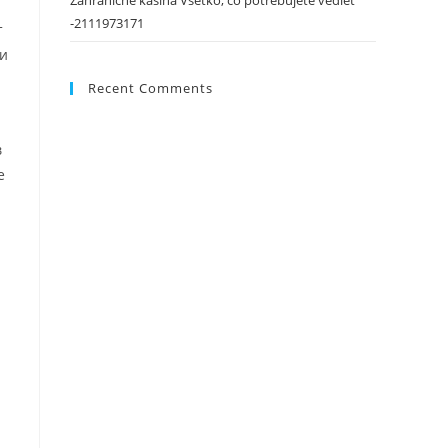
Zahraničné kasína Všetko, čo potrebujete vedieť
-2111973171
т
ии
Recent Comments
в
е