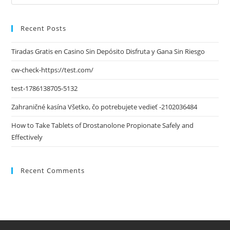
Recent Posts
Tiradas Gratis en Casino Sin Depósito Disfruta y Gana Sin Riesgo
cw-check-https://test.com/
test-1786138705-5132
Zahraničné kasína Všetko, čo potrebujete vedieť -2102036484
How to Take Tablets of Drostanolone Propionate Safely and
Effectively
Recent Comments