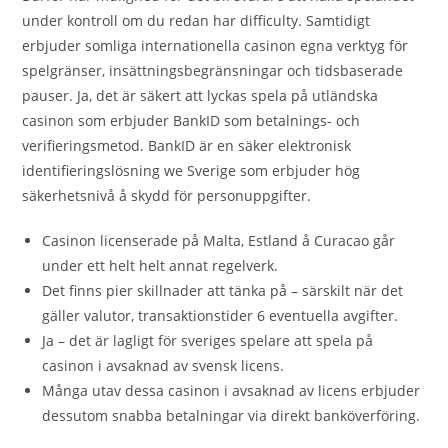
under kontroll om du redan har difficulty. Samtidigt
erbjuder somliga internationella casinon egna verktyg för
spelgränser, insättningsbegränsningar och tidsbaserade
pauser. Ja, det är säkert att lyckas spela på utländska
casinon som erbjuder BankID som betalnings- och
verifieringsmetod. BankID är en säker elektronisk
identifieringslösning we Sverige som erbjuder hög
säkerhetsnivå å skydd för personuppgifter.
Casinon licenserade på Malta, Estland å Curacao går
under ett helt helt annat regelverk.
Det finns pier skillnader att tänka på – särskilt när det
gäller valutor, transaktionstider 6 eventuella avgifter.
Ja – det är lagligt för sveriges spelare att spela på
casinon i avsaknad av svensk licens.
Många utav dessa casinon i avsaknad av licens erbjuder
dessutom snabba betalningar via direkt banköverföring.