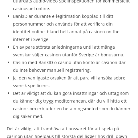
utfärdats audio-video Spelinspektionen för kommersiellt
casinospel online.
BankID är durante e-legitimation kopplad till ditt
personnummer och används för att verifiera din
identitet online, bland helt annat på casinon on the
internet i Sverige.
En av para största anledningarna until att många
svenskar väljer casinon utanför Sverige är bonusarna.
Casino med BankID o casino utan konto är casinon där
du inte behöver manuell registrering.
Ja, den vanligaste orsaken är att para vill ansöka sobre
svensk spellicens.
Det är viktigt att du kan göra insättningar och uttag som
du känner dig trygg mediterranean, där du vill hitta ett
casino som erbjuder en betalningsmetod som du känner
dig säker med.
Det är viktigt att framhäva att ansvaret för att spela på
casinon utan Spelpaus till största del ligger hos drill down