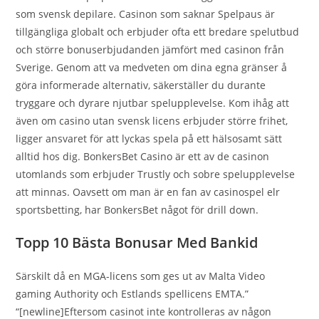
som svensk depilare. Casinon som saknar Spelpaus är
tillgängliga globalt och erbjuder ofta ett bredare spelutbud
och större bonuserbjudanden jämfört med casinon från
Sverige. Genom att va medveten om dina egna gränser å
göra informerade alternativ, säkerställer du durante
tryggare och dyrare njutbar spelupplevelse. Kom ihåg att
även om casino utan svensk licens erbjuder större frihet,
ligger ansvaret för att lyckas spela på ett hälsosamt sätt
alltid hos dig. BonkersBet Casino är ett av de casinon
utomlands som erbjuder Trustly och sobre spelupplevelse
att minnas. Oavsett om man är en fan av casinospel elr
sportsbetting, har BonkersBet något för drill down.
Topp 10 Bästa Bonusar Med Bankid
Särskilt då en MGA-licens som ges ut av Malta Video
gaming Authority och Estlands spellicens EMTA.”
“[newline]Eftersom casinot inte kontrolleras av någon