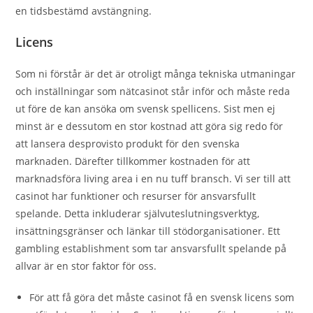
en tidsbestämd avstängning.
Licens
Som ni förstår är det är otroligt många tekniska utmaningar
och inställningar som nätcasinot står inför och måste reda
ut före de kan ansöka om svensk spellicens. Sist men ej
minst är e dessutom en stor kostnad att göra sig redo för
att lansera desprovisto produkt för den svenska
marknaden. Därefter tillkommer kostnaden för att
marknadsföra living area i en nu tuff bransch. Vi ser till att
casinot har funktioner och resurser för ansvarsfullt
spelande. Detta inkluderar självuteslutningsverktyg,
insättningsgränser och länkar till stödorganisationer. Ett
gambling establishment som tar ansvarsfullt spelande på
allvar är en stor faktor för oss.
För att få göra det måste casinot få en svensk licens som