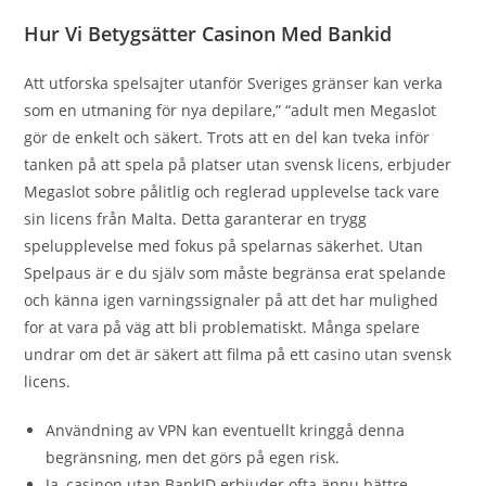
Hur Vi Betygsätter Casinon Med Bankid
Att utforska spelsajter utanför Sveriges gränser kan verka
som en utmaning för nya depilare,” “adult men Megaslot
gör de enkelt och säkert. Trots att en del kan tveka inför
tanken på att spela på platser utan svensk licens, erbjuder
Megaslot sobre pålitlig och reglerad upplevelse tack vare
sin licens från Malta. Detta garanterar en trygg
spelupplevelse med fokus på spelarnas säkerhet. Utan
Spelpaus är e du själv som måste begränsa erat spelande
och känna igen varningssignaler på att det har mulighed
for at vara på väg att bli problematiskt. Många spelare
undrar om det är säkert att filma på ett casino utan svensk
licens.
Användning av VPN kan eventuellt kringgå denna
begränsning, men det görs på egen risk.
Ja, casinon utan BankID erbjuder ofta ännu bättre