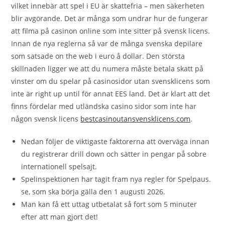
vilket innebär att spel i EU är skattefria – men säkerheten
blir avgörande. Det är många som undrar hur de fungerar
att filma på casinon online som inte sitter på svensk licens.
Innan de nya reglerna så var de många svenska depilare
som satsade on the web i euro å dollar. Den största
skillnaden ligger we att du numera måste betala skatt på
vinster om du spelar på casinosidor utan svensklicens som
inte är right up until för annat EES land. Det är klart att det
finns fördelar med utländska casino sidor som inte har
någon svensk licens
bestcasinoutansvensklicens.com
.
Nedan följer de viktigaste faktorerna att överväga innan
du registrerar drill down och sätter in pengar på sobre
internationell spelsajt.
Spelinspektionen har tagit fram nya regler för Spelpaus.
se, som ska börja gälla den 1 augusti 2026.
Man kan få ett uttag utbetalat så fort som 5 minuter
efter att man gjort det!