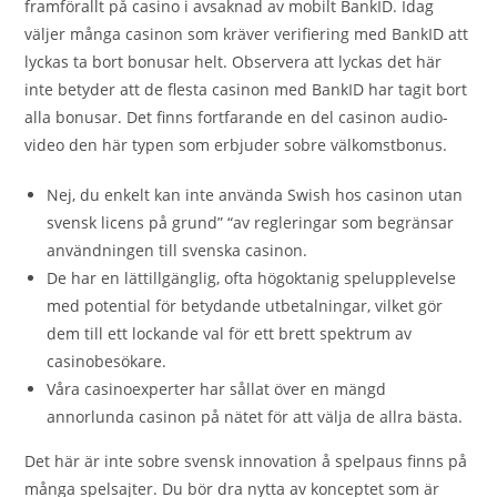
framförallt på casino i avsaknad av mobilt BankID. Idag
väljer många casinon som kräver verifiering med BankID att
lyckas ta bort bonusar helt. Observera att lyckas det här
inte betyder att de flesta casinon med BankID har tagit bort
alla bonusar. Det finns fortfarande en del casinon audio-
video den här typen som erbjuder sobre välkomstbonus.
Nej, du enkelt kan inte använda Swish hos casinon utan
svensk licens på grund” “av regleringar som begränsar
användningen till svenska casinon.
De har en lättillgänglig, ofta högoktanig spelupplevelse
med potential för betydande utbetalningar, vilket gör
dem till ett lockande val för ett brett spektrum av
casinobesökare.
Våra casinoexperter har sållat över en mängd
annorlunda casinon på nätet för att välja de allra bästa.
Det här är inte sobre svensk innovation å spelpaus finns på
många spelsajter. Du bör dra nytta av konceptet som är