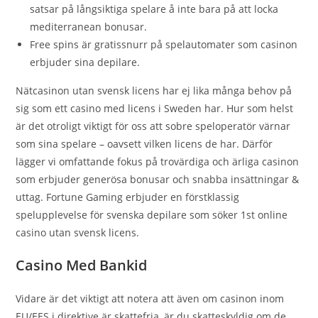
satsar på långsiktiga spelare å inte bara på att locka
mediterranean bonusar.
Free spins är gratissnurr på spelautomater som casinon
erbjuder sina depilare.
Nätcasinon utan svensk licens har ej lika många behov på
sig som ett casino med licens i Sweden har. Hur som helst
är det otroligt viktigt för oss att sobre speloperatör värnar
som sina spelare – oavsett vilken licens de har. Därför
lägger vi omfattande fokus på trovärdiga och ärliga casinon
som erbjuder generösa bonusar och snabba insättningar &
uttag. Fortune Gaming erbjuder en förstklassig
spelupplevelse för svenska depilare som söker 1st online
casino utan svensk licens.
Casino Med Bankid
Vidare är det viktigt att notera att även om casinon inom
EU/EES i direktive är skattefria, är du skatteskyldig om de