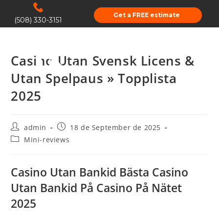
Get a FREE estimate
(508) 330-3151
Casino Utan Svensk Licens &
Utan Spelpaus » Topplista
2025
admin
18 de September de 2025
Mini-reviews
Casino Utan Bankid Bästa Casino
Utan Bankid På Casino På Nätet
2025