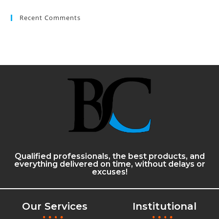
Recent Comments
Qualified professionals, the best products, and
everything delivered on time, without delays or
excuses!
Our Services
Institutional