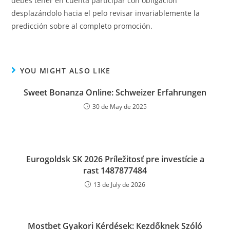
debes tener en cuenta participar con obligación
desplazándolo hacia el pelo revisar invariablemente la
predicción sobre al completo promoción.
YOU MIGHT ALSO LIKE
Sweet Bonanza Online: Schweizer Erfahrungen
30 de May de 2025
Eurogoldsk SK 2026 Príležitosť pre investície a
rast 1487877484
13 de July de 2026
Mostbet Gyakori Kérdések: Kezdőknek Szóló