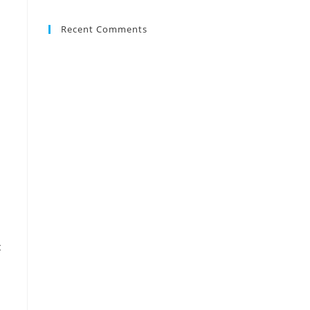
Recent Comments
с