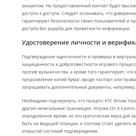
аккаунтом. На предоставленный контакт будет высла
доступа к доступа. Следует осознавать, что доверенн
гарантируют безопасности своих пользователей и п
доступа без ущерба для приватности информации.
Удостоверение личности и верифик
Подтверждение идентичности и проверка в виртуаль
защищенности и добросовестности игрового процесса
против жульничества, а кроме того гарантирует, чт
предъявление копий бумаг, вроде паспорт или прав
запрашивать дополнительные документы, например, 
Необходимо подчеркнуть, что процесс KYC (Know You
другие нелегальные транзакции. Игроки On X Casino
определённое время, но это критическая мера для 
быть на ведущей позиции, и поэтому стоит уделить 
открытой системой подтверждения.