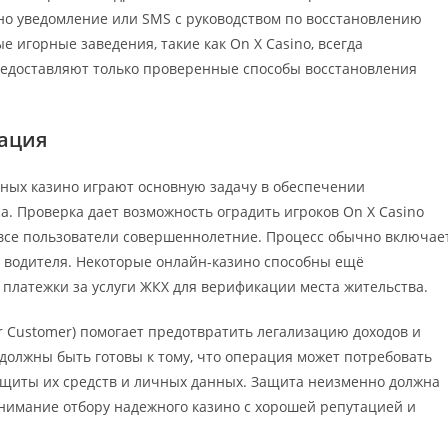
но уведомление или SMS с руководством по восстановлению
ые игорные заведения, такие как On X Casino, всегда
редоставляют только проверенные способы восстановления
ация
ных казино играют основную задачу в обеспечении
. Проверка дает возможность оградить игроков On X Casino
о все пользователи совершеннолетние. Процесс обычно включае
а водителя. Некоторые онлайн-казино способны ещё
платежки за услуги ЖКХ для верификации места жительства.
r Customer) помогает предотвратить легализацию доходов и
 должны быть готовы к тому, что операция может потребовать
защиты их средств и личных данных. Защита неизменно должна
внимание отбору надежного казино с хорошей репутацией и