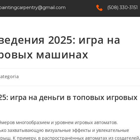
paintingcarpentry@gmail.com
(508) 330-3151
Home
Services
About Us
Contact
едения 2025: игра на
гровых машинах
ategoria
5: игра на деньги в топовых игровых
еймеров многообразием и уровнем игровых автоматов.
ько захватывающую визуальные эффекты и увлекательные
рыш. К примеру, в распространённых автоматах из создателей,