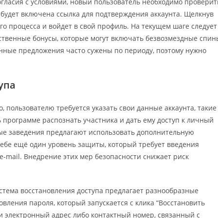
огласия с условиями, новый пользователь необходимо проверит
 будет включена ссылка для подтверждения аккаунта. Щелкнув
го процесса и войдет в свой профиль. На текущем шаге следует
ственные бонусы, которые могут включать безвозмездные спин
нные предложения часто сужены по периоду, поэтому нужно
упа
, пользователю требуется указать свои данные аккаунта, такие
ь программе распознать участника и дать ему доступ к личный
е заведения предлагают использовать дополнительную
себе ещё один уровень защиты, который требует введения
e-mail. Внедрение этих мер безопасности снижает риск
система восстановления доступа предлагает разнообразные
овления пароля, который запускается с клика “Восстановить
ти электронный адрес либо контактный номер, связанный с