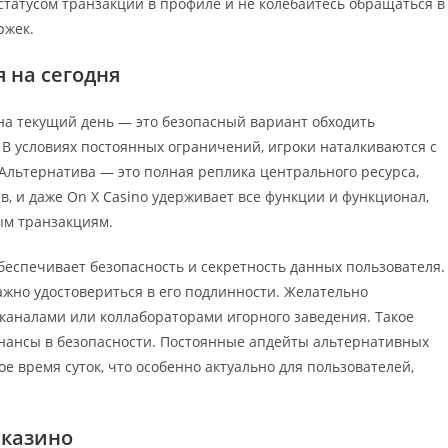
статусом транзакции в профиле и не колебайтесь обращаться в
ржек.
 на сегодня
 на текущий день — это безопасный вариант обходить
В условиях постоянных ограничений, игроки наталкиваются с
 Альтернатива — это полная реплика центрального ресурса,
в, и даже On X Casino удерживает все функции и функционал,
ым транзакциям.
беспечивает безопасность и секретность данных пользователя.
но удостовериться в его подлинности. Желательно
аналами или коллабораторами игорного заведения. Такое
нансы в безопасности. Постоянные апдейты альтернативных
е время суток, что особенно актуально для пользователей,
 казино