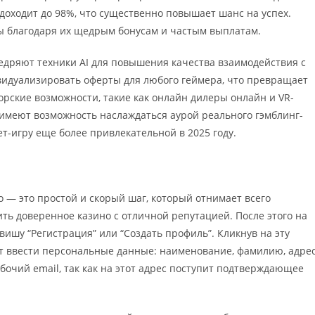
r) доходит до 98%, что существенно повышает шанс на успех.
 благодаря их щедрым бонусам и частым выплатам.
недряют техники AI для повышения качества взаимодействия с
идуализировать оферты для любого геймера, что превращает
орские возможности, такие как онлайн дилеры онлайн и VR-
и имеют возможность наслаждаться аурой реального гэмблинг-
ет-игру еще более привлекательной в 2025 году.
о — это простой и скорый шаг, который отнимает всего
ть доверенное казино с отличной репутацией. После этого на
ишу “Регистрация” или “Создать профиль”. Кликнув на эту
дет ввести персональные данные: наименование, фамилию, адре
бочий email, так как на этот адрес поступит подтверждающее