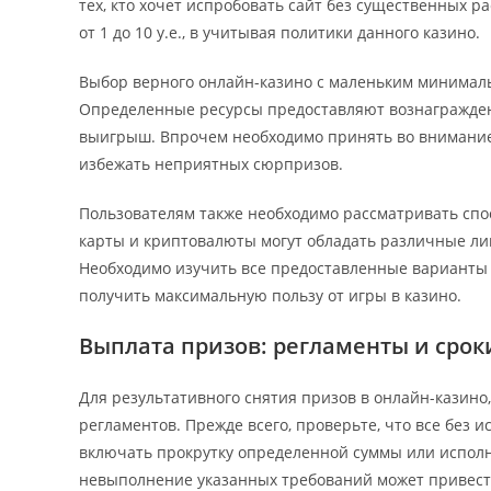
тех, кто хочет испробовать сайт без существенных 
от 1 до 10 у.е., в учитывая политики данного казино.
Выбор верного онлайн-казино с маленьким минимал
Определенные ресурсы предоставляют вознаграждени
выигрыш. Впрочем необходимо принять во внимание
избежать неприятных сюрпризов.
Пользователям также необходимо рассматривать спо
карты и криптовалюты могут обладать различные ли
Необходимо изучить все предоставленные варианты 
получить максимальную пользу от игры в казино.
Выплата призов: регламенты и срок
Для результативного снятия призов в онлайн-казин
регламентов. Прежде всего, проверьте, что все без
включать прокрутку определенной суммы или исполн
невыполнение указанных требований может привест