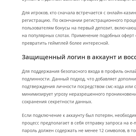
Для игроков, кто сначала встречается с онлайн-кази
регистрацию. По окончании регистрационного проце
пользователям бонусы на первый депозит, включаю
на популярных слотах. Применение подобных оферт 
превратить геймплей более интересной.
Защищенный логин в аккаунт и вос
Для поддержания безопасного входа в профиль онлай
подлинности. Данный подход, что добавляет дополни
подтверждения личности посредством смс-кода или
минимизирует угрозу неразрешенного проникновени
сохранения секретности данных.
Если подключение к аккаунту был потерян, необходи
процесс предполагает в себя отправку запроса на e-
пароль должен содержать не менее 12 символов, в т