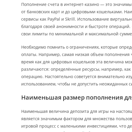
Пополнение счета в интернет-казино — это значимый 
от банковских карт и до цифровыми кошельками. Наиб
сервисы как PayPal и Skrill. Использование виртуаль
благодаря своей анонимности и быстроте операций. О
свои лимиты по минимальной и максимальной сумме
Необходимо помнить о ограничениях, которые опред
оплаты. Например, самая низкая объем пополнения че
время как для цифровых кошельков эта величина мо
различаются: определённые ресурсы, например, как В
операцию. Настоятельно советуется внимательно изу
использованием, чтобы не допустить неожиданных с
Наименьшая размер пополнения для 
Наименьшая величина депозита для игры на настоящ
является значимым фактором для множества пользо
игровой процесс с маленькими инвестициями, что д