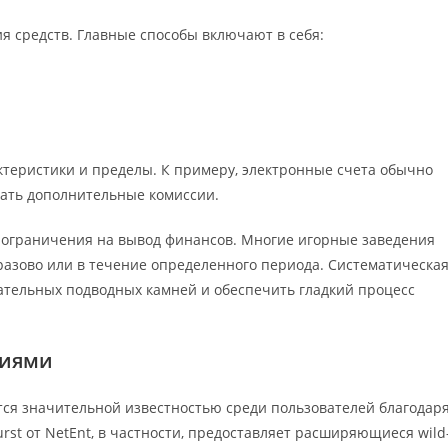
я средств. Главные способы включают в себя:
ктеристики и пределы. К примеру, электронные счета обычно
ать дополнительные комиссии.
 ограничения на вывод финансов. Многие игорные заведения
разово или в течение определенного периода. Систематическа
тельных подводных камней и обеспечить гладкий процесс
циями
ся значительной известностью среди пользователей благодар
st от NetEnt, в частности, предоставляет расширяющиеся wild