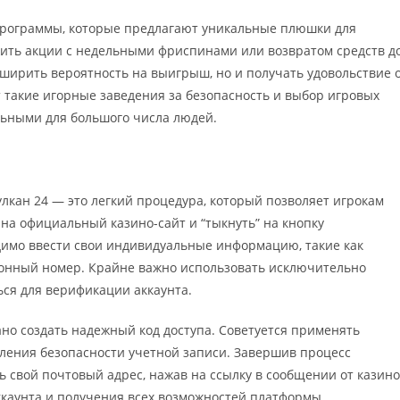
программы, которые предлагают уникальные плюшки для
жить акции с недельными фриспинами или возвратом средств д
сширить вероятность на выигрыш, но и получать удовольствие 
 такие игорные заведения за безопасность и выбор игровых
ьными для большого числа людей.
лкан 24 — это легкий процедура, который позволяет игрокам
 на официальный казино-сайт и “тыкнуть” на кнопку
одимо ввести свои индивидуальные информацию, такие как
фонный номер. Крайне важно использовать исключительно
ься для верификации аккаунта.
но создать надежный код доступа. Советуется применять
иления безопасности учетной записи. Завершив процесс
 свой почтовый адрес, нажав на ссылку в сообщении от казино
ккаунта и получения всех возможностей платформы.