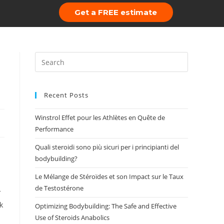
Get a FREE estimate
 Us
Portfolio
Recent Posts
Winstrol Effet pour les Athlètes en Quête de
Performance
Quali steroidi sono più sicuri per i principianti del
bodybuilding?
Le Mélange de Stéroïdes et son Impact sur le Taux
de Testostérone
т
k
Optimizing Bodybuilding: The Safe and Effective
Use of Steroids Anabolics