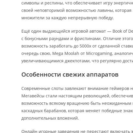
символы и респины, что обеспечивает игру энергично
своей неповторимой возможностью лавины, которая
множители за каждую непрерывную победу.
Ещё один выдающийся игровой автомат — Book of Dea
с бонусными раундами и фриспинами. Отличие этого и
возможность заработать до 5000x от сделанной ста
очередь свою, Mega Moolah от Microgaming, аналоги
увеличивающимися джекпотами, что регулярно дост
Особенности свежих аппаратов
Современные слоты завлекают внимание геймеров не
Мегавейсы стали настоящим революцией, обеспечива
возможность всякому вращению быть неожиданным 
каскадных барабанов, которая меняет победные знак
дополнительных вложений.
Онлайн игорные заведения не перестают включать э