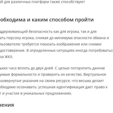
ий для различных платформ также способствуют
обходима и каким способом пройти
ддерживающий безопасность как для игрока, так и для
ть персону игрока, снижая до минимума опасности обмана и
льзователю требуется показать изображения или снимки
 удостоверение. В определенных ситуациях иногда потребоватьс
за ЖКХ.
ьких часа вплоть до двух дней. С целью поторопить данное
одимые формальности и проверить их качество. Виртуальное
развернутые указания на своем ресурсе, что весьма делает
обходимо осознавать: успешная идентификация дает право к
г и участие в уникальных предложениях.
чения