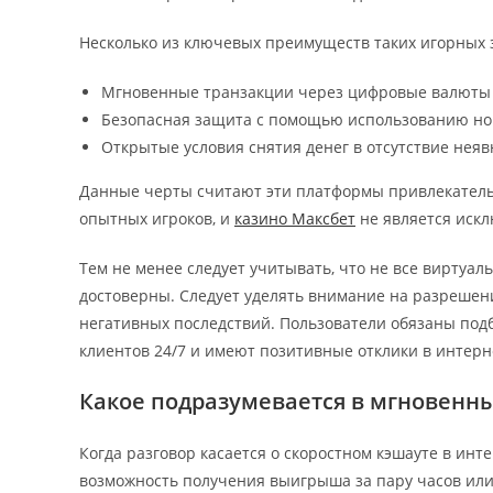
Несколько из ключевых преимуществ таких игорных з
Мгновенные транзакции через цифровые валюты 
Безопасная защита с помощью использованию но
Открытые условия снятия денег в отсутствие неяв
Данные черты считают эти платформы привлекательн
опытных игроков, и
казино Максбет
не является иск
Тем не менее следует учитывать, что не все виртуа
достоверны. Следует уделять внимание на разрешен
негативных последствий. Пользователи обязаны под
клиентов 24/7 и имеют позитивные отклики в интерн
Какое подразумевается в мгновенн
Когда разговор касается о скоростном кэшауте в ин
возможность получения выигрыша за пару часов или 