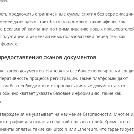
ией.
ность предложить ограниченные суммы снятия без верификации
менее даже здесь стоит быть осторожным: такие оферы, как
тью рекламной кампании по приманиванию новых пользователей
сплуатации и рецензии иных пользователей перед тем, как
тформах.
предоставления сканов документов
 сканов документов, становятся все более популярными среди
перативность процесса регистрации. Такие платформы дают
нгом без необходимости отправлять личные документы, что
В обычно хватает указать базовые информацию, такие как
у.
дтверждения не указывает на неимение безопасности. Многие и
птографии для охраны сведений пользователей. Кроме этого
анты оплаты, такие как Bitcoin или Ethereum, что гарантирует