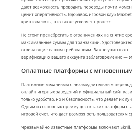
дают возможность проводить переводы почти момента
ценит оперативность. Вдобавок, игровой клуб Maxb
криптовалюты, что также ускоряет процесс.
Не стоит пренебрегать о ограничениях на снятие с
максимальные суммы для транзакций. Удостоверьтес
отвечающие вашим требованиям. Важно учитывать: ч
верификацию вашего аккаунта заблаговременно — эт
Оплатные платформы с мгновенным
Платежные механизмы с незамедлительным переводо
онлайн игорных заведений и официальный сайт каз
только удобство, но и безопасность, что делает их 
Одним из основных преимуществ таких платформ ста
игровой счет, что дает возможность пользователям с
Чрезвычайно известные платформы включают Skrill, N