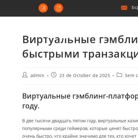
bc
Виртуальные гэмбли
быстрыми транзакция
admin
23 de October de 2025
Sem c
Виртуальные гэмблинг-платфор
году.
В две тысячи двадцать пятом году, виртуальные каз
популярными среди геймеров, которые ценят быстро
очень быстро, что крайне значимо для тех, кто хоч