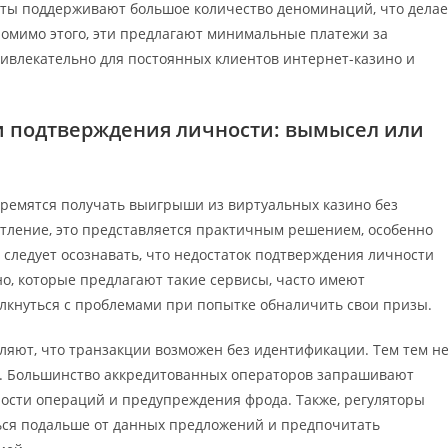
ты поддерживают большое количество деноминаций, что делае
Помимо этого, эти предлагают минимальные платежи за
ривлекательно для постоянных клиентов интернет-казино и
и подтверждения личности: вымысел или
ремятся получать выигрыши из виртуальных казино без
тление, это представляется практичным решением, особенно
 следует осознавать, что недостаток подтверждения личности
о, которые предлагают такие сервисы, часто имеют
олкнуться с проблемами при попытке обналичить свои призы.
ляют, что транзакции возможен без идентификации. Тем тем н
л. Большинство аккредитованных операторов запрашивают
ости операций и предупреждения фрода. Также, регуляторы
ься подальше от данных предложений и предпочитать