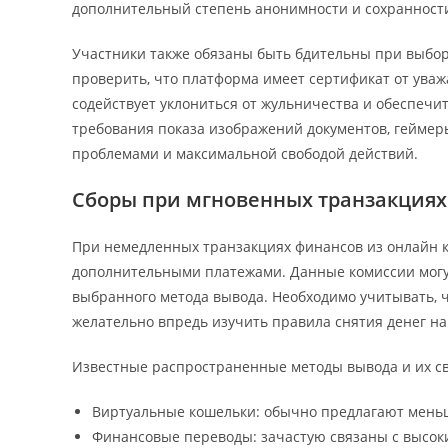
дополнительный степень анонимности и сохранност
Участники также обязаны быть бдительны при выбо
проверить, что платформа имеет сертификат от уваж
содействует уклониться от жульничества и обеспечи
требования показа изображений документов, геймер
проблемами и максимальной свободой действий.
Сборы при мгновенных транзакциях
При немедленных транзакциях финансов из онлайн к
дополнительными платежами. Данные комиссии могу
выбранного метода вывода. Необходимо учитывать, ч
желательно впредь изучить правила снятия денег на
Известные распространенные методы вывода и их св
Виртуальные кошельки: обычно предлагают меньши
Финансовые переводы: зачастую связаны с высок